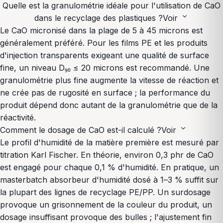
Quelle est la granulométrie idéale pour l'utilisation de CaO
expand_more
dans le recyclage des plastiques ?
Voir
Le CaO micronisé dans la plage de 5 à 45 microns est
généralement préféré. Pour les films PE et les produits
d'injection transparents exigeant une qualité de surface
fine, un niveau D₉₀ ≤ 20 microns est recommandé. Une
granulométrie plus fine augmente la vitesse de réaction et
ne crée pas de rugosité en surface ; la performance du
produit dépend donc autant de la granulométrie que de la
réactivité.
expand_more
Comment le dosage de CaO est-il calculé ?
Voir
Le profil d'humidité de la matière première est mesuré par
titration Karl Fischer. En théorie, environ 0,3 phr de CaO
est engagé pour chaque 0,1 % d'humidité. En pratique, un
masterbatch absorbeur d'humidité dosé à 1–3 % suffit sur
la plupart des lignes de recyclage PE/PP. Un surdosage
provoque un grisonnement de la couleur du produit, un
dosage insuffisant provoque des bulles ; l'ajustement fin