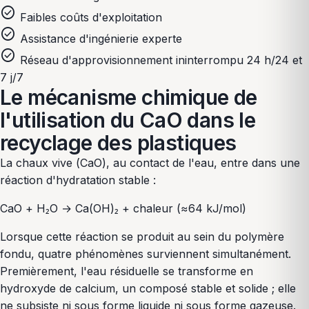
check_circle
Faibles coûts d'exploitation
check_circle
Assistance d'ingénierie experte
check_circle
Réseau d'approvisionnement ininterrompu 24 h/24 et
7 j/7
Le mécanisme chimique de
l'utilisation du CaO dans le
recyclage des plastiques
La chaux vive (CaO), au contact de l'eau, entre dans une
réaction d'hydratation stable :
CaO + H₂O → Ca(OH)₂ + chaleur (≈64 kJ/mol)
Lorsque cette réaction se produit au sein du polymère
fondu, quatre phénomènes surviennent simultanément.
Premièrement, l'eau résiduelle se transforme en
hydroxyde de calcium, un composé stable et solide ; elle
ne subsiste ni sous forme liquide ni sous forme gazeuse.