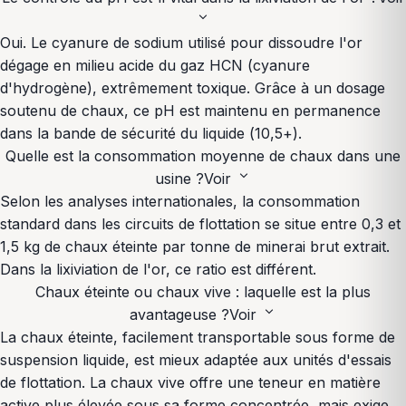
expand_more
Oui. Le cyanure de sodium utilisé pour dissoudre l'or
dégage en milieu acide du gaz HCN (cyanure
d'hydrogène), extrêmement toxique. Grâce à un dosage
soutenu de chaux, ce pH est maintenu en permanence
dans la bande de sécurité du liquide (10,5+).
Quelle est la consommation moyenne de chaux dans une
expand_more
usine ?
Voir
Selon les analyses internationales, la consommation
standard dans les circuits de flottation se situe entre 0,3 et
1,5 kg de chaux éteinte par tonne de minerai brut extrait.
Dans la lixiviation de l'or, ce ratio est différent.
Chaux éteinte ou chaux vive : laquelle est la plus
expand_more
avantageuse ?
Voir
La chaux éteinte, facilement transportable sous forme de
suspension liquide, est mieux adaptée aux unités d'essais
de flottation. La chaux vive offre une teneur en matière
active plus élevée sous sa forme concentrée, mais exige