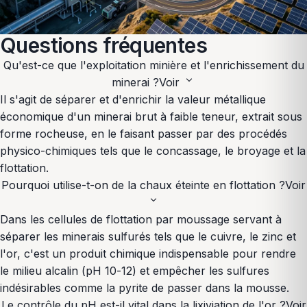
Questions fréquentes
Qu'est-ce que l'exploitation minière et l'enrichissement du
expand_more
minerai ?
Voir
Il s'agit de séparer et d'enrichir la valeur métallique
économique d'un minerai brut à faible teneur, extrait sous
forme rocheuse, en le faisant passer par des procédés
physico-chimiques tels que le concassage, le broyage et la
flottation.
Pourquoi utilise-t-on de la chaux éteinte en flottation ?
Voir
expand_more
Dans les cellules de flottation par moussage servant à
séparer les minerais sulfurés tels que le cuivre, le zinc et
l'or, c'est un produit chimique indispensable pour rendre
le milieu alcalin (pH 10-12) et empêcher les sulfures
indésirables comme la pyrite de passer dans la mousse.
Le contrôle du pH est-il vital dans la lixiviation de l'or ?
Voir