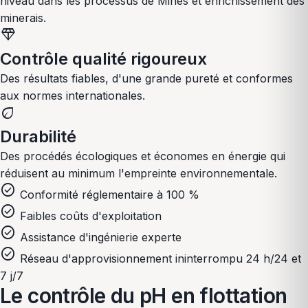
niveau dans les processus de
Mines et enrichissement des
minerais
.
diamond
Contrôle qualité rigoureux
Des résultats fiables, d'une grande pureté et conformes
aux normes internationales.
eco
Durabilité
Des procédés écologiques et économes en énergie qui
réduisent au minimum l'empreinte environnementale.
check_circle
Conformité réglementaire à 100 %
check_circle
Faibles coûts d'exploitation
check_circle
Assistance d'ingénierie experte
check_circle
Réseau d'approvisionnement ininterrompu 24 h/24 et
7 j/7
Le contrôle du pH en flottation