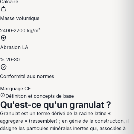
Calcaire
weight
Masse volumique
2400-2700 kg/m³
shield_with_heart
Abrasion LA
% 20-30
verified
Conformité aux normes
Marquage CE
info
Définition et concepts de base
Qu'est-ce qu'un granulat ?
Granulat est un terme dérivé de la racine latine «
aggregare » (rassembler) ; en génie de la construction, il
désigne les particules minérales inertes qui, associées à