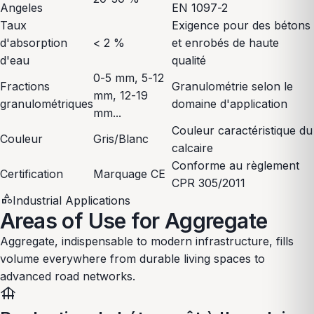
Angeles
EN 1097-2
Taux
Exigence pour des bétons
d'absorption
< 2 %
et enrobés de haute
d'eau
qualité
0-5 mm, 5-12
Fractions
Granulométrie selon le
mm, 12-19
granulométriques
domaine d'application
mm...
Couleur caractéristique du
Couleur
Gris/Blanc
calcaire
Conforme au règlement
Certification
Marquage CE
CPR 305/2011
category
Industrial Applications
Areas of Use for Aggregate
Aggregate, indispensable to modern infrastructure, fills
volume everywhere from durable living spaces to
advanced road networks.
foundation