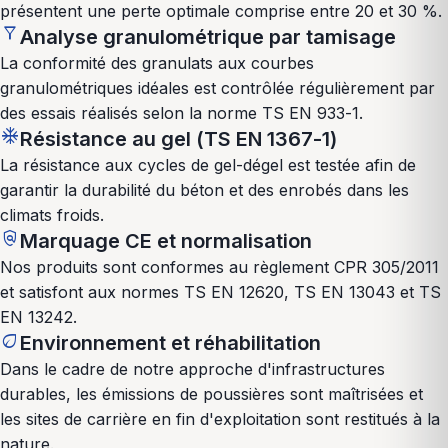
présentent une perte optimale comprise entre 20 et 30 %.
filter_alt
Analyse granulométrique par tamisage
La conformité des granulats aux courbes
granulométriques idéales est contrôlée régulièrement par
des essais réalisés selon la norme TS EN 933-1.
ac_unit
Résistance au gel (TS EN 1367-1)
La résistance aux cycles de gel-dégel est testée afin de
garantir la durabilité du béton et des enrobés dans les
climats froids.
policy
Marquage CE et normalisation
Nos produits sont conformes au règlement CPR 305/2011
et satisfont aux normes TS EN 12620, TS EN 13043 et TS
EN 13242.
eco
Environnement et réhabilitation
Dans le cadre de notre approche d'infrastructures
durables, les émissions de poussières sont maîtrisées et
les sites de carrière en fin d'exploitation sont restitués à la
nature.