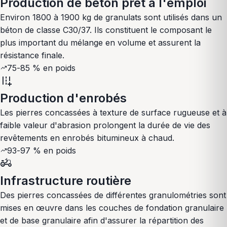
Production de béton prêt à l'emploi
Environ 1800 à 1900 kg de granulats sont utilisés dans un
béton de classe C30/37. Ils constituent le composant le
plus important du mélange en volume et assurent la
résistance finale.
75-85 % en poids
trending_up
add_road
Production d'enrobés
Les pierres concassées à texture de surface rugueuse et à
faible valeur d'abrasion prolongent la durée de vie des
revêtements en enrobés bitumineux à chaud.
93-97 % en poids
trending_up
agriculture
Infrastructure routière
Des pierres concassées de différentes granulométries sont
mises en œuvre dans les couches de fondation granulaire
et de base granulaire afin d'assurer la répartition des