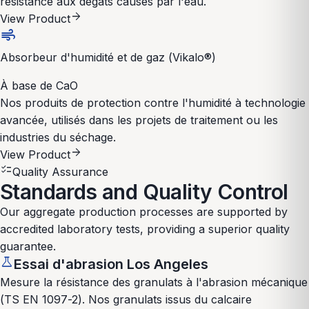
résistance aux dégâts causés par l'eau.
arrow_forward
View Product
air
Absorbeur d'humidité et de gaz (Vikalo®)
À base de CaO
Nos produits de protection contre l'humidité à technologie
avancée, utilisés dans les projets de traitement ou les
industries du séchage.
arrow_forward
View Product
checklist
Quality Assurance
Standards and Quality Control
Our aggregate production processes are supported by
accredited laboratory tests, providing a superior quality
guarantee.
science
Essai d'abrasion Los Angeles
Mesure la résistance des granulats à l'abrasion mécanique
(TS EN 1097-2). Nos granulats issus du calcaire