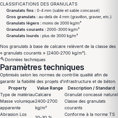
CLASSIFICATIONS DES GRANULATS
Granulats fins :
0-4 mm (sable et sable concassé)
Gros granulats :
au-delà de 4 mm (gravillon, gravier, etc.)
Granulats légers :
moins de 2000 kg/m³
Granulats courants :
2000-3000 kg/m³
Granulats lourds :
plus de 3000 kg/m³
Nos granulats à base de calcaire relèvent de la classe des
« granulats courants » (2400-2700 kg/m³).
build
Données techniques
Paramètres techniques
Optimisés selon les normes de contrôle qualité afin de
garantir la fiabilité des projets d'infrastructure et de béton.
Property
Value Range
Description / Standard
Type de matériau
Calcaire
Granulat concassé naturel
Masse volumique
2400-2700
Classe des granulats
apparente
kg/m³
courants
Abrasion Los
Conforme à la norme TS
20-30 %