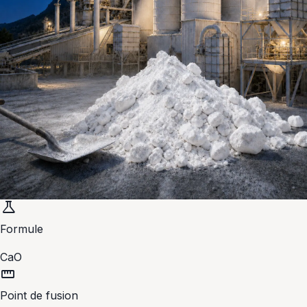
science
Formule
CaO
straighten
Point de fusion