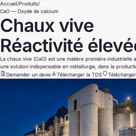
Accueil
/
Produits
/
Chaux vive
CaO — Oxyde de calcium
Chaux vive
Réactivité élevé
La chaux vive (CaO) est une matière première industrielle 
une solution indispensable en métallurgie, dans la productio
request_quote
download
shield
Demander un devis
Télécharger la TDS
Télécharger