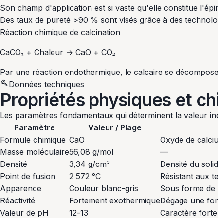
Son champ d'application est si vaste qu'elle constitue l'épi
Des taux de pureté >90 % sont visés grâce à des technologi
Réaction chimique de calcination
CaCO₃ + Chaleur → CaO + CO₂
Par une réaction endothermique, le calcaire se décompose 
build
Données techniques
Propriétés physiques et c
Les paramètres fondamentaux qui déterminent la valeur indu
Paramètre
Valeur / Plage
Formule chimique
CaO
Oxyde de calci
Masse moléculaire
56,08 g/mol
—
Densité
3,34 g/cm³
Densité du soli
Point de fusion
2 572 °C
Résistant aux 
Apparence
Couleur blanc-gris
Sous forme de 
Réactivité
Fortement exothermique
Dégage une fort
Valeur de pH
12-13
Caractère fort