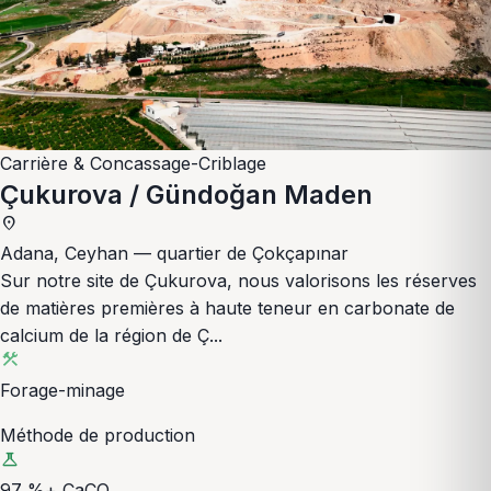
Carrière & Concassage-Criblage
Çukurova / Gündoğan Maden
place
Adana, Ceyhan — quartier de Çokçapınar
Sur notre site de Çukurova, nous valorisons les réserves
de matières premières à haute teneur en carbonate de
calcium de la région de Ç...
construction
Forage-minage
Méthode de production
science
97 %+ CaCO₃