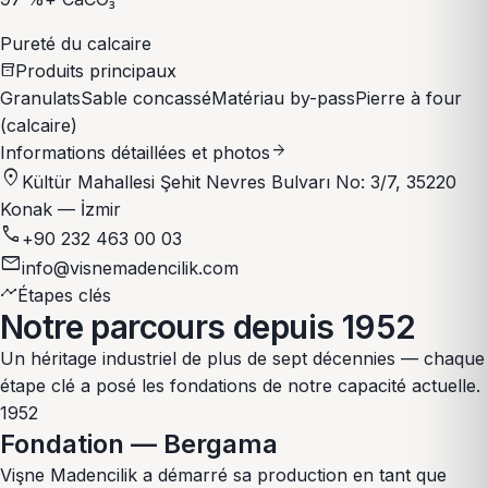
Pureté du calcaire
Produits principaux
inventory_2
Granulats
Sable concassé
Matériau by-pass
Pierre à four
(calcaire)
arrow_forward
Informations détaillées et photos
location_on
Kültür Mahallesi Şehit Nevres Bulvarı No: 3/7, 35220
Konak — İzmir
phone
+90 232 463 00 03
email
info@visnemadencilik.com
timeline
Étapes clés
Notre parcours depuis 1952
Un héritage industriel de plus de sept décennies — chaque
étape clé a posé les fondations de notre capacité actuelle.
1952
Fondation — Bergama
Vişne Madencilik a démarré sa production en tant que