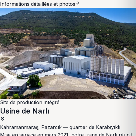
arrow_forward
Informations détaillées et photos
Site de production intégré
Usine de Narlı
place
Kahramanmaraş, Pazarcık — quartier de Karabıyıklı
Mise en service en mars 2021, notre usine de Narlı réunit