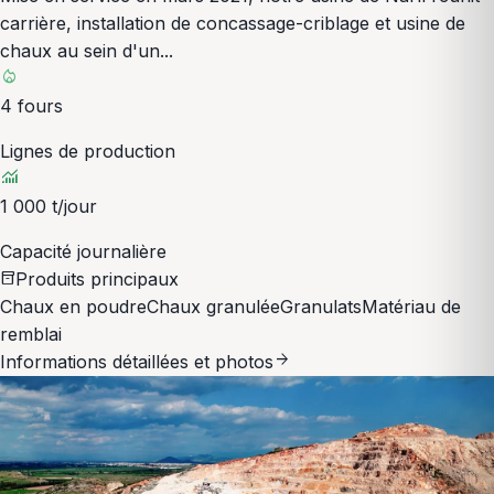
carrière, installation de concassage-criblage et usine de
chaux au sein d'un...
local_fire_department
4 fours
Lignes de production
monitoring
1 000 t/jour
Capacité journalière
Produits principaux
inventory_2
Chaux en poudre
Chaux granulée
Granulats
Matériau de
remblai
arrow_forward
Informations détaillées et photos