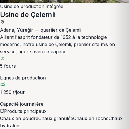
Usine de production intégrée
Usine de Çelemli
place
Adana, Yüreğir — quartier de Çelemli
Alliant l'esprit fondateur de 1952 à la technologie
moderne, notre usine de Çelemli, premier site mis en
service, figure avec sa capaci...
local_fire_department
5 fours
Lignes de production
monitoring
1 250 t/jour
Capacité journalière
Produits principaux
inventory_2
Chaux en poudre
Chaux granulée
Chaux en roche
Chaux
hydratée