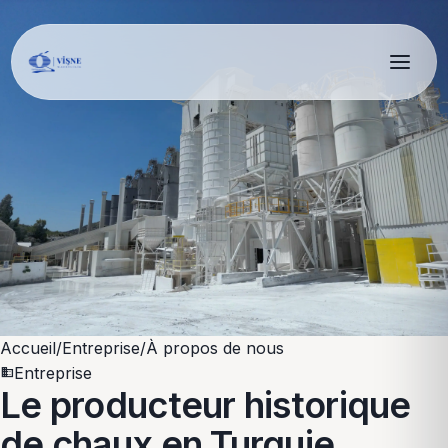
Accueil
/
Entreprise
/
À propos de nous
Entreprise
domain
Le producteur historique
de
chaux en Turquie