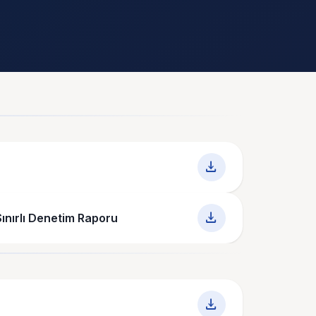
download
download
ınırlı Denetim Raporu
download