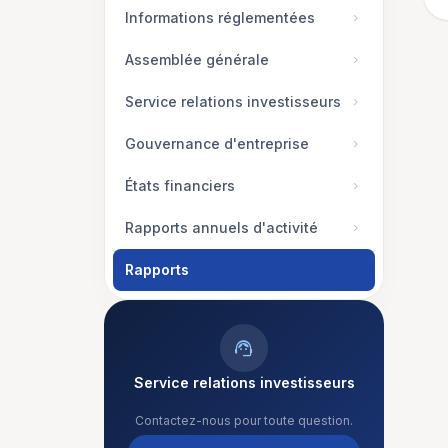
Informations réglementées
chevron_right
Assemblée générale
chevron_right
Service relations investisseurs
chevron_right
Gouvernance d'entreprise
chevron_right
États financiers
chevron_right
Rapports annuels d'activité
chevron_right
Rapports
support_agent
Service relations investisseurs
Contactez-nous pour toute question.