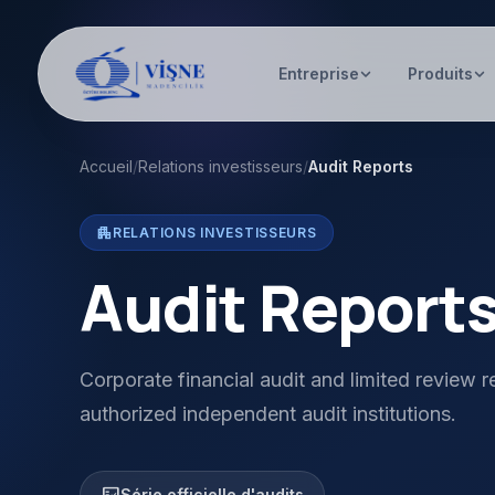
Entreprise
Produits
Accueil
/
Relations investisseurs
/
Audit Reports
apartment
RELATIONS INVESTISSEURS
Audit Report
Corporate financial audit and limited review 
authorized independent audit institutions.
Série officielle d'audits