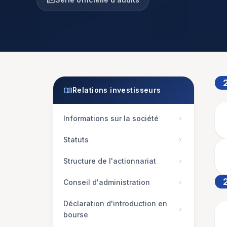
fact_check
menu_book
Relations investisseurs
Informations sur la société
chevron_right
Statuts
chevron_right
Structure de l'actionnariat
chevron_right
Conseil d'administration
chevron_right
Déclaration d'introduction en
chevron_right
bourse