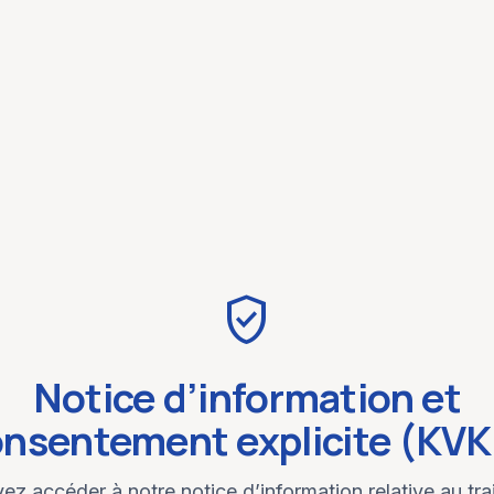
verified_user
Notice d’information et
nsentement explicite (KV
z accéder à notre notice d’information relative au tr