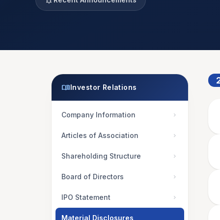
notification_important
menu_book
Investor Relations
Company Information
chevron_right
Articles of Association
chevron_right
Shareholding Structure
chevron_right
Board of Directors
chevron_right
IPO Statement
chevron_right
Material Disclosures