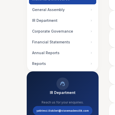
General Assembly
chevron_right
IR Department
chevron_right
Corporate Governance
chevron_right
Financial Statements
chevron_right
Annual Reports
chevron_right
Reports
chevron_right
support_agent
IR Department
Reach us for your enquiries.
yatirimci.iliskileri@visnemadencilik.com