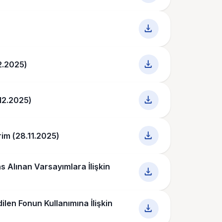
download
download
2.2025)
download
.12.2025)
download
irim (28.11.2025)
s Alınan Varsayımlara İlişkin
download
ilen Fonun Kullanımına İlişkin
download