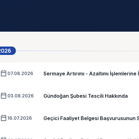
2026
calendar_today
Sermaye Artırımı - Azaltımı İşlemlerine İl
07.08.2026
calendar_today
Gündoğan Şubesi Tescili Hakkında
03.08.2026
calendar_today
Geçici Faaliyet Belgesi Başvurusunun
16.07.2026