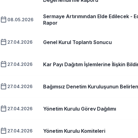
Değerlendirme Raporu
Sermaye Artırımından Elde Edilecek - Ed
calendar_today
08.05.2026
Rapor
calendar_today
Genel Kurul Toplantı Sonucu
27.04.2026
calendar_today
Kar Payı Dağıtım İşlemlerine İlişkin Bildi
27.04.2026
calendar_today
Bağımsız Denetim Kuruluşunun Belirle
27.04.2026
calendar_today
Yönetim Kurulu Görev Dağılımı
27.04.2026
calendar_today
Yönetim Kurulu Komiteleri
27.04.2026