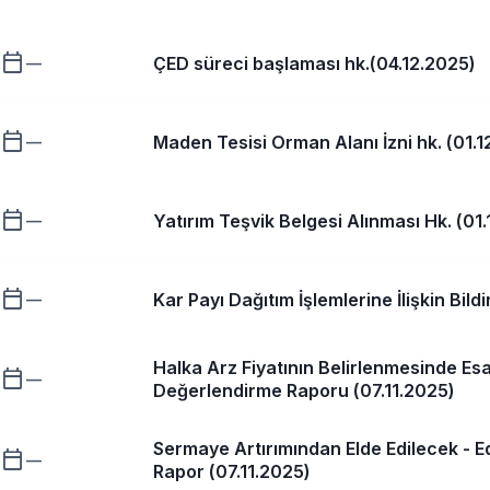
calendar_today
ÇED süreci başlaması hk.(04.12.2025)
—
calendar_today
Maden Tesisi Orman Alanı İzni hk. (01.1
—
calendar_today
Yatırım Teşvik Belgesi Alınması Hk. (01
—
calendar_today
Kar Payı Dağıtım İşlemlerine İlişkin Bild
—
Halka Arz Fiyatının Belirlenmesinde Esa
calendar_today
—
Değerlendirme Raporu (07.11.2025)
Sermaye Artırımından Elde Edilecek - Ed
calendar_today
—
Rapor (07.11.2025)