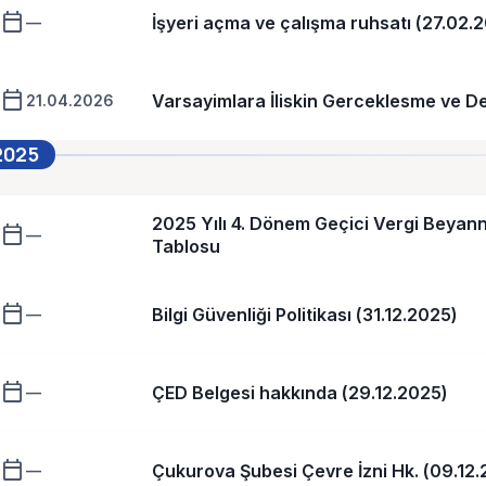
calendar_today
İşyeri açma ve çalışma ruhsatı (27.02.
—
calendar_today
Varsayimlara İliskin Gerceklesme ve D
21.04.2026
2025
2025 Yılı 4. Dönem Geçici Vergi Beyan
calendar_today
—
Tablosu
calendar_today
Bilgi Güvenliği Politikası (31.12.2025)
—
calendar_today
ÇED Belgesi hakkında (29.12.2025)
—
calendar_today
Çukurova Şubesi Çevre İzni Hk. (09.12
—