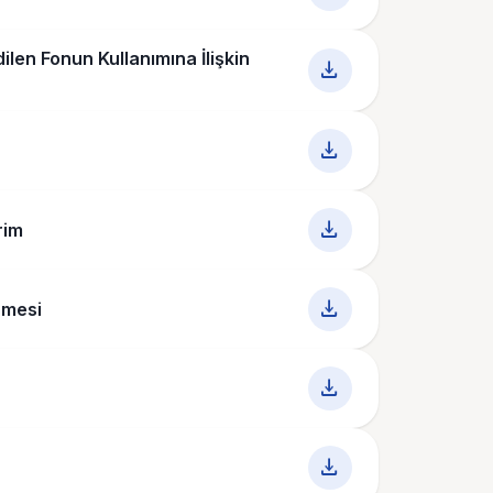
ilen Fonun Kullanımına İlişkin
download
download
download
rim
download
nmesi
download
download