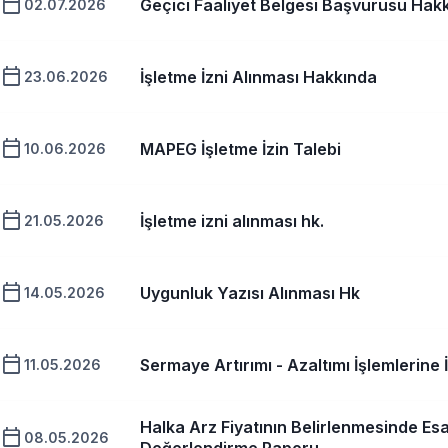
calendar_today
Geçici Faaliyet Belgesi Başvurusu Hak
02.07.2026
calendar_today
İşletme İzni Alınması Hakkında
23.06.2026
calendar_today
MAPEG İşletme İzin Talebi
10.06.2026
calendar_today
İşletme izni alınması hk.
21.05.2026
calendar_today
Uygunluk Yazısı Alınması Hk
14.05.2026
calendar_today
Sermaye Artırımı - Azaltımı İşlemlerine İl
11.05.2026
Halka Arz Fiyatının Belirlenmesinde Esa
calendar_today
08.05.2026