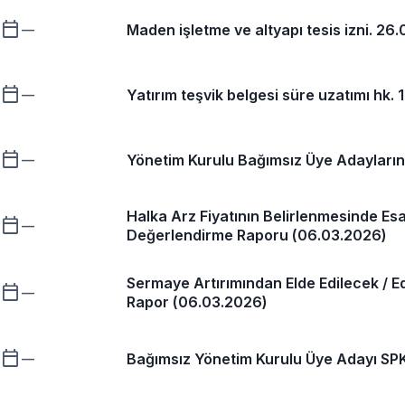
calendar_today
Maden işletme ve altyapı tesis izni. 26
—
calendar_today
Yatırım teşvik belgesi süre uzatımı hk.
—
calendar_today
Yönetim Kurulu Bağımsız Üye Adayların
—
Halka Arz Fiyatının Belirlenmesinde Esa
calendar_today
—
Değerlendirme Raporu (06.03.2026)
Sermaye Artırımından Elde Edilecek / Ed
calendar_today
—
Rapor (06.03.2026)
calendar_today
Bağımsız Yönetim Kurulu Üye Adayı SP
—