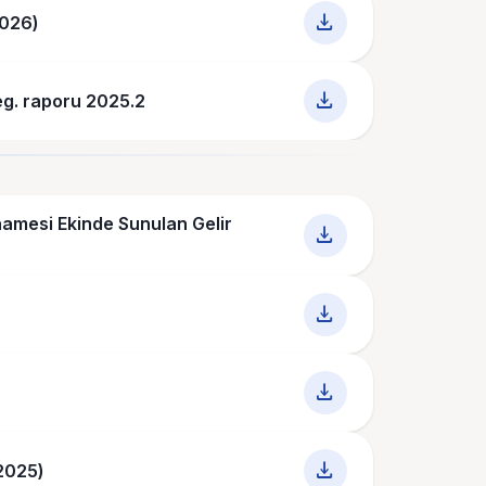
download
2026)
download
eg. raporu 2025.2
namesi Ekinde Sunulan Gelir
download
download
download
download
.2025)