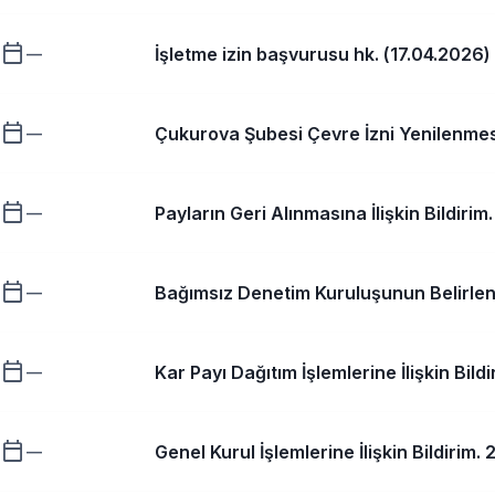
calendar_today
İşletme izin başvurusu hk. (17.04.2026)
—
calendar_today
Çukurova Şubesi Çevre İzni Yenilenmes
—
calendar_today
Payların Geri Alınmasına İlişkin Bildiri
—
calendar_today
Bağımsız Denetim Kuruluşunun Belirle
—
calendar_today
Kar Payı Dağıtım İşlemlerine İlişkin Bil
—
calendar_today
Genel Kurul İşlemlerine İlişkin Bildirim
—