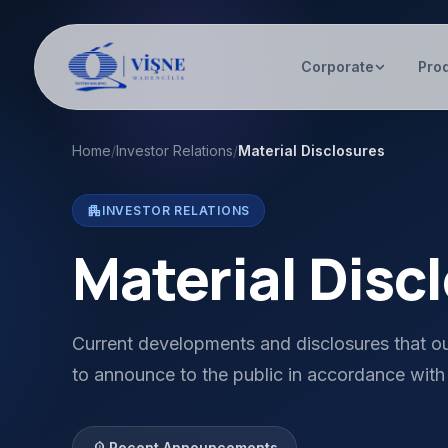
Corporate
Pro
Home
/
Investor Relations
/
Material Disclosures
apartment
INVESTOR RELATIONS
Material Disc
Current developments and disclosures that o
to announce to the public in accordance with
Recent Announcements