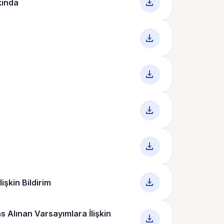
download
kında
download
download
download
download
download
işkin Bildirim
s Alınan Varsayımlara İlişkin
download