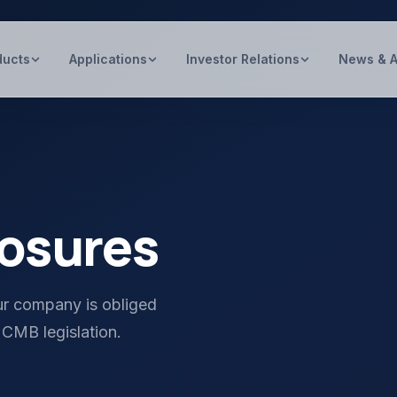
ducts
Applications
Investor Relations
News & 
losures
ur company is obliged
 CMB legislation.