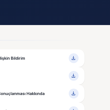
download
işkin Bildirim
download
download
 Sonuçlanması Hakkında