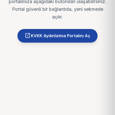
portalımıza aşağıdaki butondan ulaşabilirsiniz.
Portal güvenli bir bağlantıda, yeni sekmede
açılır.
open_in_new
KVKK Aydınlatma Portalını Aç