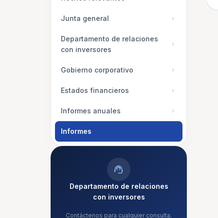
Junta general
chevron_right
Departamento de relaciones
chevron_right
con inversores
Gobierno corporativo
chevron_right
Estados financieros
chevron_right
Informes anuales
chevron_right
Informes
support_agent
Departamento de relaciones
con inversores
Contáctenos para cualquier consulta.