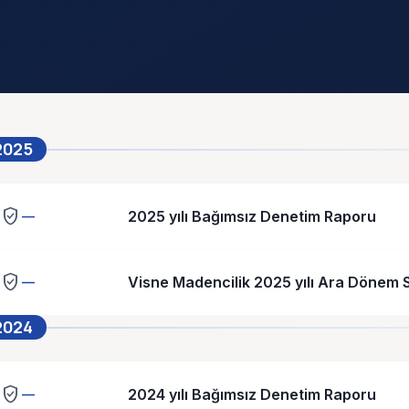
2025
verified_user
2025 yılı Bağımsız Denetim Raporu
—
verified_user
Visne Madencilik 2025 yılı Ara Dönem S
—
2024
verified_user
2024 yılı Bağımsız Denetim Raporu
—