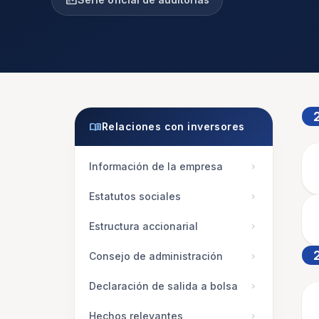
fact_check
menu_book
Relaciones con inversores
Información de la empresa
chevron_right
Estatutos sociales
chevron_right
Estructura accionarial
chevron_right
Consejo de administración
chevron_right
Declaración de salida a bolsa
chevron_right
Hechos relevantes
chevron_right