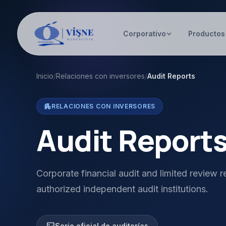
Corporativo
Productos
Inicio
/
Relaciones con inversores
/
Audit Reports
apartment
RELACIONES CON INVERSORES
Audit Report
Corporate financial audit and limited review 
authorized independent audit institutions.
Serie oficial de auditorías