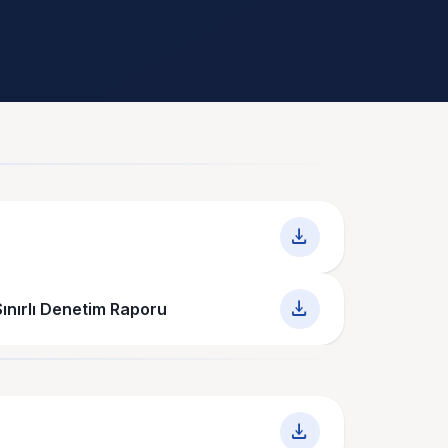
download
download
ınırlı Denetim Raporu
download