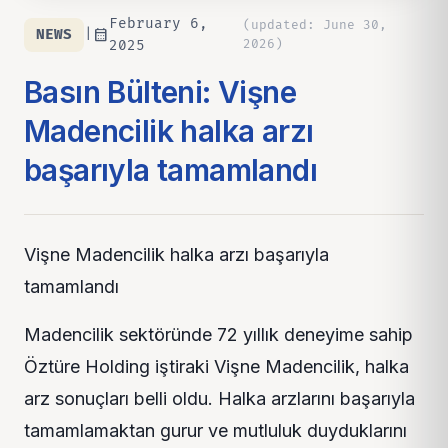
February 6,
(
updated
:
June 30,
calendar_month
NEWS
|
2026
)
2025
Basın Bülteni: Vişne
Madencilik halka arzı
başarıyla tamamlandı
Vişne Madencilik halka arzı başarıyla
tamamlandı
Madencilik sektöründe 72 yıllık deneyime sahip
Öztüre Holding iştiraki Vişne Madencilik, halka
arz sonuçları belli oldu. Halka arzlarını başarıyla
tamamlamaktan gurur ve mutluluk duyduklarını