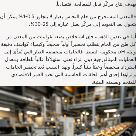
بهدف إنتاج مركّز قابل للمعالجة اقتصادياً.
فالمعدن المستخرج من خام النحاس بعيار لا يتجاوز 0.5-1% يمكن أن
يتحول بعد التعويم إلى مركّز يصل عياره إلى 25-30%.
أما في تعدين الذهب، فإن استخلاص بضعة غرامات من المعدن من
كل طن من الخام يتطلب تحضيراً أولياً صحيحاً وكيمياء كواشف دقيقة
وبيئة pH محكومة الضبط. فالخامات منخفضة العيار التي تُغذَّى إلى
العمليات الميتالورجية دون إثراء تعني استهلاكاً عالياً للطاقة ومعدل
استرداد منخفضاً وعبئاً بيئياً كبيراً. ولهذا السبب يُعد تحضير الخامات
وإثراؤها إحدى أهم الحلقات الحاسمة التي تحدد العمر الاقتصادي
للمنجم وبصمته البيئية.