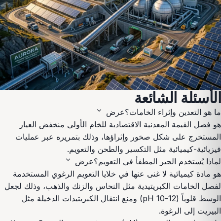
الأسئلة الشائعة
expand_more
ما هو التعدين وإثراء الخامات؟
عرض
هو فصل القيمة المعدنية الاقتصادية للخام الأولي منخفض العيار
المستخرج على شكل صخور وإثراؤها، وذلك بتمريره عبر عمليات
فيزيائية-كيميائية مثل التكسير والطحن والتعويم.
expand_more
لماذا يُستخدم الجير المطفأ في التعويم؟
عرض
هو مادة كيميائية لا غنى عنها في خلايا التعويم الرغوي المستخدمة
لفصل الخامات الكبريتيدية مثل النحاس والزنك والذهب، وذلك لجعل
الوسط قلوياً (pH 10-12) ومنع انتقال الكبريتيدات الدخيلة مثل
البيريت إلى الرغوة.