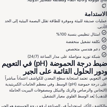
eco
الاستدامة
عمليات صديقة للبيئة وموفرة للطاقة تقلل البصمة البيئية إلى الحد
الأدنى.
check_circle
امتثال تنظيمي بنسبة 100%
check_circle
تكلفة تشغيل منخفضة
check_circle
دعم هندسي متخصص
check_circle
شبكة توريد متواصلة على مدار الساعة (24/7)
ضبط درجة الحموضة (pH) في التعويم
ودور الحلول القائمة على الجير
في التعويم، تعتمد استجابة سطح المعدن للكواشف اعتماداً مباشراً
على درجة حموضة (pH) الوسط. وفي معظم الخامات الكبريتيدية
(النحاس والرصاص والزنك والنيكل ومصفوفات البيريت الحاملة
للذهب) يُعد الوسط القلوي معيار التشغيل.
والكاشف الأكثر استخداماً في الصناعة لرفع درجة الحموضة هو الجير