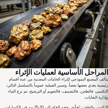
المراحل الأساسية لعمليات الإثراء
يتألف المصنع النموذجي لإثراء الخامات المعدنية من عدة أقسام
رئيسية يغذي بعضها بعضاً. وتسير العملية عموماً بالتسلسل التالي:
التكسير، فالطحن، فالتصنيف، فالتعويم أو الترشيح، ثم نزع الماء
وإدارة النفايات.
التكسير والطحن: يُخفَّض حجم الخام إلى 10-15 مم في الكسارات