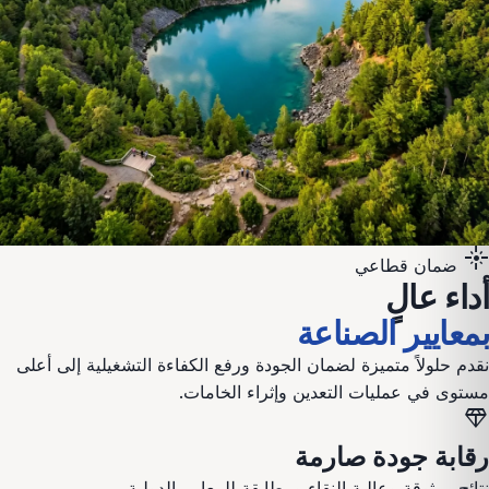
flare
ضمان قطاعي
أداء عالٍ
بمعايير الصناعة
نقدم حلولاً متميزة لضمان الجودة ورفع الكفاءة التشغيلية إلى أعلى
مستوى في عمليات
التعدين وإثراء الخامات
.
diamond
رقابة جودة صارمة
نتائج موثوقة وعالية النقاء ومطابقة للمعايير الدولية.