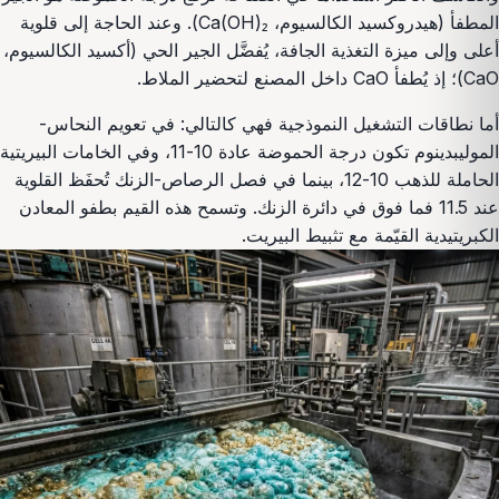
المطفأ (هيدروكسيد الكالسيوم، Ca(OH)₂). وعند الحاجة إلى قلوية
أعلى وإلى ميزة التغذية الجافة، يُفضَّل الجير الحي (أكسيد الكالسيوم،
CaO)؛ إذ يُطفأ CaO داخل المصنع لتحضير الملاط.
أما نطاقات التشغيل النموذجية فهي كالتالي: في تعويم النحاس-
الموليبدينوم تكون درجة الحموضة عادة 10-11، وفي الخامات البيريتية
الحاملة للذهب 10-12، بينما في فصل الرصاص-الزنك تُحفَظ القلوية
عند 11.5 فما فوق في دائرة الزنك. وتسمح هذه القيم بطفو المعادن
الكبريتيدية القيّمة مع تثبيط البيريت.