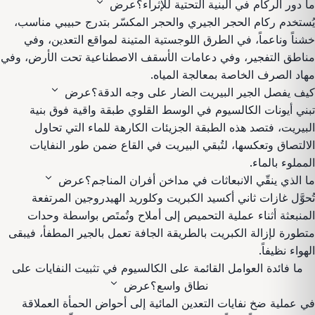
expand_more
ما دور الركام في البنية التحتية للإثراء؟
عرض
يُستخدم ركام الحجر الجيري والحجر المكسّر بتدرج حبيبي مناسب،
خشناً وناعماً، في الطرق اللوجستية المتينة لمواقع التعدين، وفي
مناطق التفجير، وفي دعامات الأسقف الاصطناعية تحت الأرض، وفي
مهاد الصرف الخاصة بمعالجة المياه.
expand_more
كيف يفصل الجير البيريت الضار على وجه الدقة؟
عرض
تبني أيونات الكالسيوم في الوسط القلوي طبقة واقية فوق بنية
البيريت، فتصد هذه الطبقة الجزيئات الكارهة للماء التي تحاول
الالتصاق وتعكسها، لتُبقي البيريت في القاع ضمن طور النفايات
المملوء بالماء.
expand_more
ما الذي ينقّي الانبعاثات في مداخن أفران المناجم؟
عرض
تُحوَّل غازات ثاني أكسيد الكبريت وكلوريد الهيدروجين المرتفعة
المنبعثة أثناء عملية التحميص إلى أملاح وتُمتَص بواسطة وحدات
متطورة لإزالة الكبريت بالطريقة الجافة تعمل بالجير المطفأ، فيبقى
الهواء نظيفاً.
ما فائدة العوامل القائمة على الكالسيوم في تثبيت النفايات على
expand_more
نطاق واسع؟
عرض
في عملية ضخ نفايات التعدين المائية إلى أحواض الحمأة العملاقة