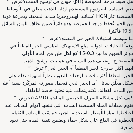
expand_more
هل ضبط درجة الحموضة (pH) حيوي في ترشيح الذهب؟
عرض
نعم. فسيانيد الصوديوم المستخدم لإذابة الذهب يطلق في الأوساط
الحمضية غاز HCN (سيانيد الهيدروجين) شديد السمية. وبجرعة قوية
من الجير تُحفَظ درجة الحموضة هذه دائماً ضمن نطاق الأمان للسائل
(10.5 فأكثر).
expand_more
ما متوسط استهلاك الجير في المصنع؟
عرض
وفقاً للتحليلات الدولية، يبلغ الاستهلاك القياسي للجير المطفأ في
دوائر التعويم ما بين 0.3-1.5 كغ لكل طن من الخام الأولي
المستخرج. وتختلف هذه النسبة في عمليات ترشيح الذهب.
expand_more
أيهما أكثر جدوى: الجير المطفأ أم الجير الحي؟
عرض
الجير المطفأ أكثر ملاءمة لوحدات التعويم نظراً لسهولة نقله على
شكل معلّق سائل. أما الجير الحي فيحمل بصورته المركّزة نسبة أعلى
من المادة الفعالة، لكنه يتطلب بنية تحتية خاصة للإطفاء.
expand_more
كيف تُحل مشكلة الصرف الحمضي للمناجم (AMD)؟
عرض
نقوم بمعادلة المياه الحمضية السامة التي تنتجها أكوام النفايات عند
اختلاطها بمياه الأمطار باستخدام الجير، فنرسّب المعادن الثقيلة
الخطرة في القاع على شكل حمأة ونضمن تنقية المياه حتى تعود
صافية.