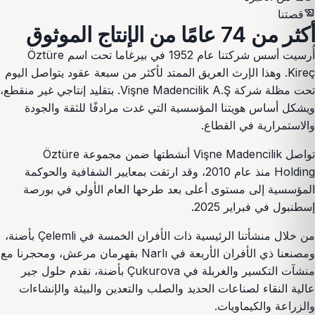
history_edu
قصتنا
أكثر من 74 عامًا من
الإنتاج الموثوق
أُرسيت أسس شركتنا عام 1952 في بيرغاما تحت اسم Öztüre
Kireç. وهذا الإرث العريق الممتد لأكثر من سبعة عقود يتواصل اليوم
تحت مظلة شركة Vişne Madencilik A.Ş. بتقليد إنتاجي غير منقطع،
ويشكل أساس هويتنا المؤسسية التي غدت مرادفًا للثقة والجودة
والاستمرارية في القطاع.
تواصل Vişne Madencilik أنشطتها ضمن مجموعة Öztüre
Holding منذ عام 2010، وقد ارتقت بمعايير الشفافية والحوكمة
المؤسسية إلى مستوى أعلى بعد طرحها العام الأولي في بورصة
إسطنبول في فبراير 2025.
من خلال منشأتنا الرئيسية ذات الأفران الخمسة في Çelemli بأضنة،
ومصنعنا ذي الأفران الأربعة في Narlı بقهرمان مرعش، ومحجرنا مع
منشآت التكسير والغربلة في Çukurova بأضنة، نقدم حلول جير
عالية النقاء لصناعات الحديد والصلب والتعدين والبيئة والإنشاءات
والزراعة والكيماويات.