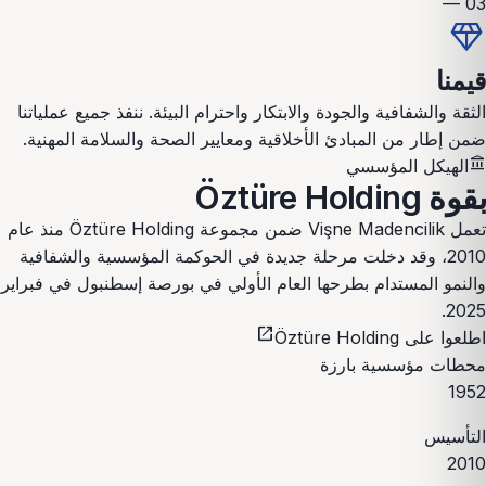
03 —
diamond
قيمنا
الثقة والشفافية والجودة والابتكار واحترام البيئة. ننفذ جميع عملياتنا
ضمن إطار من المبادئ الأخلاقية ومعايير الصحة والسلامة المهنية.
account_balance
الهيكل المؤسسي
بقوة Öztüre Holding
تعمل Vişne Madencilik ضمن مجموعة Öztüre Holding منذ عام
2010، وقد دخلت مرحلة جديدة في الحوكمة المؤسسية والشفافية
والنمو المستدام بطرحها العام الأولي في بورصة إسطنبول في فبراير
2025.
open_in_new
اطلعوا على Öztüre Holding
محطات مؤسسية بارزة
1952
التأسيس
2010