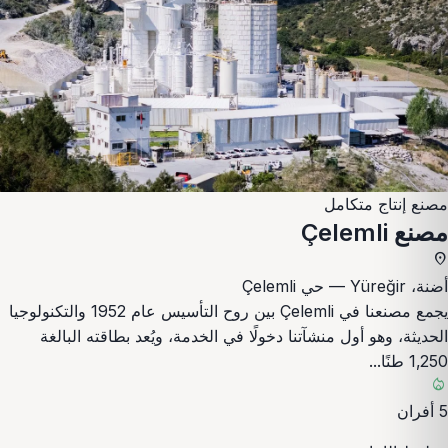
مصنع إنتاج متكامل
مصنع Çelemli
place
أضنة، Yüreğir — حي Çelemli
يجمع مصنعنا في Çelemli بين روح التأسيس عام 1952 والتكنولوجيا
الحديثة، وهو أول منشآتنا دخولًا في الخدمة، ويُعد بطاقته البالغة
1,250 طنًا...
local_fire_department
5 أفران