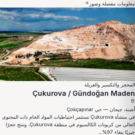
arrow_forward
معلومات مفصلة وصور
المحجر والتكسير والغربلة
Çukurova / Gündoğan Maden
place
أضنة، جيحان — حي Çokçapınar
في منشأة Çukurova نستثمر احتياطيات المواد الخام ذات المحتوى
العالي من كربونات الكالسيوم في منطقة Çukurova، وننتج حجرًا
جيريًا بنقاء 97%...