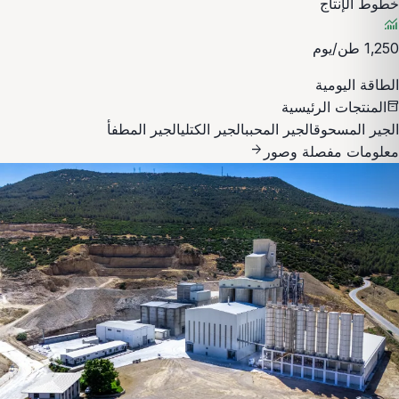
خطوط الإنتاج
monitoring
1,250 طن/يوم
الطاقة اليومية
المنتجات الرئيسية
inventory_2
الجير المسحوق
الجير المحبب
الجير الكتلي
الجير المطفأ
arrow_forward
معلومات مفصلة وصور