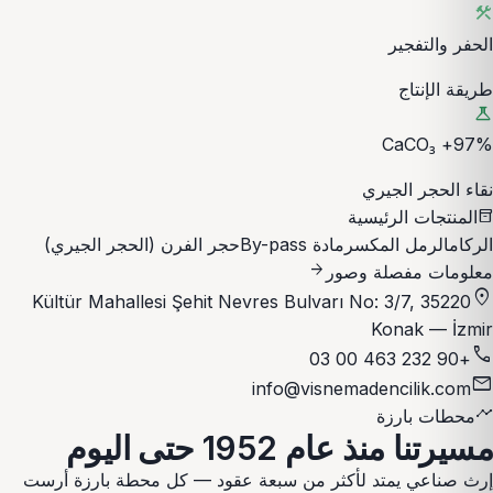
construction
الحفر والتفجير
طريقة الإنتاج
science
97%+ CaCO₃
نقاء الحجر الجيري
المنتجات الرئيسية
inventory_2
الركام
الرمل المكسر
مادة By-pass
حجر الفرن (الحجر الجيري)
arrow_forward
معلومات مفصلة وصور
location_on
Kültür Mahallesi Şehit Nevres Bulvarı No: 3/7, 35220
Konak — İzmir
phone
+90 232 463 00 03
email
info@visnemadencilik.com
timeline
محطات بارزة
مسيرتنا منذ عام 1952 حتى اليوم
إرث صناعي يمتد لأكثر من سبعة عقود — كل محطة بارزة أرست