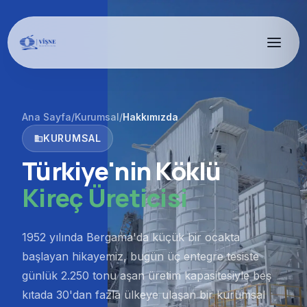
Ana Sayfa
/
Kurumsal
/
Hakkımızda
KURUMSAL
domain
Türkiye'nin Köklü
Kireç Üreticisi
1952 yılında Bergama'da küçük bir ocakta
başlayan hikayemiz, bugün üç entegre tesiste
günlük 2.250 tonu aşan üretim kapasitesiyle beş
kıtada 30'dan fazla ülkeye ulaşan bir kurumsal