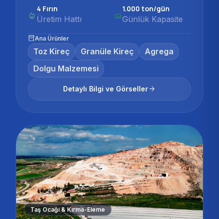
4 Fırın
1.000 ton/gün
local_fire_department
monitoring
Üretim Hattı
Günlük Kapasite
inventory_2
Ana Ürünler
Toz Kireç
Granüle Kireç
Agrega
Dolgu Malzemesi
arrow_forward
Detaylı Bilgi ve Görseller
Taş Ocağı & Kırma-Eleme