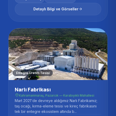
arrow_forward
Detaylı Bilgi ve Görseller
Entegre Üretim Tesisi
Narlı Fabrikası
place
Kahramanmaraş, Pazarcık — Karabıyıklı Mahallesi
Mart 2021'de devreye aldığımız Narlı Fabrikamız;
taş ocağı, kırma-eleme tesisi ve kireç fabrikasını
tek bir entegre ekosistem altında b...