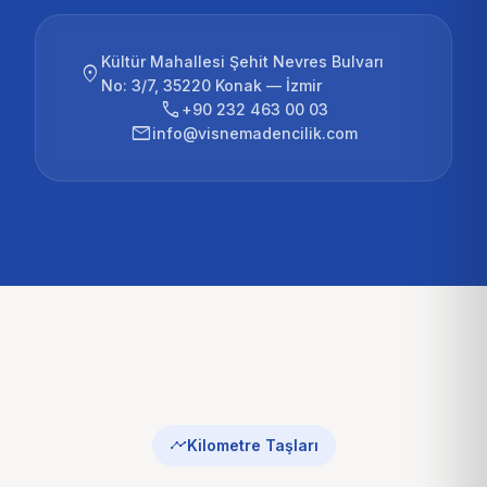
Kültür Mahallesi Şehit Nevres Bulvarı
location_on
No: 3/7, 35220 Konak — İzmir
phone
+90 232 463 00 03
email
info@visnemadencilik.com
timeline
Kilometre Taşları