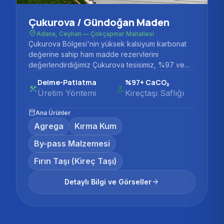
Çukurova / Gündoğan Maden
place
Adana, Ceyhan — Çokçapınar Mahallesi
Çukurova Bölgesi'nin yüksek kalsiyum karbonat
değerine sahip ham madde rezervlerini
değerlendirdiğimiz Çukurova tesisimiz, %97 ve
üzeri...
Delme-Patlatma
%97+ CaCO₃
construction
science
Üretim Yöntemi
Kireçtaşı Saflığı
inventory_2
Ana Ürünler
Agrega
Kırma Kum
By-pass Malzemesi
Fırın Taşı (Kireç Taşı)
arrow_forward
Detaylı Bilgi ve Görseller