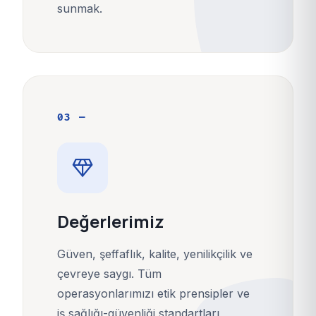
sunmak.
03 —
diamond
Değerlerimiz
Güven, şeffaflık, kalite, yenilikçilik ve
çevreye saygı. Tüm
operasyonlarımızı etik prensipler ve
iş sağlığı-güvenliği standartları