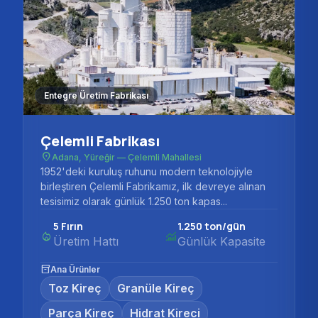
Entegre Üretim Fabrikası
Çelemli Fabrikası
place
Adana, Yüreğir — Çelemli Mahallesi
1952'deki kuruluş ruhunu modern teknolojiyle
birleştiren Çelemli Fabrikamız, ilk devreye alınan
tesisimiz olarak günlük 1.250 ton kapas...
5 Fırın
1.250 ton/gün
local_fire_department
monitoring
Üretim Hattı
Günlük Kapasite
inventory_2
Ana Ürünler
Toz Kireç
Granüle Kireç
Parça Kireç
Hidrat Kireci