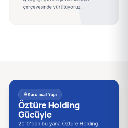
çerçevesinde yürütüyoruz.
account_balance
Kurumsal Yapı
Öztüre Holding
Gücüyle
2010'dan bu yana Öztüre Holding