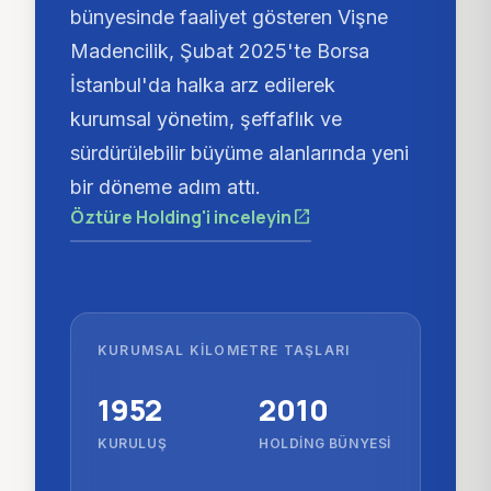
bünyesinde faaliyet gösteren Vişne
Madencilik, Şubat 2025'te Borsa
İstanbul'da halka arz edilerek
kurumsal yönetim, şeffaflık ve
sürdürülebilir büyüme alanlarında yeni
bir döneme adım attı.
Öztüre Holding'i inceleyin
open_in_new
KURUMSAL KILOMETRE TAŞLARI
1952
2010
KURULUŞ
HOLDING BÜNYESI