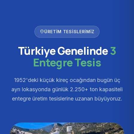
location_on
ÜRETIM TESISLERIMIZ
Türkiye Genelinde
3
Entegre Tesis
1952'deki küçük kireç ocağından bugün üç
ayrı lokasyonda günlük 2.250+ ton kapasiteli
entegre üretim tesislerine uzanan büyüyoruz.