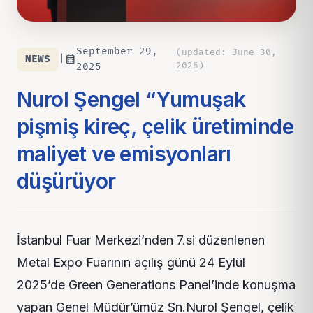
September 29,
(
updated
:
June 30,
calendar_month
NEWS
|
2026
)
2025
Nurol Şengel “Yumuşak
pişmiş kireç, çelik üretiminde
maliyet ve emisyonları
düşürüyor
İstanbul Fuar Merkezi’nden 7.si düzenlenen
Metal Expo Fuarının açılış günü 24 Eylül
2025’de Green Generations Panel’inde konuşma
yapan Genel Müdür’ümüz Sn.Nurol Şengel, çelik