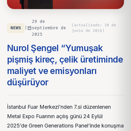
29 de
(
actualizado
:
30 de
calendar_month
NEWS
|
septiembre de
junio de 2026
)
2025
Nurol Şengel “Yumuşak
pişmiş kireç, çelik üretiminde
maliyet ve emisyonları
düşürüyor
İstanbul Fuar Merkezi’nden 7.si düzenlenen
Metal Expo Fuarının açılış günü 24 Eylül
2025’de Green Generations Panel’inde konuşma