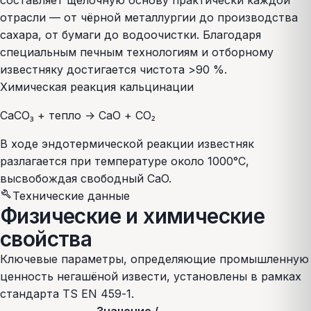
составляет щелочную основу практически каждой
отрасли — от чёрной металлургии до производства
сахара, от бумаги до водоочистки. Благодаря
специальным печным технологиям и отборному
известняку достигается чистота >90 %.
Химическая реакция кальцинации
CaCO₃ + тепло → CaO + CO₂
В ходе эндотермической реакции известняк
разлагается при температуре около 1000°C,
высвобождая свободный CaO.
build
Технические данные
Физические и химические
свойства
Ключевые параметры, определяющие промышленную
ценность негашёной извести, установлены в рамках
стандарта TS EN 459-1.