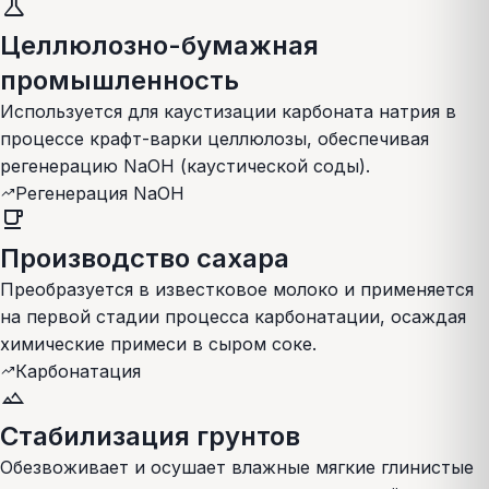
science
Целлюлозно-бумажная
промышленность
Используется для каустизации карбоната натрия в
процессе крафт-варки целлюлозы, обеспечивая
регенерацию NaOH (каустической соды).
Регенерация NaOH
trending_up
local_cafe
Производство сахара
Преобразуется в известковое молоко и применяется
на первой стадии процесса карбонатации, осаждая
химические примеси в сыром соке.
Карбонатация
trending_up
landscape
Стабилизация грунтов
Обезвоживает и осушает влажные мягкие глинистые