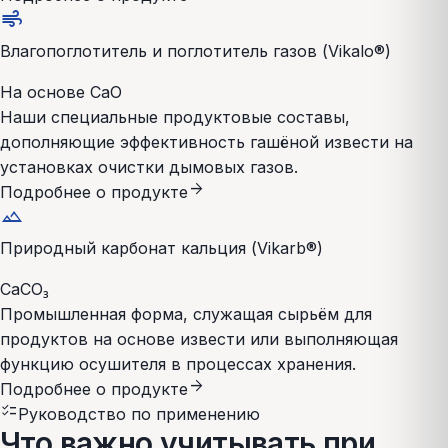
air
Влагопоглотитель и поглотитель газов (Vikalo®)
На основе CaO
Наши специальные продуктовые составы,
дополняющие эффективность гашёной извести на
установках очистки дымовых газов.
arrow_forward
Подробнее о продукте
landscape
Природный карбонат кальция (Vikarb®)
CaCO₃
Промышленная форма, служащая сырьём для
продуктов на основе извести или выполняющая
функцию осушителя в процессах хранения.
arrow_forward
Подробнее о продукте
checklist
Руководство по применению
Что важно учитывать при