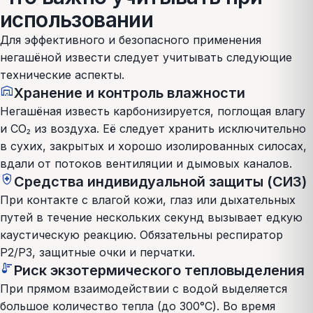
использовании
Для эффективного и безопасного применения
негашёной извести следует учитывать следующие
технические аспекты.
warehouse
Хранение и контроль влажности
Негашёная известь карбонизируется, поглощая влагу
и CO₂ из воздуха. Её следует хранить исключительно
в сухих, закрытых и хорошо изолированных силосах,
вдали от потоков вентиляции и дымовых каналов.
health_and_safety
Средства индивидуальной защиты (СИЗ)
При контакте с влагой кожи, глаз или дыхательных
путей в течение нескольких секунд вызывает едкую
каустическую реакцию. Обязательны респиратор
P2/P3, защитные очки и перчатки.
thermostat
Риск экзотермического тепловыделения
При прямом взаимодействии с водой выделяется
большое количество тепла (до 300°C). Во время