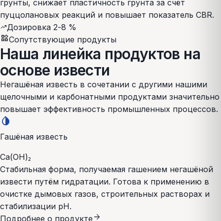
грунты, снижает пластичность грунта за счёт
пуццолановых реакций и повышает показатель CBR.
Дозировка 2-8 %
trending_up
widgets
Сопутствующие продукты
Наша линейка продуктов на
основе извести
Негашёная известь в сочетании с другими нашими
щелочными и карбонатными продуктами значительно
повышает эффективность промышленных процессов.
invert_colors
Гашёная известь
Ca(OH)₂
Стабильная форма, получаемая гашением негашёной
извести путём гидратации. Готова к применению в
очистке дымовых газов, строительных растворах и
стабилизации pH.
arrow_forward
Подробнее о продукте