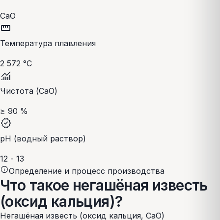
CaO
straighten
Температура плавления
2 572 °C
monitoring
Чистота (CaO)
≥ 90 %
verified
pH (водный раствор)
12 - 13
info
Определение и процесс производства
Что такое негашёная известь
(оксид кальция)?
Негашёная известь (оксид кальция, CaO)