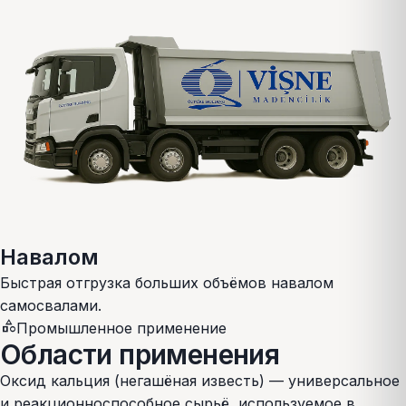
Навалом
Быстрая отгрузка больших объёмов навалом
самосвалами.
category
Промышленное применение
Области применения
Оксид кальция (негашёная известь) — универсальное
и реакционноспособное сырьё, используемое в