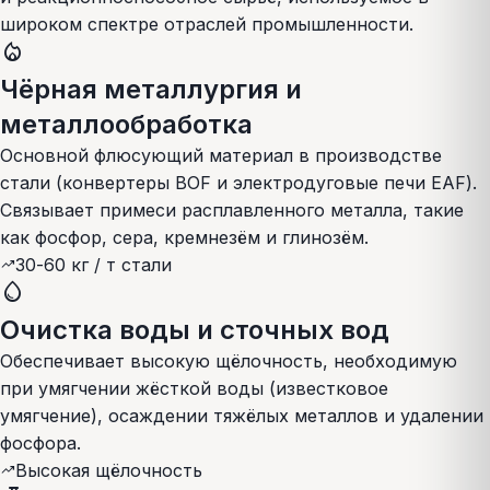
широком спектре отраслей промышленности.
local_fire_department
Чёрная металлургия и
металлообработка
Основной флюсующий материал в производстве
стали (конвертеры BOF и электродуговые печи EAF).
Связывает примеси расплавленного металла, такие
как фосфор, сера, кремнезём и глинозём.
30-60 кг / т стали
trending_up
water_drop
Очистка воды и сточных вод
Обеспечивает высокую щёлочность, необходимую
при умягчении жёсткой воды (известковое
умягчение), осаждении тяжёлых металлов и удалении
фосфора.
Высокая щёлочность
trending_up