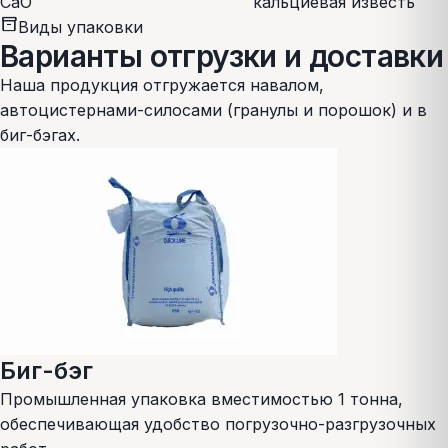
CaO
кальциевая известь
inventory_2
Виды упаковки
Варианты отгрузки и доставки
Наша продукция отгружается навалом,
автоцистернами-силосами (гранулы и порошок) и в
биг-бэгах.
Биг-бэг
Промышленная упаковка вместимостью 1 тонна,
обеспечивающая удобство погрузочно-разгрузочных