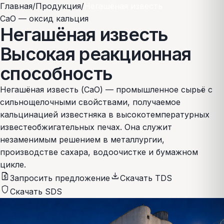
Главная
/
Продукция
/
Негашёная известь
CaO — оксид кальция
Негашёная известь
Высокая реакционная
способность
Негашёная известь (CaO) — промышленное сырьё с
сильнощелочными свойствами, получаемое
кальцинацией известняка в высокотемпературных
известеобжигательных печах. Она служит
незаменимым решением в металлургии,
производстве сахара, водоочистке и бумажном
цикле.
request_quote
download
Запросить предложение
Скачать TDS
shield
Скачать SDS