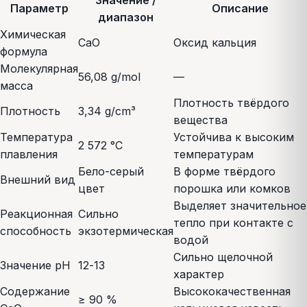
Значение /
Параметр
Описание
диапазон
Химическая
CaO
Оксид кальция
формула
Молекулярная
56,08 g/mol
—
масса
Плотность твёрдого
Плотность
3,34 g/cm³
вещества
Температура
Устойчива к высоким
2 572 °C
плавления
температурам
Бело-серый
В форме твёрдого
Внешний вид
цвет
порошка или комков
Выделяет значительное
Реакционная
Сильно
тепло при контакте с
способность
экзотермическая
водой
Сильно щелочной
Значение pH
12-13
характер
Содержание
Высококачественная
≥ 90 %