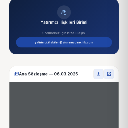
support_agent
Yatırımcı İlişkileri Birimi
Sorularınız için bize ulaşın.
yatirimci.iliskileri@visnemadencilik.com
picture_as_pdf
download
open_in_new
Ana Sözleşme — 06.03.2025