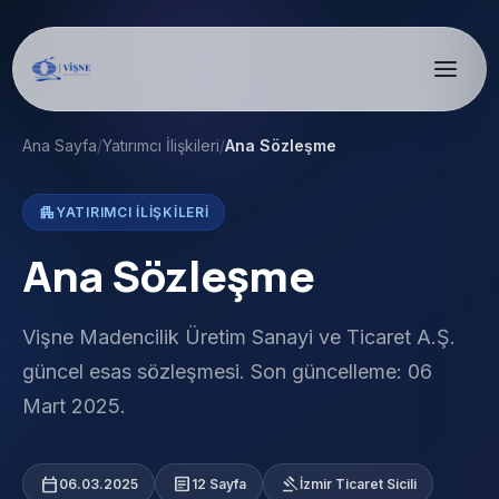
Ana Sayfa
/
Yatırımcı İlişkileri
/
Ana Sözleşme
apartment
YATIRIMCI İLIŞKILERI
Ana Sözleşme
Vişne Madencilik Üretim Sanayi ve Ticaret A.Ş.
güncel esas sözleşmesi. Son güncelleme: 06
Mart 2025.
calendar_today
article
gavel
06.03.2025
12 Sayfa
İzmir Ticaret Sicili