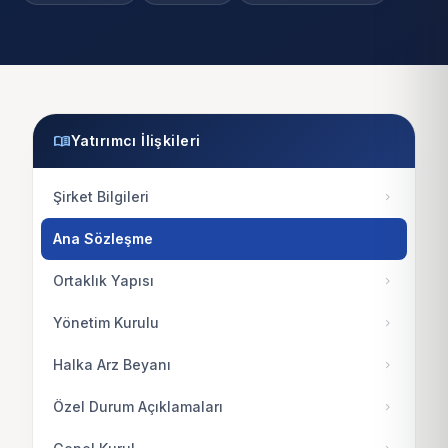
menu_book
Yatırımcı İlişkileri
Şirket Bilgileri
chevron_right
Ana Sözleşme
Ortaklık Yapısı
chevron_right
Yönetim Kurulu
chevron_right
Halka Arz Beyanı
chevron_right
Özel Durum Açıklamaları
chevron_right