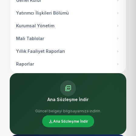
Genel Kurul
chevron_right
Yatırımcı İlişkileri Bölümü
chevron_right
Kurumsal Yönetim
chevron_right
Mali Tablolar
chevron_right
Yıllık Faaliyet Raporları
chevron_right
Raporlar
chevron_right
picture_as_pdf
Ana Sözleşme İndir
Güncel belgeyi bilgisayarınıza indirin.
download
Ana Sözleşme İndir