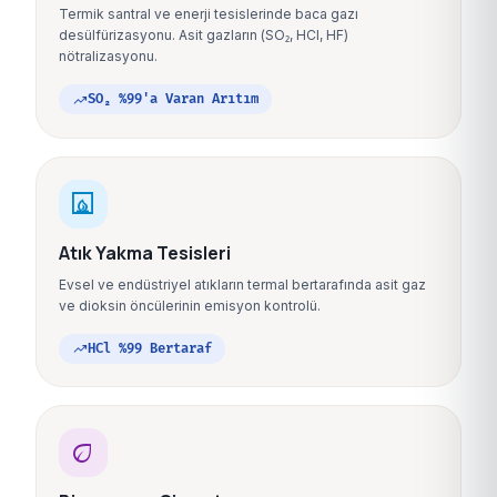
Termik santral ve enerji tesislerinde baca gazı
desülfürizasyonu. Asit gazların (SO₂, HCl, HF)
nötralizasyonu.
trending_up
SO₂ %99'a Varan Arıtım
fireplace
Atık Yakma Tesisleri
Evsel ve endüstriyel atıkların termal bertarafında asit gaz
ve dioksin öncülerinin emisyon kontrolü.
trending_up
HCl %99 Bertaraf
eco