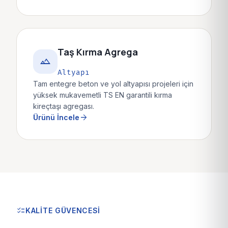
Taş Kırma Agrega
landscape
Altyapı
Tam entegre beton ve yol altyapısı projeleri için
yüksek mukavemetli TS EN garantili kırma
kireçtaşı agregası.
arrow_forward
Ürünü İncele
checklist
KALITE GÜVENCESI