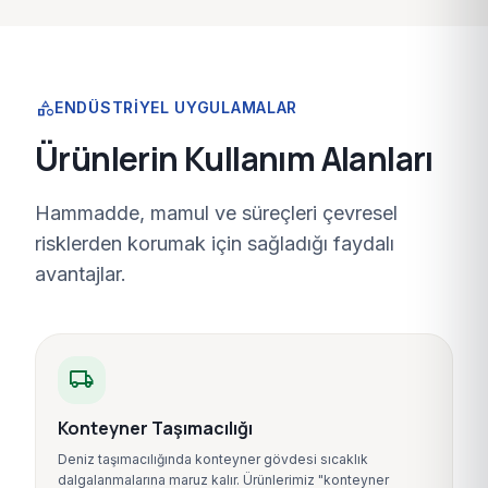
category
ENDÜSTRIYEL UYGULAMALAR
Ürünlerin Kullanım Alanları
Hammadde, mamul ve süreçleri çevresel
risklerden korumak için sağladığı faydalı
avantajlar.
local_shipping
Konteyner Taşımacılığı
Deniz taşımacılığında konteyner gövdesi sıcaklık
dalgalanmalarına maruz kalır. Ürünlerimiz "konteyner