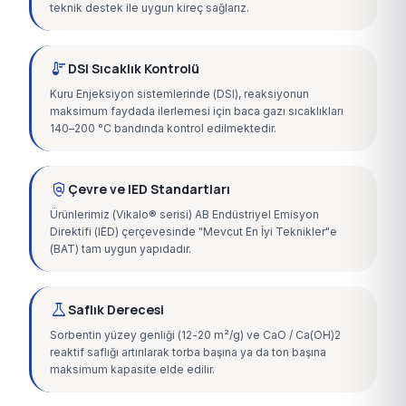
teknik destek ile uygun kireç sağlarız.
thermostat
DSI Sıcaklık Kontrolü
Kuru Enjeksiyon sistemlerinde (DSI), reaksiyonun
maksimum faydada ilerlemesi için baca gazı sıcaklıkları
140–200 °C bandında kontrol edilmektedir.
policy
Çevre ve IED Standartları
Ürünlerimiz (Vikalo® serisi) AB Endüstriyel Emisyon
Direktifi (IED) çerçevesinde "Mevcut En İyi Teknikler"e
(BAT) tam uygun yapıdadır.
science
Saflık Derecesi
Sorbentin yüzey genliği (12-20 m²/g) ve CaO / Ca(OH)2
reaktif saflığı artırılarak torba başına ya da ton başına
maksimum kapasite elde edilir.