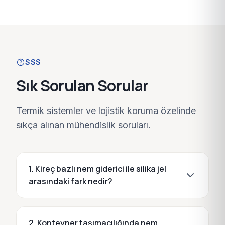
help
SSS
Sık Sorulan Sorular
Termik sistemler ve lojistik koruma özelinde
sıkça alınan mühendislik soruları.
1. Kireç bazlı nem giderici ile silika jel
arasındaki fark nedir?
2. Konteyner taşımacılığında nem