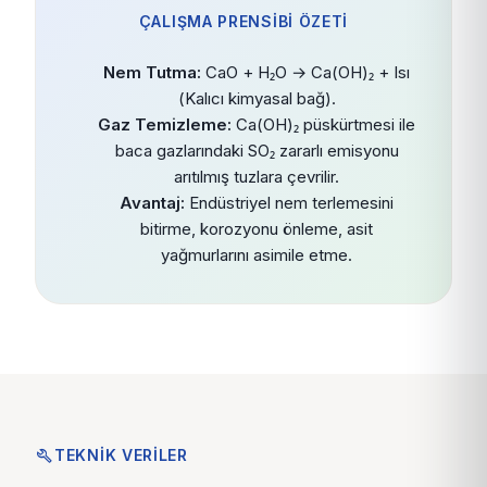
ÇALIŞMA PRENSİBİ ÖZETİ
Nem Tutma:
CaO + H₂O → Ca(OH)₂ + Isı
(Kalıcı kimyasal bağ).
Gaz Temizleme:
Ca(OH)₂ püskürtmesi ile
baca gazlarındaki SO₂ zararlı emisyonu
arıtılmış tuzlara çevrilir.
Avantaj:
Endüstriyel nem terlemesini
bitirme, korozyonu önleme, asit
yağmurlarını asimile etme.
build
TEKNIK VERILER