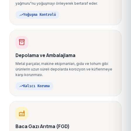
yağmuru"nu yoğuşmayı önleyerek bertaraf eder.
trending_up
Yoğuşma Kontrolü
inventory_2
Depolama ve Ambalajlama
Metal parçalar, makine ekipmanları, gıda ve tohum gibi
ürünlerin uzun süreli depolarda korozyon ve küflenmeye
karşı korunması.
trending_up
Kalıcı Koruma
factory
Baca Gazı Arıtma (FGD)