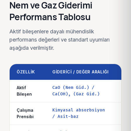
Nem ve Gaz Giderimi
Performans Tablosu
Aktif bileşenlere dayalı mühendislik
performans değerleri ve standart uyumları
aşağıda verilmiştir.
ÖZELLIK
GIDERICI / DEĞER ARALIĞI
AÇI
Aktif
CaO (Nem Gid.) /
Kire
Bileşen
Ca(OH)₂ (Gaz Gid.)
Çalışma
Kimyasal absorbsiyon
Fizi
Prensibi
/ Asit-baz
deği