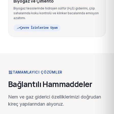
Biyogaz ve Çimento
Biyogaz tesislerinde hidrojen sülfür (H₂S) giderimi, çöp
sahalarında koku kontrolü ve klinker bacalarında emisyon
azaltımı.
trending_up
Çevre İzinlerine Uyum
widgets
TAMAMLAYICI ÇÖZÜMLER
Bağlantılı Hammaddeler
Nem ve gaz giderici özelliklerimizi doğrudan
kireç yapılarından alıyoruz.