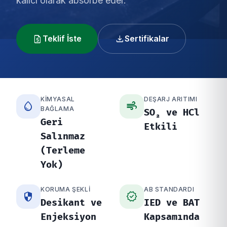
kalıcı olarak absorbe eder.
request_quote
download
Teklif İste
Sertifikalar
KIMYASAL
DEŞARJ ARITIMI
water_drop
air
BAĞLAMA
SO₂ ve HCl
Geri
Etkili
Salınmaz
(Terleme
Yok)
KORUMA ŞEKLI
AB STANDARDI
security
verified
Desikant ve
IED ve BAT
Enjeksiyon
Kapsamında