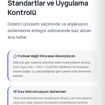
Standartlar ve Uygulama
Kontrolü
Giderici ürünlerin seçiminde ve enjeksiyon
sistemlerine entegre edilmesinde baz alınan
ana hatlar.
water_drop
Fiziksel değil Kimyasal Absorpsiyon
Silika jel gibi sadece adsorbe eden materyallerin aksine,
CaO suyu CaO + H2O → Ca(OH)2 denklemi ile kimyasal
olarak bağlar. Isı yükseldiğinde geri salınım riski (terleme)
kalmaz.
air
Gaz Nötralizasyon Sistemleri
Tesis bacalarında kuru enjeksiyon (Kuru), yarı kuru yıkama
veya tam ıslak yıkama (Scrubber) sistemlerinin tümüne