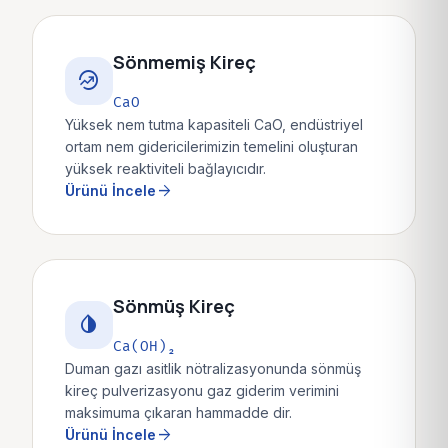
Sönmemiş Kireç
whatshot
CaO
Yüksek nem tutma kapasiteli CaO, endüstriyel
ortam nem gidericilerimizin temelini oluşturan
yüksek reaktiviteli bağlayıcıdır.
arrow_forward
Ürünü İncele
Sönmüş Kireç
invert_colors
Ca(OH)₂
Duman gazı asitlik nötralizasyonunda sönmüş
kireç pulverizasyonu gaz giderim verimini
maksimuma çıkaran hammadde dir.
arrow_forward
Ürünü İncele