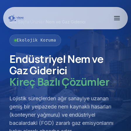
Ana Sayfa
/
Ürünler
/
Nem ve Gaz Giderici
Ekolojik Koruma
Endüstriyel Nem ve
Gaz Giderici
Kireç Bazlı Çözümler
Lojistik süreçlerden ağır sanayiye uzanan
geniş bir yelpazede nem kaynaklı hasarları
(konteyner yağmuru) ve endüstriyel
bacalardaki (FGD) zararlı gaz emisyonlarını