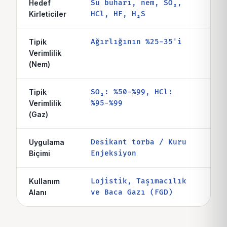
Hedef
Su buharı, nem, SO₂,
Kont
Kirleticiler
HCl, HF, H₂S
baca
Tipik
Ağırlığının %25-35'i
Yüks
Verimlilik
abs
(Nem)
Tipik
SO₂: %50-%99, HCl:
Kull
Verimlilik
%95-%99
tekn
(Gaz)
Uygulama
Desikant torba / Kuru
Gran
Biçimi
Enjeksiyon
süs
Kullanım
Lojistik, Taşımacılık
Endü
Alanı
ve Baca Gazı (FGD)
ve a