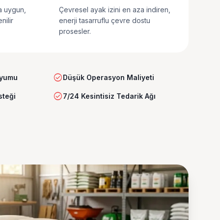
ra uygun,
Çevresel ayak izini en aza indiren,
nilir
enerji tasarruflu çevre dostu
prosesler.
check_circle
Uyumu
Düşük Operasyon Maliyeti
check_circle
steği
7/24 Kesintisiz Tedarik Ağı