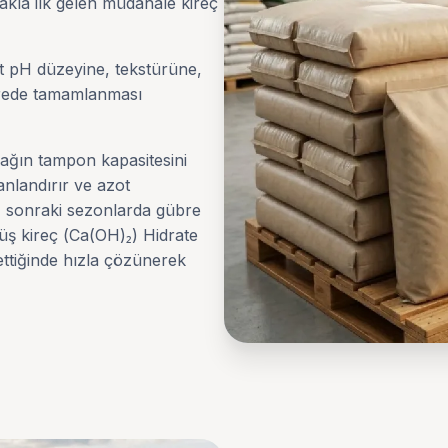
 akla ilk gelen müdahale kireç
ut pH düzeyine, tekstürüne,
ürede tamamlanması
ağın tampon kapasitesini
canlandırır ve azot
ı, sonraki sezonlarda gübre
müş kireç (Ca(OH)₂) Hidrate
ettiğinde hızla çözünerek