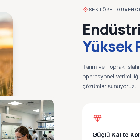
flare
SEKTÖREL GÜVENC
Endüstr
Yüksek 
Tarım ve Toprak Islahı
operasyonel verimliliğ
çözümler sunuyoruz.
diamond
Güçlü Kalite Kon