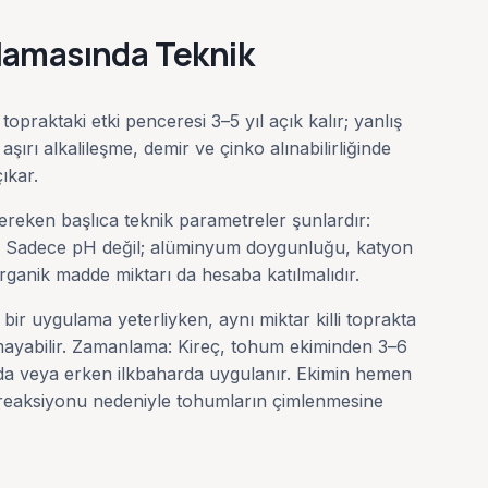
lamasında Teknik
opraktaki etki penceresi 3–5 yıl açık kalır; yanlış
 aşırı alkalileşme, demir ve çinko alınabilirliğinde
ıkar.
ereken başlıca teknik parametreler şunlardır:
j: Sadece pH değil; alüminyum doygunluğu, katyon
rganik madde miktarı da hesaba katılmalıdır.
bir uygulama yeterliyken, aynı miktar killi toprakta
amayabilir. Zamanlama: Kireç, tohum ekiminden 3–6
da veya erken ilkbaharda uygulanır. Ekimin hemen
k reaksiyonu nedeniyle tohumların çimlenmesine