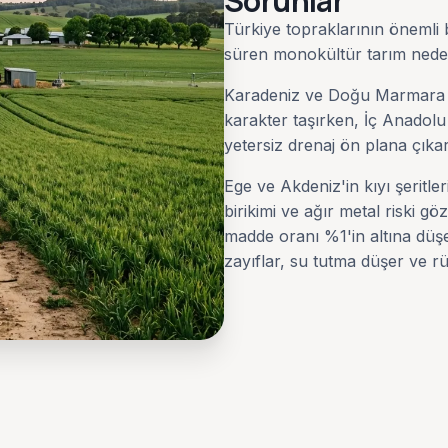
Sorunlar
Türkiye topraklarının önemli b
süren monokültür tarım nedeni
Karadeniz ve Doğu Marmara gib
karakter taşırken, İç Anadol
yetersiz drenaj ön plana çıkar
Ege ve Akdeniz'in kıyı şeritle
birikimi ve ağır metal riski g
madde oranı %1'in altına düşe
zayıflar, su tutma düşer ve rü