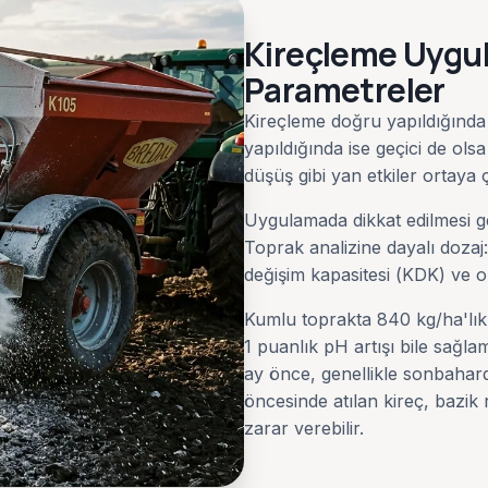
Kireçleme Uygu
Parametreler
Kireçleme doğru yapıldığında t
yapıldığında ise geçici de olsa
düşüş gibi yan etkiler ortaya ç
Uygulamada dikkat edilmesi g
Toprak analizine dayalı doza
değişim kapasitesi (KDK) ve o
Kumlu toprakta 840 kg/ha'lık 
1 puanlık pH artışı bile sağl
ay önce, genellikle sonbahar
öncesinde atılan kireç, bazi
zarar verebilir.