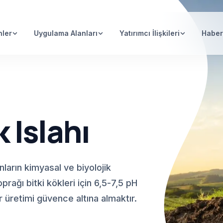
nler
Uygulama Alanları
Yatırımcı İlişkileri
Haber
 Islahı
unların kimyasal ve biyolojik
rağı bitki kökleri için 6,5-7,5 pH
r üretimi güvence altına almaktır.