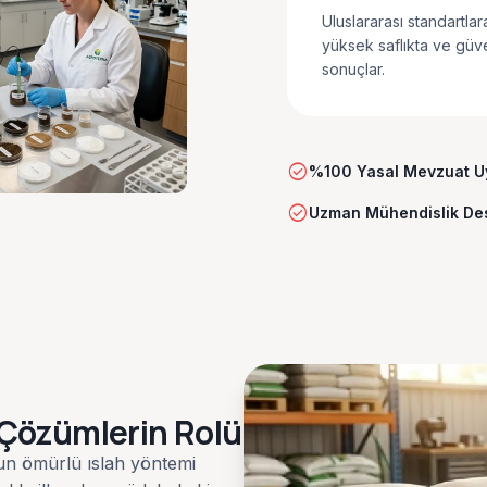
Uluslararası standartla
yüksek saflıkta ve güve
sonuçlar.
check_circle
%100 Yasal Mevzuat 
check_circle
Uzman Mühendislik De
ı Çözümlerin Rolü
un ömürlü ıslah yöntemi