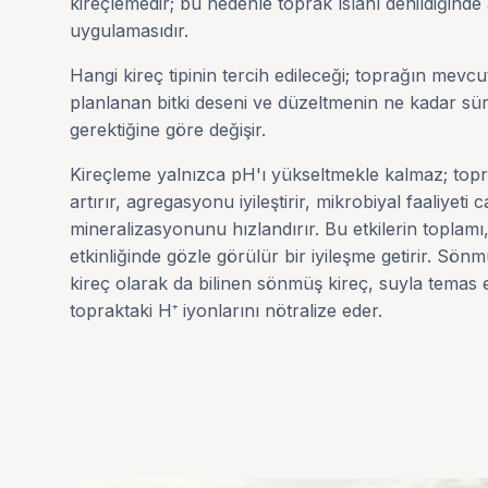
kireçlemedir; bu nedenle toprak ıslahı denildiğinde
uygulamasıdır.
Hangi kireç tipinin tercih edileceği; toprağın mevc
planlanan bitki deseni ve düzeltmenin ne kadar s
gerektiğine göre değişir.
Kireçleme yalnızca pH'ı yükseltmekle kalmaz; topr
artırır, agregasyonu iyileştirir, mikrobiyal faaliyeti 
mineralizasyonunu hızlandırır. Bu etkilerin toplam
etkinliğinde gözle görülür bir iyileşme getirir. Sön
kireç olarak da bilinen sönmüş kireç, suyla temas 
topraktaki H⁺ iyonlarını nötralize eder.