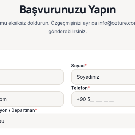
Başvurunuzu Yapın
rmu eksiksiz doldurun. Özgeçmişinizi ayrıca info@ozture.co
gönderebilirsiniz.
Soyad
*
Telefon
*
syon / Departman
*