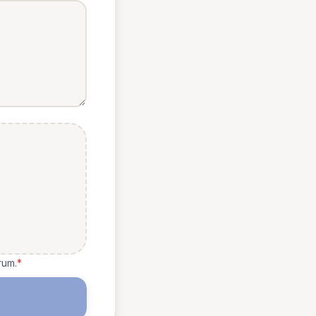
rum.
*