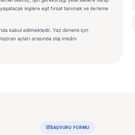
el ilkemiz, işin gerektirdiği yeterliliklere sahip
aşatacak kişilere eşit fırsat tanımak ve ilerleme
ında kabul edilmektedir. Yaz dönemi için
Haziran ayları arasında staj imkânı
edit_square
BAŞVURU FORMU