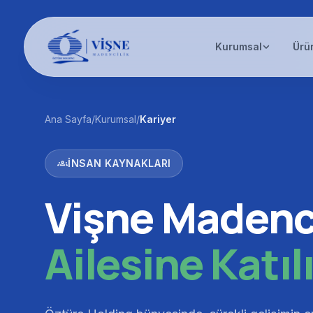
Kurumsal
Ürü
Ana Sayfa
/
Kurumsal
/
Kariyer
groups
İNSAN KAYNAKLARI
Vişne Madenci
Ailesine Katıl