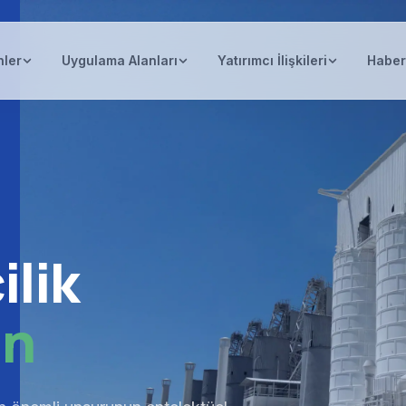
nler
Uygulama Alanları
Yatırımcı İlişkileri
Haber
lik
ın