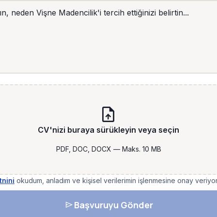
upload_file
CV'nizi buraya sürükleyin veya seçin
PDF, DOC, DOCX — Maks. 10 MB
tnini
okudum, anladım ve kişisel verilerimin işlenmesine onay veriyo
send
Başvuruyu Gönder