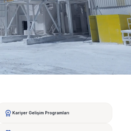
workspace_premium
Kariyer Gelişim Programları