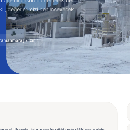
en önemli unsurunun entelektüel
kli, değerlerimizi benimseyecek
ramanmaraş / İzmir