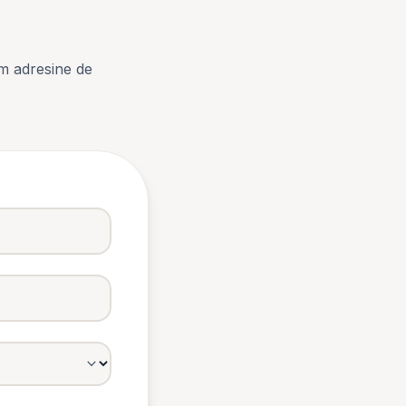
m adresine de
expand_more