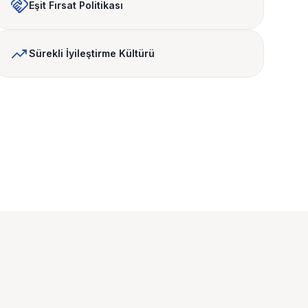
handshake
Eşit Fırsat Politikası
trending_up
Sürekli İyileştirme Kültürü