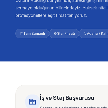
Öztüre Holding bünyesinde, sürekli gelişimin 
sermaye olduğunun bilincindeyiz. Yüksek niteli
profesyonellere eşit fırsat tanıyoruz.
work
school
location_on
Tam Zamanlı
Staj Fırsatı
Adana / Kah
İş ve Staj Başvurusu
corporate_fare