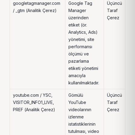
googletagmanager.com
Google Tag
Üçüncü
Ot
/ _gtm (Analitik Çerez)
Manager
Taraf
sür
üzerinden
Çerez
sak
etiket (ör.
Analytics, Ads)
yönetimi, site
performansı
ölçümü ve
pazarlama
etiketi yönetimi
amacıyla
kullanılmaktadır.
youtube.com / YSC,
Gömülü
Üçüncü
6 A
VISITOR_INFO1_LIVE,
YouTube
Taraf
PREF (Analitik Çerez)
videolarının
Çerez
izlenme
istatistiklerinin
tutulması, video