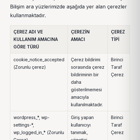
Bilişim ara yüzlerimizde aşağıda yer alan çerezler
kullanmaktadır.
ÇEREZ ADI VE
ÇEREZİN
ÇEREZ
ÇE
KULLANIM AMACINA
AMACI
TİPİ
SA
GÖRE TÜRÜ
SÜ
cookie_notice_accepted
Çerez bildirimi
Birinci
Ot
(Zorunlu çerez)
sorasında çerez
Taraf
sür
bildiriminin bir
Çerez
ve
daha
son
gösterilmemesi
1 yı
amacıyla
sür
kullanılmaktadır.
sak
wordpress_*, wp-
Giriş yapan
Birinci
Ot
settings-*,
kullanıcıyı
Taraf
sür
wp_logged_in_* (Zorunlu
tanımak,
Çerez
ve
Çerez)
yönetici
son