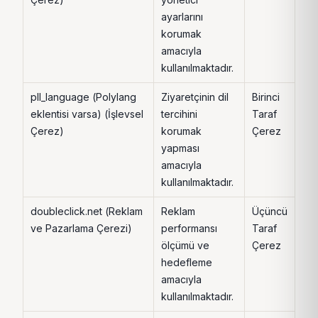
ayarlarını
1 yı
korumak
sür
amacıyla
sak
kullanılmaktadır.
pll_language (Polylang
Ziyaretçinin dil
Birinci
1 Yı
eklentisi varsa) (İşlevsel
tercihini
Taraf
Çerez)
korumak
Çerez
yapması
amacıyla
kullanılmaktadır.
doubleclick.net (Reklam
Reklam
Üçüncü
1 Yı
ve Pazarlama Çerezi)
performansı
Taraf
ölçümü ve
Çerez
hedefleme
amacıyla
kullanılmaktadır.