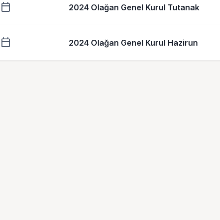
calendar_today
2024 Olağan Genel Kurul Tutanak
calendar_today
2024 Olağan Genel Kurul Hazirun