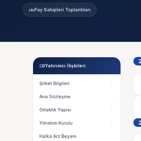
groups
Pay Sahipleri Toplantıları
menu_book
Yatırımcı İlişkileri
Şirket Bilgileri
chevron_right
Ana Sözleşme
chevron_right
Ortaklık Yapısı
chevron_right
Yönetim Kurulu
chevron_right
Halka Arz Beyanı
chevron_right