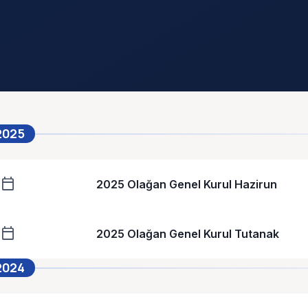
2025
calendar_today
2025 Olağan Genel Kurul Hazirun
calendar_today
2025 Olağan Genel Kurul Tutanak
2024