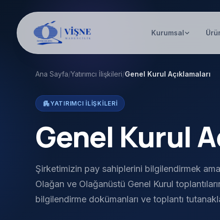
Kurumsal
Ürü
Ana Sayfa
/
Yatırımcı İlişkileri
/
Genel Kurul Açıklamaları
apartment
YATIRIMCI İLIŞKILERI
Genel Kurul A
Şirketimizin pay sahiplerini bilgilendirmek ama
Olağan ve Olağanüstü Genel Kurul toplantılarına
bilgilendirme dokümanları ve toplantı tutanakla