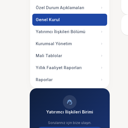
Özel Durum Açıklamaları
chevron_right
Genel Kurul
Yatırımcı İlişkileri Bölümü
chevron_right
Kurumsal Yönetim
chevron_right
Mali Tablolar
chevron_right
Yıllık Faaliyet Raporları
chevron_right
Raporlar
chevron_right
support_agent
Yatırımcı İlişkileri Birimi
Sorularınız için bize ulaşın.