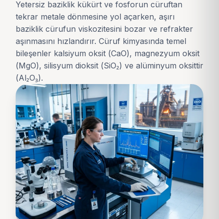
Yetersiz baziklik kükürt ve fosforun cüruftan
tekrar metale dönmesine yol açarken, aşırı
baziklik cürufun viskozitesini bozar ve refrakter
aşınmasını hızlandırır. Cüruf kimyasında temel
bileşenler kalsiyum oksit (CaO), magnezyum oksit
(MgO), silisyum dioksit (SiO₂) ve alüminyum oksittir
(Al₂O₃).