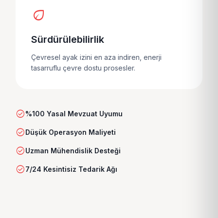
eco
Sürdürülebilirlik
Çevresel ayak izini en aza indiren, enerji
tasarruflu çevre dostu prosesler.
check_circle
%100 Yasal Mevzuat Uyumu
check_circle
Düşük Operasyon Maliyeti
check_circle
Uzman Mühendislik Desteği
check_circle
7/24 Kesintisiz Tedarik Ağı