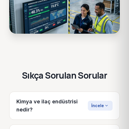
Sıkça Sorulan Sorular
Kimya ve ilaç endüstrisi
expand_more
İncele
nedir?
Organik ve inorganik hammaddelerin