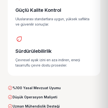
Güçlü Kalite Kontrol
Uluslararası standartlara uygun, yüksek saflıkta
ve güvenilir sonuçlar.
eco
Sürdürülebilirlik
Çevresel ayak izini en aza indiren, enerji
tasarruflu çevre dostu prosesler.
check_circle
%100 Yasal Mevzuat Uyumu
check_circle
Düşük Operasyon Maliyeti
check_circle
Uzman Mühendislik Desteği