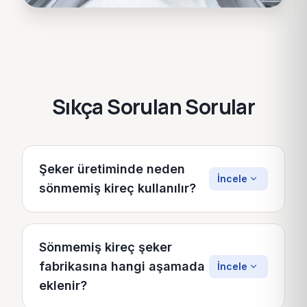
Sıkça Sorulan Sorular
Şeker üretiminde neden
expand_more
İncele
sönmemiş kireç kullanılır?
Sönmemiş kireç (CaO), ham pancar
şerbetindeki protein, amino asit, organik asit
Sönmemiş kireç şeker
ve renk maddeleri gibi non-sukroz
fabrikasına hangi aşamada
expand_more
İncele
safsızlıkları çöktürmek için kullanılır. Kireç
eklenir?
ve ardından uygulanan CO₂ gazı,