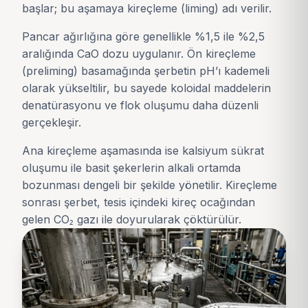
başlar; bu aşamaya kireçleme (liming) adı verilir.
Pancar ağırlığına göre genellikle %1,5 ile %2,5
aralığında CaO dozu uygulanır. Ön kireçleme
(preliming) basamağında şerbetin pH’ı kademeli
olarak yükseltilir, bu sayede koloidal maddelerin
denatürasyonu ve flok oluşumu daha düzenli
gerçekleşir.
Ana kireçleme aşamasında ise kalsiyum sükrat
oluşumu ile basit şekerlerin alkali ortamda
bozunması dengeli bir şekilde yönetilir. Kireçleme
sonrası şerbet, tesis içindeki kireç ocağından
gelen CO₂ gazı ile doyurularak çöktürülür.