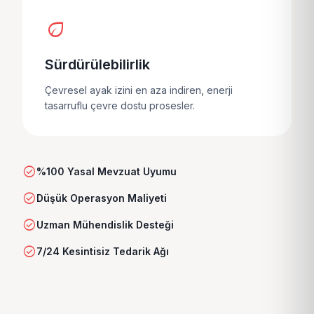
eco
Sürdürülebilirlik
Çevresel ayak izini en aza indiren, enerji
tasarruflu çevre dostu prosesler.
check_circle
%100 Yasal Mevzuat Uyumu
check_circle
Düşük Operasyon Maliyeti
check_circle
Uzman Mühendislik Desteği
check_circle
7/24 Kesintisiz Tedarik Ağı