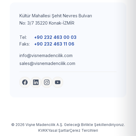
Kültür Mahallesi Şehit Nevres Bulvarı
No: 3/7 35220 Konak-İZMİR
Tel:
+90 232 463 00 03
Faks:
+90 232 463 11 06
info@visnemadencilik.com
sales@visnemadencilik.com
© 2026 Vişne Madencilik A.Ş. Geleceği Birlikte Şekillendiriyoruz.
KVKK
Yasal Şartlar
Çerez Tercihleri