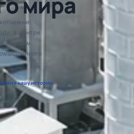
го мира
скопаемые:
ду, в центре
имся вашим
ромышленного
ушайте нашу историю