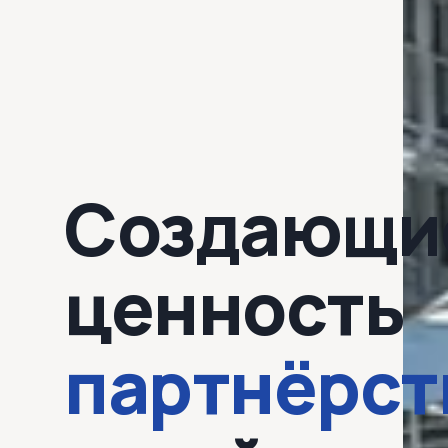
Создающи
ценность
партнёрст