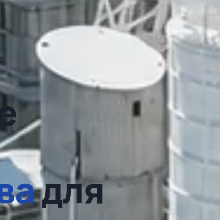
е
ва
для