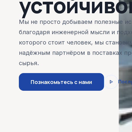
устойчиво
Мы не просто добываем полезные и
благодаря инженерной мысли и подхо
которого стоит человек, мы станов
надёжным партнёром в поставках п
сырья.
play_arrow
Познакомьтесь с нами
Посл