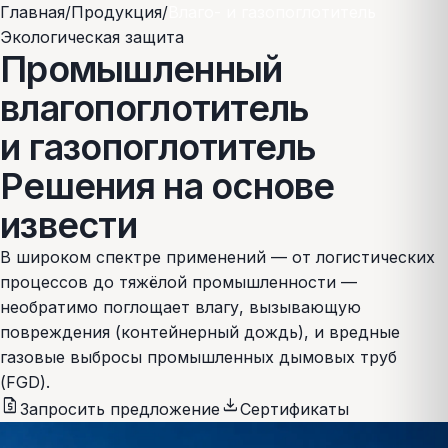
Главная
/
Продукция
/
Влаго- и газопоглотитель
Экологическая защита
Промышленный
влагопоглотитель
и газопоглотитель
Решения на основе
извести
В широком спектре применений — от логистических
процессов до тяжёлой промышленности —
необратимо поглощает влагу, вызывающую
повреждения (контейнерный дождь), и вредные
газовые выбросы промышленных дымовых труб
(FGD).
request_quote
download
Запросить предложение
Сертификаты