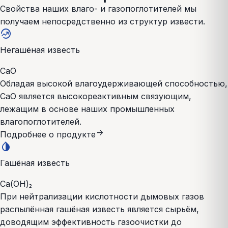
Свойства наших влаго- и газопоглотителей мы
получаем непосредственно из структур извести.
whatshot
Негашёная известь
CaO
Обладая высокой влагоудерживающей способностью,
CaO является высокореактивным связующим,
лежащим в основе наших промышленных
влагопоглотителей.
arrow_forward
Подробнее о продукте
invert_colors
Гашёная известь
Ca(OH)₂
При нейтрализации кислотности дымовых газов
распылённая гашёная известь является сырьём,
доводящим эффективность газоочистки до