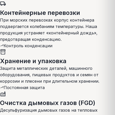
local_shipping
Контейнерные перевозки
При морских перевозках корпус контейнера
подвергается колебаниям температуры. Наша
продукция устраняет «контейнерный дождь»,
предотвращая конденсацию.
Контроль конденсации
trending_up
inventory_2
Хранение и упаковка
Защита металлических деталей, машинного
оборудования, пищевых продуктов и семян от
коррозии и плесени при длительном хранении.
Постоянная защита
trending_up
factory
Очистка дымовых газов (FGD)
Десульфуризация дымовых газов на тепловых