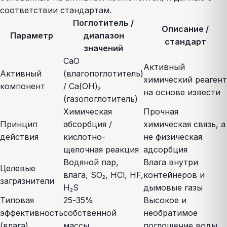
соответствии стандартам.
Поглотитель /
Описание /
Параметр
диапазон
стандарт
значений
CaO
Активный
Активный
(влагопоглотитель)
химический реагент
компонент
/ Ca(OH)₂
на основе извести
(газопоглотитель)
Химическая
Прочная
Принцип
абсорбция /
химическая связь, а
действия
кислотно-
не физическая
щелочная реакция
адсорбция
Водяной пар,
Влага внутри
Целевые
влага, SO₂, HCl, HF,
контейнеров и
загрязнители
H₂S
дымовые газы
Типовая
25-35%
Высокое и
эффективность
собственной
необратимое
(влага)
массы
поглощение воды