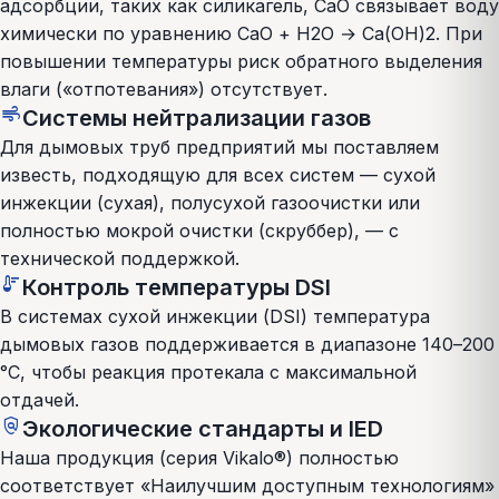
адсорбции, таких как силикагель, CaO связывает воду
химически по уравнению CaO + H2O → Ca(OH)2. При
повышении температуры риск обратного выделения
влаги («отпотевания») отсутствует.
air
Системы нейтрализации газов
Для дымовых труб предприятий мы поставляем
известь, подходящую для всех систем — сухой
инжекции (сухая), полусухой газоочистки или
полностью мокрой очистки (скруббер), — с
технической поддержкой.
thermostat
Контроль температуры DSI
В системах сухой инжекции (DSI) температура
дымовых газов поддерживается в диапазоне 140–200
°C, чтобы реакция протекала с максимальной
отдачей.
policy
Экологические стандарты и IED
Наша продукция (серия Vikalo®) полностью
соответствует «Наилучшим доступным технологиям»