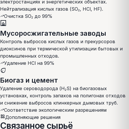
электростанциях и энергетических объектах.
Нейтрализация кислых газов (SO₂, HCl, HF).
Очистка SO₂ до 99%
trending_up
fireplace
Мусоросжигательные заводы
Контроль выбросов кислых газов и прекурсоров
диоксинов при термической утилизации бытовых и
промышленных отходов.
Удаление HCl на 99%
trending_up
eco
Биогаз и цемент
Удаление сероводорода (H₂S) на биогазовых
установках, контроль запахов на полигонах отходов
и снижение выбросов клинкерных дымовых труб.
Соответствие экологическим разрешениям
trending_up
widgets
Дополняющие решения
Связанное сырьё