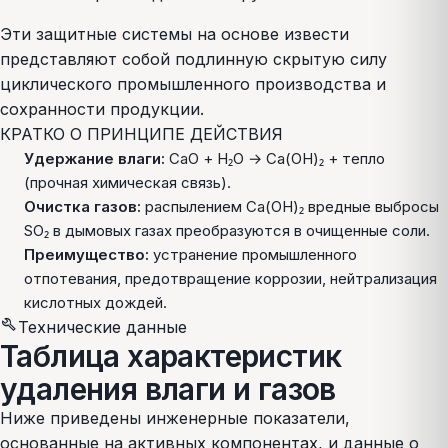
Эти защитные системы на основе извести
представляют собой подлинную скрытую силу
циклического промышленного производства и
сохранности продукции.
КРАТКО О ПРИНЦИПЕ ДЕЙСТВИЯ
Удержание влаги:
CaO + H₂O → Ca(OH)₂ + тепло
(прочная химическая связь).
Очистка газов:
распылением Ca(OH)₂ вредные выбросы
SO₂ в дымовых газах преобразуются в очищенные соли.
Преимущество:
устранение промышленного
отпотевания, предотвращение коррозии, нейтрализация
кислотных дождей.
build
Технические данные
Таблица характеристик
удаления влаги и газов
Ниже приведены инженерные показатели,
основанные на активных компонентах, и данные о