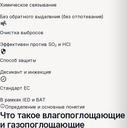
Химическое связывание
Без обратного выделения (без отпотевания)
air
Очистка выбросов
Эффективен против SO₂ и HCl
security
Способ защиты
Десикант и инжекция
verified
Стандарт ЕС
В рамках IED и BAT
info
Определение и основные понятия
Что такое влагопоглощающие
и газопоглощающие