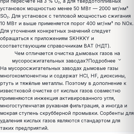
при пересчёте на 3 % O₂, а для твердотопливных
установок мощностью менее 50 МВт — 2000 мг/нм³
SO₂. Для установок с тепловой мощностью сжигания
10 МВт и выше применяется порог 400 мг/нм³ по NOx.
Для уточнения конкретных значений следует
обращаться к приложениям SKHKKY и
соответствующим справочникам BAT (НДТ).
Чем отличается очистка дымовых газов на
expand_more
мусоросжигательных заводах?
Подробнее
На мусоросжигательных заводах дымовые газы
многокомпонентны и содержат HCl, HF, диоксины,
ртуть и тяжёлые металлы. Поэтому в дополнение к
известковой очистке от кислых газов совместно
применяются инжекция активированного угля,
многоступенчатая рукавная фильтрация, а иногда и
мокрая ступень скрубберной промывки. Сорбенты для
удаления кислых газов являются стандартом для
таких предприятий.