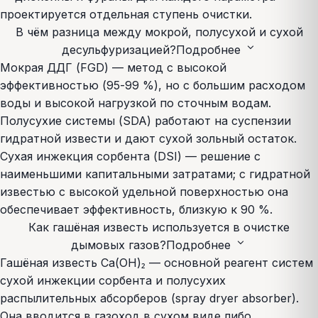
проектируется отдельная ступень очистки.
В чём разница между мокрой, полусухой и сухой
expand_more
десульфуризацией?
Подробнее
Мокрая ДДГ (FGD) — метод с высокой
эффективностью (95-99 %), но с большим расходом
воды и высокой нагрузкой по сточным водам.
Полусухие системы (SDA) работают на суспензии
гидратной извести и дают сухой зольный остаток.
Сухая инжекция сорбента (DSI) — решение с
наименьшими капитальными затратами; с гидратной
известью с высокой удельной поверхностью она
обеспечивает эффективность, близкую к 90 %.
Как гашёная известь используется в очистке
expand_more
дымовых газов?
Подробнее
Гашёная известь Ca(OH)₂ — основной реагент систем
сухой инжекции сорбента и полусухих
распылительных абсорберов (spray dryer absorber).
Она вводится в газоход в сухом виде либо