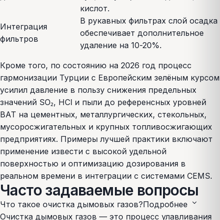
кислот.
В рукавных фильтрах слой осадка
Интеграция
обеспечивает дополнительное
фильтров
удаление на 10-20%.
Кроме того, по состоянию на 2026 год процесс
гармонизации Турции с Европейским зелёным курсом
усилил давление в пользу снижения предельных
значений SO₂, HCl и пыли до референсных уровней
BAT на цементных, металлургических, стекольных,
мусоросжигательных и крупных топливосжигающих
предприятиях. Примеры лучшей практики включают
применение извести с высокой удельной
поверхностью и оптимизацию дозирования в
реальном времени в интеграции с системами CEMS.
Часто задаваемые вопросы
expand_more
Что такое очистка дымовых газов?
Подробнее
Очистка дымовых газов — это процесс улавливания