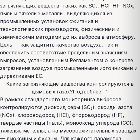
загрязняющих веществ, таких как SO₂, HCl, HF, NOx,
пыль и тяжёлые металлы, выделяющихся из
промышленных установок сжигания и
технологических производств, физическими и
химическими методами до их выброса в атмосферу.
Цель — как защитить качество воздуха, так и
обеспечить соответствие предельным значениям
выбросов, установленным Регламентом о контроле
загрязнения воздуха промышленными источниками и
директивами ЕС.
Какие загрязняющие вещества контролируются в
expand_more
дымовых газах?
Подробнее
В рамках стандартного мониторинга выбросов
контролируются диоксид серы (SO₂), оксиды азота
(NOx), хлороводород (HCl), фтороводород (HF),
твёрдые частицы (пыль), монооксид углерода (CO),
тяжёлые металлы, а на мусоросжигательных заводах
— диоксины и фураны. Для каждого параметра