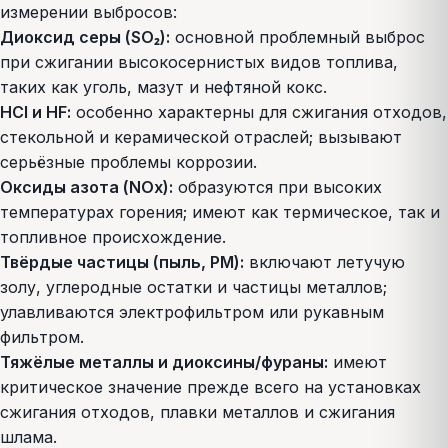
измерении выбросов:
Диоксид серы (SO₂):
основной проблемный выброс
при сжигании высокосернистых видов топлива,
таких как уголь, мазут и нефтяной кокс.
HCl и HF:
особенно характерны для сжигания отходов,
стекольной и керамической отраслей; вызывают
серьёзные проблемы коррозии.
Оксиды азота (NOx):
образуются при высоких
температурах горения; имеют как термическое, так и
топливное происхождение.
Твёрдые частицы (пыль, PM):
включают летучую
золу, углеродные остатки и частицы металлов;
улавливаются электрофильтром или рукавным
фильтром.
Тяжёлые металлы и диоксины/фураны:
имеют
критическое значение прежде всего на установках
сжигания отходов, плавки металлов и сжигания
шлама.