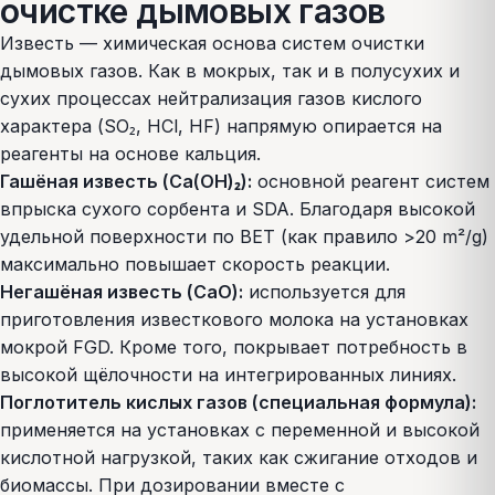
очистке дымовых газов
Известь — химическая основа систем очистки
дымовых газов. Как в мокрых, так и в полусухих и
сухих процессах нейтрализация газов кислого
характера (SO₂, HCl, HF) напрямую опирается на
реагенты на основе кальция.
Гашёная известь (Ca(OH)₂):
основной реагент систем
впрыска сухого сорбента и SDA. Благодаря высокой
удельной поверхности по BET (как правило >20 m²/g)
максимально повышает скорость реакции.
Негашёная известь (CaO):
используется для
приготовления известкового молока на установках
мокрой FGD. Кроме того, покрывает потребность в
высокой щёлочности на интегрированных линиях.
Поглотитель кислых газов (специальная формула):
применяется на установках с переменной и высокой
кислотной нагрузкой, таких как сжигание отходов и
биомассы. При дозировании вместе с