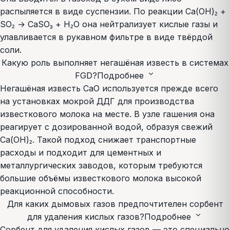
распыляется в виде суспензии. По реакции Ca(OH)₂ +
SO₂ → CaSO₃ + H₂O она нейтрализует кислые газы и
улавливается в рукавном фильтре в виде твёрдой
соли.
Какую роль выполняет негашёная известь в системах
expand_more
FGD?
Подробнее
Негашёная известь CaO используется прежде всего
на установках мокрой ДДГ для производства
известкового молока на месте. В узле гашения она
реагирует с дозированной водой, образуя свежий
Ca(OH)₂. Такой подход снижает транспортные
расходы и подходит для цементных и
металлургических заводов, которым требуются
большие объёмы известкового молока высокой
реакционной способности.
Для каких дымовых газов предпочтителен сорбент
expand_more
для удаления кислых газов?
Подробнее
Сорбент для удаления кислых газов — это специально