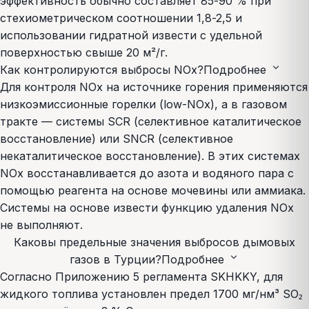
эффективность обычно составляет 85-90 % при
стехиометрическом соотношении 1,8-2,5 и
использовании гидратной извести с удельной
поверхностью свыше 20 м²/г.
expand_more
Как контролируются выбросы NOx?
Подробнее
Для контроля NOx на источнике горения применяются
низкоэмиссионные горелки (low-NOx), а в газовом
тракте — системы SCR (селективное каталитическое
восстановление) или SNCR (селективное
некаталитическое восстановление). В этих системах
NOx восстанавливается до азота и водяного пара с
помощью реагента на основе мочевины или аммиака.
Системы на основе извести функцию удаления NOx
не выполняют.
Каковы предельные значения выбросов дымовых
expand_more
газов в Турции?
Подробнее
Согласно Приложению 5 регламента SKHKKY, для
жидкого топлива установлен предел 1700 мг/нм³ SO₂