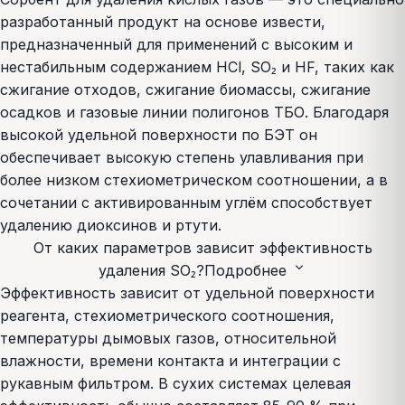
разработанный продукт на основе извести,
предназначенный для применений с высоким и
нестабильным содержанием HCl, SO₂ и HF, таких как
сжигание отходов, сжигание биомассы, сжигание
осадков и газовые линии полигонов ТБО. Благодаря
высокой удельной поверхности по БЭТ он
обеспечивает высокую степень улавливания при
более низком стехиометрическом соотношении, а в
сочетании с активированным углём способствует
удалению диоксинов и ртути.
От каких параметров зависит эффективность
expand_more
удаления SO₂?
Подробнее
Эффективность зависит от удельной поверхности
реагента, стехиометрического соотношения,
температуры дымовых газов, относительной
влажности, времени контакта и интеграции с
рукавным фильтром. В сухих системах целевая