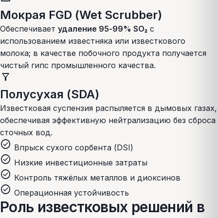
Мокрая FGD (Wet Scrubber)
Обеспечивает
удаление 95-99% SO₂
с
использованием известняка или известкового
молока; в качестве побочного продукта получается
чистый гипс промышленного качества.
filter_alt
Полусухая (SDA)
Известковая суспензия распыляется в дымовых газах,
обеспечивая эффективную нейтрализацию без сброса
сточных вод.
check_circle
Впрыск сухого сорбента (DSI)
check_circle
Низкие инвестиционные затраты
check_circle
Контроль тяжёлых металлов и диоксинов
check_circle
Операционная устойчивость
Роль известковых решений в