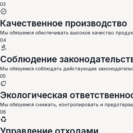
03
verified
Качественное производство
Мы обязуемся обеспечивать высокое качество продукц
04
gavel
Соблюдение законодательст
Мы обязуемся соблюдать действующее законодательс
05
eco
Экологическая ответственно
Мы обязуемся снижать, контролировать и предотвра
06
recycling
Управление отходами