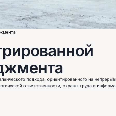
джмента
грированной
джмента
равленческого подхода, ориентированного на непрер
огической ответственности, охраны труда и информа