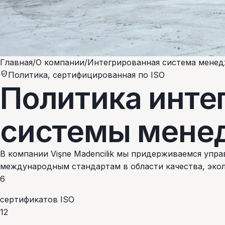
Главная
/
О компании
/
Интегрированная система мене
verified_user
Политика, сертифицированная по ISO
Политика инте
системы мене
В компании Vişne Madencilik мы придерживаемся уп
международным стандартам в области качества, экол
6
сертификатов ISO
12