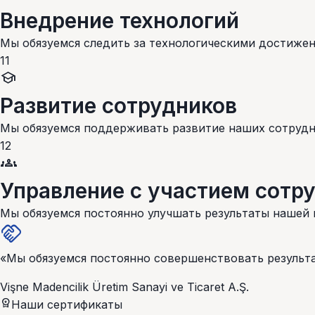
Внедрение технологий
Мы обязуемся следить за технологическими достиже
11
school
Развитие сотрудников
Мы обязуемся поддерживать развитие наших сотрудн
12
groups
Управление с участием сотр
Мы обязуемся постоянно улучшать результаты нашей
handshake
«Мы обязуемся постоянно совершенствовать результ
Vişne Madencilik Üretim Sanayi ve Ticaret A.Ş.
workspace_premium
Наши сертификаты