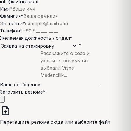
info@ozture.com.
Имя
*
Фамилия
*
Эл. почта
*
Телефон
*
Желаемая должность / отдел
*
expand_more
Ваше сообщение
Загрузить резюме
*
upload_file
Перетащите резюме сюда или выберите файл