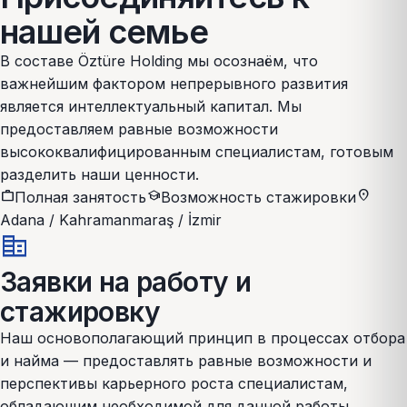
нашей семье
В составе Öztüre Holding мы осознаём, что
важнейшим фактором непрерывного развития
является интеллектуальный капитал. Мы
предоставляем равные возможности
высококвалифицированным специалистам, готовым
разделить наши ценности.
work
school
location_on
Полная занятость
Возможность стажировки
Adana / Kahramanmaraş / İzmir
corporate_fare
Заявки на работу и
стажировку
Наш основополагающий принцип в процессах отбора
и найма — предоставлять равные возможности и
перспективы карьерного роста специалистам,
обладающим необходимой для данной работы