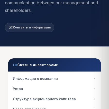
communication between our management and
shareholders.
contact_mail
Контакты и информация
menu_book
Связи с инвесторами
Информация о компании
chevron_right
Устав
chevron_right
Структура акционерного капитала
chevron_right