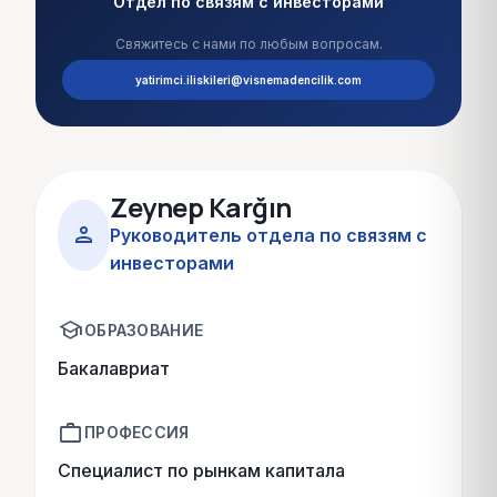
Отдел по связям с инвесторами
Свяжитесь с нами по любым вопросам.
yatirimci.iliskileri@visnemadencilik.com
Zeynep Karğın
person
Руководитель отдела по связям с
инвесторами
school
ОБРАЗОВАНИЕ
Бакалавриат
work
ПРОФЕССИЯ
Специалист по рынкам капитала