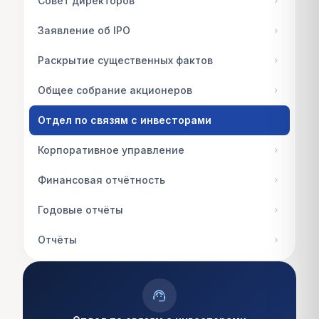
Совет директоров
chevron_right
Заявление об IPO
chevron_right
Раскрытие существенных фактов
chevron_right
Общее собрание акционеров
chevron_right
Отдел по связям с инвесторами
Корпоративное управление
chevron_right
Финансовая отчётность
chevron_right
Годовые отчёты
chevron_right
Отчёты
chevron_right
support_agent