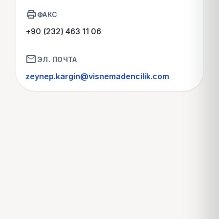
print
ФАКС
+90 (232) 463 11 06
mail
ЭЛ. ПОЧТА
zeynep.kargin@visnemadencilik.com