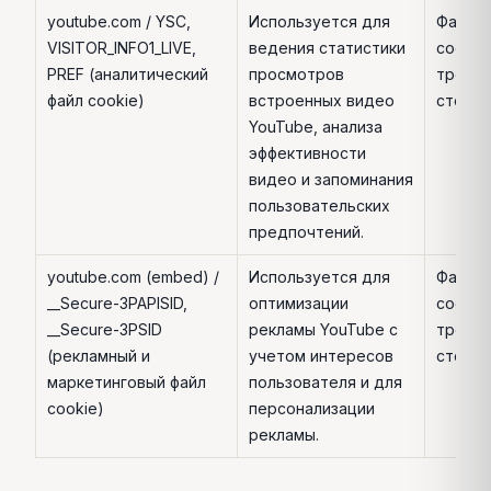
youtube.com / YSC,
Используется для
Файл
VISITOR_INFO1_LIVE,
ведения статистики
cookie
PREF (аналитический
просмотров
треть
файл cookie)
встроенных видео
сторо
YouTube, анализа
эффективности
видео и запоминания
пользовательских
предпочтений.
youtube.com (embed) /
Используется для
Файл
__Secure-3PAPISID,
оптимизации
cookie
__Secure-3PSID
рекламы YouTube с
треть
(рекламный и
учетом интересов
сторо
маркетинговый файл
пользователя и для
cookie)
персонализации
рекламы.