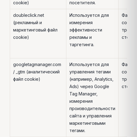
cookie)
посетителя.
doubleclick.net
Используется для
Файл
(рекламный и
измерения
cookie
маркетинговый файл
эффективности
треть
cookie)
рекламы и
сторо
таргетинга.
googletagmanager.com
Используется для
Файл
/ _gtm (аналитический
управления тегами
cookie
файл cookie)
(например, Analytics,
треть
Ads) через Google
сторо
Tag Manager,
измерения
производительности
сайта и управления
маркетинговыми
тегами.