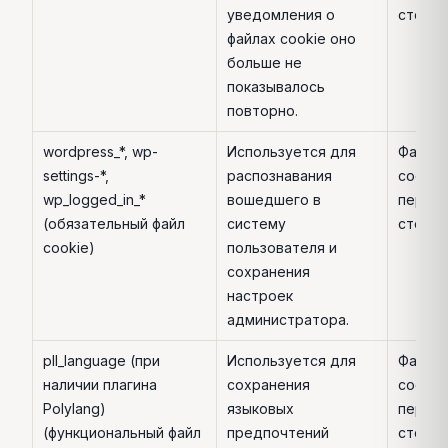
уведомления о
сторо
файлах cookie оно
больше не
показывалось
повторно.
wordpress_*, wp-
Используется для
Файл
settings-*,
распознавания
cookie
wp_logged_in_*
вошедшего в
перво
(обязательный файл
систему
сторо
cookie)
пользователя и
сохранения
настроек
администратора.
pll_language (при
Используется для
Файл
наличии плагина
сохранения
cookie
Polylang)
языковых
перво
(функциональный файл
предпочтений
сторо