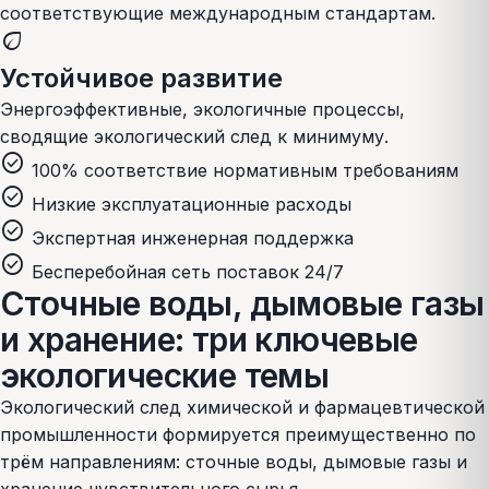
соответствующие международным стандартам.
eco
Устойчивое развитие
Энергоэффективные, экологичные процессы,
сводящие экологический след к минимуму.
check_circle
100% соответствие нормативным требованиям
check_circle
Низкие эксплуатационные расходы
check_circle
Экспертная инженерная поддержка
check_circle
Бесперебойная сеть поставок 24/7
Сточные воды, дымовые газы
и хранение: три ключевые
экологические темы
Экологический след химической и фармацевтической
промышленности формируется преимущественно по
трём направлениям: сточные воды, дымовые газы и