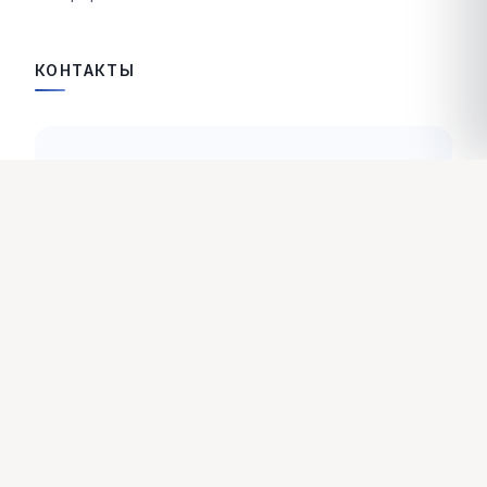
КОНТАКТЫ
Kültür Mahallesi Şehit Nevres Bulvarı
No: 3/7 35220 Konak-İZMİR
Тел.:
+90 232 463 00 03
Факс:
+90 232 463 11 06
info@visnemadencilik.com
sales@visnemadencilik.com