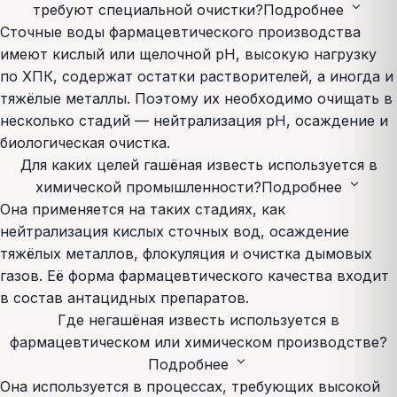
expand_more
требуют специальной очистки?
Подробнее
Сточные воды фармацевтического производства
имеют кислый или щелочной pH, высокую нагрузку
по ХПК, содержат остатки растворителей, а иногда и
тяжёлые металлы. Поэтому их необходимо очищать в
несколько стадий — нейтрализация pH, осаждение и
биологическая очистка.
Для каких целей гашёная известь используется в
expand_more
химической промышленности?
Подробнее
Она применяется на таких стадиях, как
нейтрализация кислых сточных вод, осаждение
тяжёлых металлов, флокуляция и очистка дымовых
газов. Её форма фармацевтического качества входит
в состав антацидных препаратов.
Где негашёная известь используется в
фармацевтическом или химическом производстве?
expand_more
Подробнее
Она используется в процессах, требующих высокой