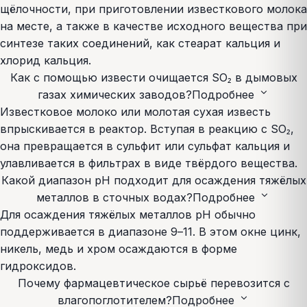
щёлочности, при приготовлении известкового молока
на месте, а также в качестве исходного вещества при
синтезе таких соединений, как стеарат кальция и
хлорид кальция.
Как с помощью извести очищается SO₂ в дымовых
expand_more
газах химических заводов?
Подробнее
Известковое молоко или молотая сухая известь
впрыскивается в реактор. Вступая в реакцию с SO₂,
она превращается в сульфит или сульфат кальция и
улавливается в фильтрах в виде твёрдого вещества.
Какой диапазон pH подходит для осаждения тяжёлых
expand_more
металлов в сточных водах?
Подробнее
Для осаждения тяжёлых металлов pH обычно
поддерживается в диапазоне 9–11. В этом окне цинк,
никель, медь и хром осаждаются в форме
гидроксидов.
Почему фармацевтическое сырьё перевозится с
expand_more
влагопоглотителем?
Подробнее