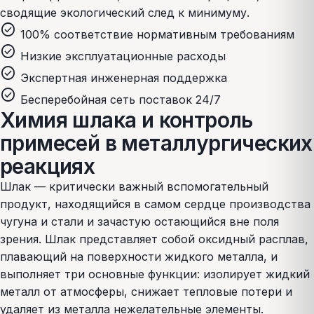
сводящие экологический след к минимуму.
check_circle
100% соответствие нормативным требованиям
check_circle
Низкие эксплуатационные расходы
check_circle
Экспертная инженерная поддержка
check_circle
Бесперебойная сеть поставок 24/7
Химия шлака и контроль
примесей в металлургических
реакциях
Шлак — критически важный вспомогательный
продукт, находящийся в самом сердце производства
чугуна и стали и зачастую остающийся вне поля
зрения. Шлак представляет собой оксидный расплав,
плавающий на поверхности жидкого металла, и
выполняет три основные функции: изолирует жидкий
металл от атмосферы, снижает тепловые потери и
удаляет из металла нежелательные элементы.