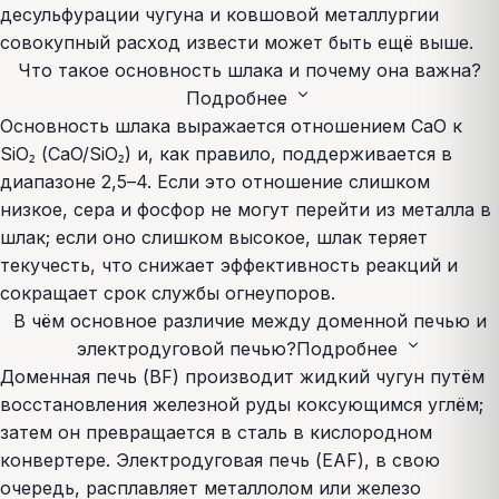
десульфурации чугуна и ковшовой металлургии
совокупный расход извести может быть ещё выше.
Что такое основность шлака и почему она важна?
expand_more
Подробнее
Основность шлака выражается отношением CaO к
SiO₂ (CaO/SiO₂) и, как правило, поддерживается в
диапазоне 2,5–4. Если это отношение слишком
низкое, сера и фосфор не могут перейти из металла в
шлак; если оно слишком высокое, шлак теряет
текучесть, что снижает эффективность реакций и
сокращает срок службы огнеупоров.
В чём основное различие между доменной печью и
expand_more
электродуговой печью?
Подробнее
Доменная печь (BF) производит жидкий чугун путём
восстановления железной руды коксующимся углём;
затем он превращается в сталь в кислородном
конвертере. Электродуговая печь (EAF), в свою
очередь, расплавляет металлолом или железо