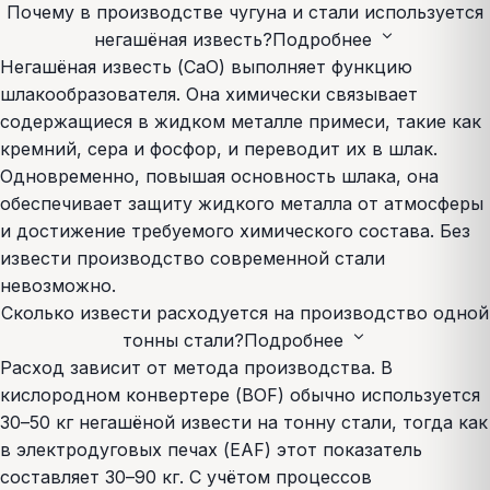
Почему в производстве чугуна и стали используется
expand_more
негашёная известь?
Подробнее
Негашёная известь (CaO) выполняет функцию
шлакообразователя. Она химически связывает
содержащиеся в жидком металле примеси, такие как
кремний, сера и фосфор, и переводит их в шлак.
Одновременно, повышая основность шлака, она
обеспечивает защиту жидкого металла от атмосферы
и достижение требуемого химического состава. Без
извести производство современной стали
невозможно.
Сколько извести расходуется на производство одной
expand_more
тонны стали?
Подробнее
Расход зависит от метода производства. В
кислородном конвертере (BOF) обычно используется
30–50 кг негашёной извести на тонну стали, тогда как
в электродуговых печах (EAF) этот показатель
составляет 30–90 кг. С учётом процессов