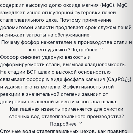
содержит высокую долю оксида магния (MgO). MgO
замедляет износ огнеупорной футеровки печей
сталеплавильного цеха. Поэтому применение
доломитовой извести продлевает срок службы печей
и снижает затраты на обслуживание.
Почему фосфор нежелателен в производстве стали и
expand_more
как его удаляют?
Подробнее
Фосфор снижает ударную вязкость и
деформируемость стали, вызывая хладноломкость.
На стадии BOF шлак с высокой основностью
связывает фосфор в виде фосфата кальция (Ca₃(PO₄)₂)
и удаляет его из металла. Эффективность этой
реакции в значительной степени зависит от
дозировки негашёной извести и состава шлака.
Как гашёная известь применяется для очистки
сточных вод сталеплавильного производства?
expand_more
Подробнее
Сточные воды сталеплавильных цехов, как правило,