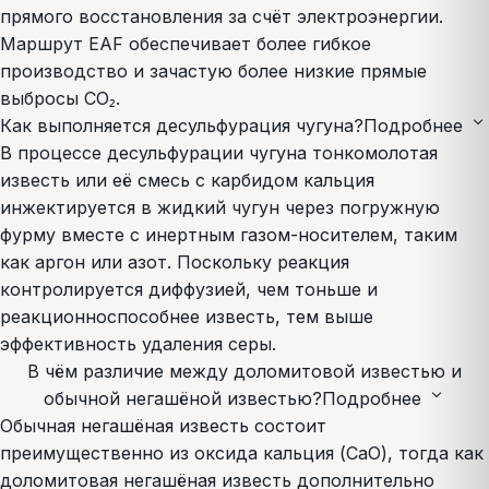
прямого восстановления за счёт электроэнергии.
Маршрут EAF обеспечивает более гибкое
производство и зачастую более низкие прямые
выбросы CO₂.
expand_more
Как выполняется десульфурация чугуна?
Подробнее
В процессе десульфурации чугуна тонкомолотая
известь или её смесь с карбидом кальция
инжектируется в жидкий чугун через погружную
фурму вместе с инертным газом-носителем, таким
как аргон или азот. Поскольку реакция
контролируется диффузией, чем тоньше и
реакционноспособнее известь, тем выше
эффективность удаления серы.
В чём различие между доломитовой известью и
expand_more
обычной негашёной известью?
Подробнее
Обычная негашёная известь состоит
преимущественно из оксида кальция (CaO), тогда как
доломитовая негашёная известь дополнительно