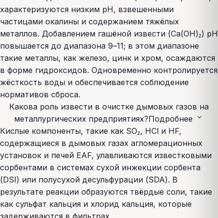
характеризуются низким pH, взвешенными
частицами окалины и содержанием тяжёлых
металлов. Добавлением гашёной извести (Ca(OH)₂) pH
повышается до диапазона 9–11; в этом диапазоне
такие металлы, как железо, цинк и хром, осаждаются
в форме гидроксидов. Одновременно контролируется
жёсткость воды и обеспечивается соблюдение
нормативов сброса.
Какова роль извести в очистке дымовых газов на
expand_more
металлургических предприятиях?
Подробнее
Кислые компоненты, такие как SO₂, HCl и HF,
содержащиеся в дымовых газах агломерационных
установок и печей EAF, улавливаются известковыми
сорбентами в системах сухой инжекции сорбента
(DSI) или полусухой десульфурации (SDA). В
результате реакции образуются твёрдые соли, такие
как сульфат кальция и хлорид кальция, которые
задерживаются в фильтрах.