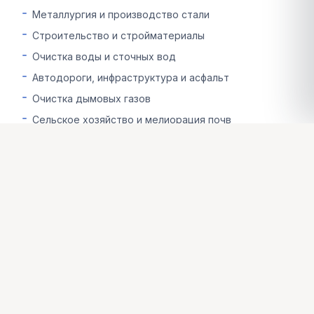
Металлургия и производство стали
Строительство и стройматериалы
Очистка воды и сточных вод
Автодороги, инфраструктура и асфальт
Очистка дымовых газов
Сельское хозяйство и мелиорация почв
Горное дело и обогащение руд
Стекольная и керамическая промышленность
Укрепление и стабилизация грунтов
Химическая и фармацевтическая промышленность
Целлюлозно-бумажная промышленность
Животноводство и дезинфекция
Пищевая и сахарная промышленность
Промышленный контроль влажности
Благоустройство и ландшафтные работы