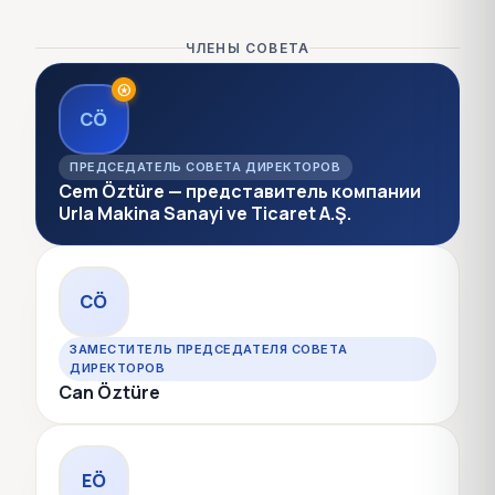
ЧЛЕНЫ СОВЕТА
stars
CÖ
ПРЕДСЕДАТЕЛЬ СОВЕТА ДИРЕКТОРОВ
Cem Öztüre — представитель компании
Urla Makina Sanayi ve Ticaret A.Ş.
CÖ
ЗАМЕСТИТЕЛЬ ПРЕДСЕДАТЕЛЯ СОВЕТА
ДИРЕКТОРОВ
Can Öztüre
EÖ