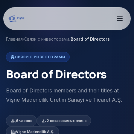
Главная
/
Связи с инвесторами
/
Board of Directors
apartment
СВЯЗИ С ИНВЕСТОРАМИ
Board of Directors
Board of Directors members and their titles at
Vişne Madencilik Üretim Sanayi ve Ticaret A.Ş.
group
how_to_reg
6 членов
2 независимых члена
corporate_fare
Vişne Madencilik A.Ş.