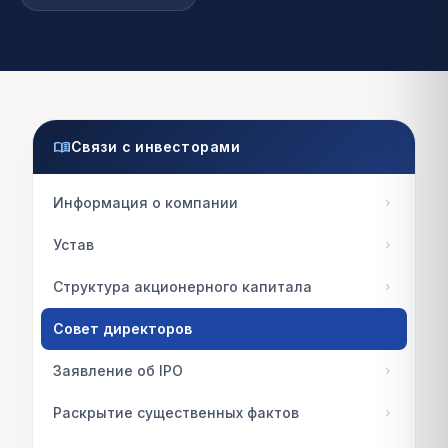
menu_book
Связи с инвесторами
Информация о компании
chevron_right
Устав
chevron_right
Структура акционерного капитала
chevron_right
Совет директоров
Заявление об IPO
chevron_right
Раскрытие существенных фактов
chevron_right