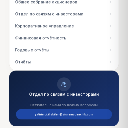
Общее собрание акционеров
chevron_right
Отдел по связям с инвесторами
chevron_right
Корпоративное управление
chevron_right
Финансовая отчётность
chevron_right
Годовые отчёты
chevron_right
Отчёты
chevron_right
support_agent
Отдел по связям с инвесторами
Свяжитесь с нами по любым вопросам.
yatirimci.iliskileri@visnemadencilik.com