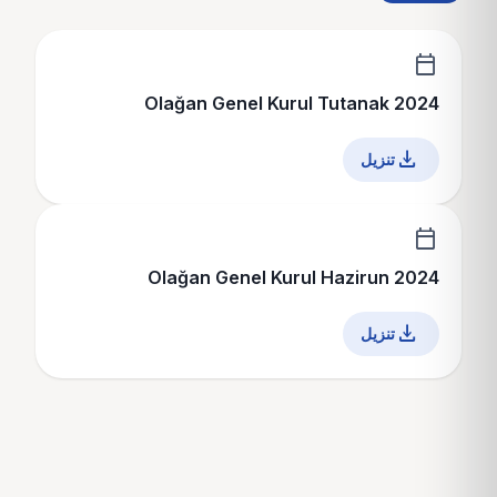
calendar_today
2024 Olağan Genel Kurul Tutanak
download
calendar_today
2024 Olağan Genel Kurul Hazirun
download