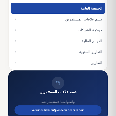
الجمعية العامة
قسم علاقات المستثمرين
chevron_right
حوكمة الشركات
chevron_right
القوائم المالية
chevron_right
التقارير السنوية
chevron_right
التقارير
chevron_right
support_agent
قسم علاقات المستثمرين
تواصلوا معنا لاستفساراتكم.
yatirimci.iliskileri@visnemadencilik.com