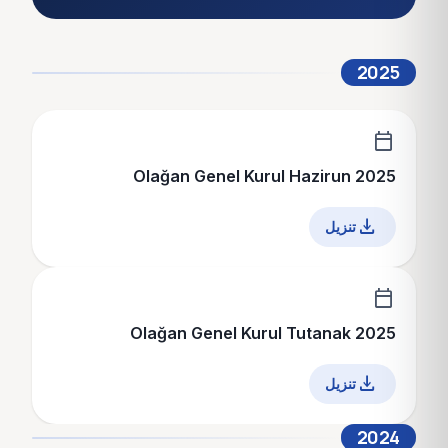
2025
calendar_today
2025 Olağan Genel Kurul Hazirun
download
calendar_today
2025 Olağan Genel Kurul Tutanak
download
2024