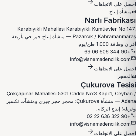
arrow_forward
احصل على الاتجاهات
منشأة إنتاج
factory
Narlı Fabrikası
Karabıyıklı Mahallesi Karabıyıklı Kümüevler No:147,
Pazarcık / Kahramanmaraş — منشأة إنتاج جير حي بأربعة
أفران وطاقة 1,000 طن/يوم.
call
+90 344 606 06 69
mail
info@visnemadencilik.com
arrow_forward
احصل على الاتجاهات
المحجر
factory
Çukurova Tesisi
Çokçapınar Mahallesi 5301 Cadde No:3 Kapı:1, Ceyhan /
Adana — منشأة Çukurova؛ محجر حجر جيري ومنشآت تكسير
وغربلة؛ إنتاج الركام.
call
+90 322 636 22 02
mail
info@visnemadencilik.com
arrow_forward
احصل على الاتجاهات