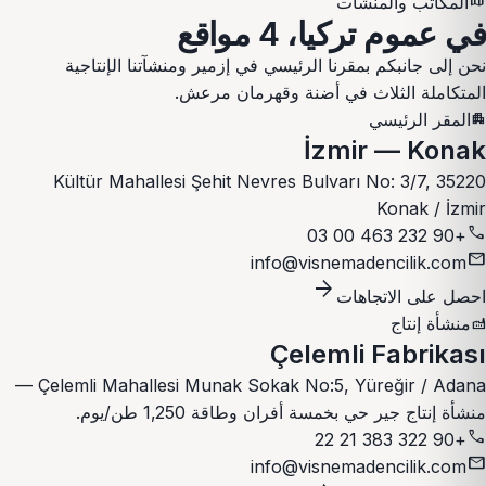
map
المكاتب والمنشآت
في عموم تركيا،
4 مواقع
نحن إلى جانبكم بمقرنا الرئيسي في إزمير ومنشآتنا الإنتاجية
المتكاملة الثلاث في أضنة وقهرمان مرعش.
المقر الرئيسي
apartment
İzmir — Konak
Kültür Mahallesi Şehit Nevres Bulvarı No: 3/7, 35220
Konak / İzmir
call
+90 232 463 00 03
mail
info@visnemadencilik.com
arrow_forward
احصل على الاتجاهات
منشأة إنتاج
factory
Çelemli Fabrikası
Çelemli Mahallesi Munak Sokak No:5, Yüreğir / Adana —
منشأة إنتاج جير حي بخمسة أفران وطاقة 1,250 طن/يوم.
call
+90 322 383 21 22
mail
info@visnemadencilik.com