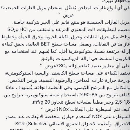
وبأحجام كبيرة.
في أي أنواع غازات المداخن يُفضَّل استخدام مزيل الغازات الحمضية؟
expand_more
عرض
مزيل الغازات الحمضية هو منتج قائم على الجير بتركيبة خاصة،
مصمم للتطبيقات ذات المحتوى المرتفع والمتقلب من HCl وSO₂
وHF، مثل حرق النفايات وحرق الكتلة الحيوية وحرق الحمأة وخطوط
غاز مدافن النفايات. وبفضل مساحة سطح BET العالية، يحقق كفاءة
إزالة مرتفعة بنسبة ستوكيومترية أقل، كما يُسهم عند استخدامه مع
الكربون المنشط في إزالة الديوكسينات والزئبق.
expand_more
على أي معايير تعتمد كفاءة إزالة SO₂؟
عرض
تعتمد الكفاءة على مساحة سطح الكاشف، والنسبة الستوكيومترية،
ودرجة حرارة غازات المداخن، والرطوبة النسبية، وزمن التلامس،
والتكامل مع المرشح الكيسي. وفي الأنظمة الجافة، تُستهدف عادةً
كفاءة تتراوح بين 85-90% باستخدام نسبة ستوكيومترية تتراوح بين
1,8-2,5 وجير مطفأ بمساحة سطح تتجاوز 20 m²/g.
expand_more
كيف تتم السيطرة على انبعاثات NOx؟
عرض
للسيطرة على NOx تُستخدم حوارق منخفضة الانبعاثات عند مصدر
الاحتراق، وأنظمة الاختزال الحفزي الانتقائي SCR (Selective