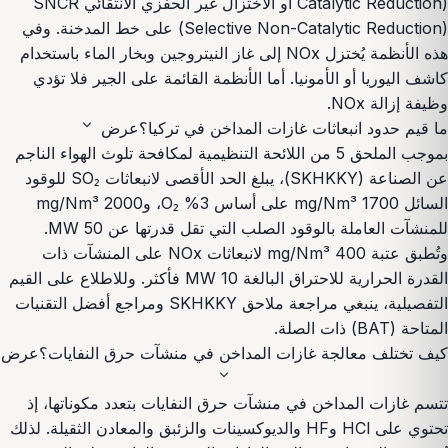
Catalytic Reduction) أو الاختزال غير الحفزي الانتقائي SNCR
(Selective Non-Catalytic Reduction) على خط المدخنة. وفي
هذه الأنظمة يُختزل NOx إلى غاز النيتروجين وبخار الماء باستخدام
كاشف اليوريا أو الأمونيا. أما الأنظمة القائمة على الجير فلا تؤدي
وظيفة إزالة NOx.
expand_more
ما قيم حدود انبعاثات غازات المداخن في تركيا؟
عرض
بموجب الملحق 5 من اللائحة التنظيمية لمكافحة تلوث الهواء الناجم
عن الصناعة (SKHKKY)، يبلغ الحد الأقصى لانبعاثات SO₂ للوقود
السائل 1700 mg/Nm³ على أساس 3% O₂، و2000 mg/Nm³
للمنشآت العاملة بالوقود الصلب التي تقل قدرتها عن 50 MW.
وتُطبق عتبة 400 mg/Nm³ لانبعاثات NOx على المنشآت ذات
القدرة الحرارية للاحتراق البالغة 10 MW فأكثر. وللاطلاع على القيم
التفصيلية، ينبغي مراجعة ملاحق SKHKKY ومراجع أفضل التقنيات
المتاحة (BAT) ذات الصلة.
كيف تختلف معالجة غازات المداخن في منشآت حرق النفايات؟
عرض
expand_more
تتسم غازات المداخن في منشآت حرق النفايات بتعدد مكوناتها، إذ
تحتوي على HCl وHF والديوكسينات والزئبق والمعادن الثقيلة. لذلك