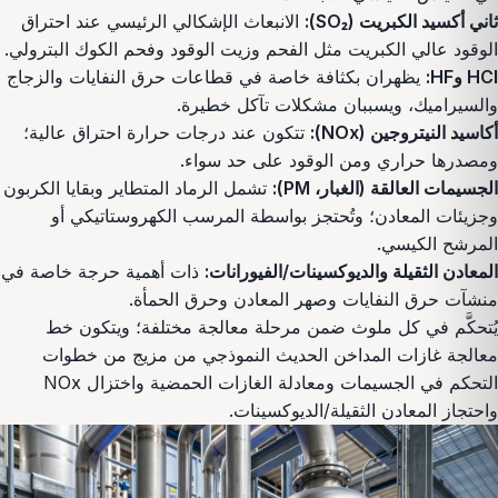
ثاني أكسيد الكبريت (SO₂):
الانبعاث الإشكالي الرئيسي عند احتراق
الوقود عالي الكبريت مثل الفحم وزيت الوقود وفحم الكوك البترولي.
HCl وHF:
يظهران بكثافة خاصة في قطاعات حرق النفايات والزجاج
والسيراميك، ويسببان مشكلات تآكل خطيرة.
أكاسيد النيتروجين (NOx):
تتكون عند درجات حرارة احتراق عالية؛
ومصدرها حراري ومن الوقود على حد سواء.
الجسيمات العالقة (الغبار، PM):
تشمل الرماد المتطاير وبقايا الكربون
وجزيئات المعادن؛ وتُحتجز بواسطة المرسب الكهروستاتيكي أو
المرشح الكيسي.
المعادن الثقيلة والديوكسينات/الفيورانات:
ذات أهمية حرجة خاصة في
منشآت حرق النفايات وصهر المعادن وحرق الحمأة.
يُتحكَّم في كل ملوث ضمن مرحلة معالجة مختلفة؛ ويتكون خط
معالجة غازات المداخن الحديث النموذجي من مزيج من خطوات
التحكم في الجسيمات ومعادلة الغازات الحمضية واختزال NOx
واحتجاز المعادن الثقيلة/الديوكسينات.