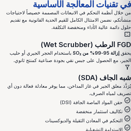
في تقنيات المعالجة الأساسية
من خلال أنظمة التحكم في الانبعاثات المصممة خصيصاً لاحتياجات
منشأتكم، نضمن الامتثال الكامل للقيم الحدية القانونية مع تقديم
حلول دائمة عالية الأداء ومنخفضة التكلفة.
settings_overscan
FGD الرطب (Wet Scrubber)
يحقق
إزالة 95-99% من SO₂
باستخدام الحجر الجيري أو حليب
الجير، مع الحصول على جبس نقي بجودة صناعية كمنتج ثانوي.
filter_alt
شبه الجاف (SDA)
يُرَذَّذ معلق الجير في غاز المداخن، مما يوفر معادلة فعالة دون أي
تصريف لمياه الصرف.
check_circle
حقن المواد الماصة الجافة (DSI)
check_circle
تكاليف استثمار منخفضة
check_circle
التحكم في المعادن الثقيلة والديوكسينات
check_circle
الاستدامة التشغيلية