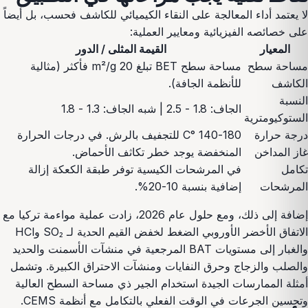
لا يعتمد أداء المعالجة على النقاء الكيميائي للكاشف فحسب، بل أيضاً
على خصائصه الفيزيائية ومعايير العملية:
المعيار
القيمة المثلى / الدور
مساحة سطح
مساحة سطح BET تبلغ 20 m²/g فأكثر (مثالية
الكاشف
للأنظمة الجافة).
النسبة
الجاف: 1.8 - 2.5 | شبه الجاف: 1.3 - 1.8
الستوكيومترية
درجة حرارة
140-180 °C للتجفيف بالرش. في درجات الحرارة
غاز المداخن
المنخفضة يوجد خطر تكاثف الأحماض.
تكامل
في المرشحات الكيسية توفر طبقة الكعكة إزالة
المرشحات
إضافية بنسبة 10-20%.
إضافة إلى ذلك، ومع حلول عام 2026، زادت عملية مواءمة تركيا مع
الاتفاق الأخضر الأوروبي الضغط لخفض القيم الحدية لـ SO₂ وHCl
والغبار إلى مستويات BAT المرجعية في منشآت الأسمنت والحديد
والصلب والزجاج وحرق النفايات ومنشآت الاحتراق الكبيرة. وتشمل
أمثلة الممارسات الجيدة استخدام الجير ذي مساحة السطح العالية
وتحسين الجرعات في الوقت الفعلي بالتكامل مع أنظمة CEMS.