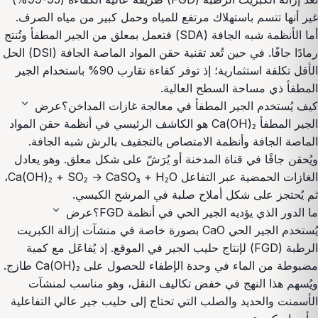
غير أنها تتسم باستهلاك مرتفع للمياه وحمل كبير من مياه الصرف.
أما الأنظمة شبه الجافة (SDA) فتعمل بمعلق من الجير المطفأ وتُنتج
رمادًا جافًا. في حين تُعد تقنية حقن المواد الماصة الجافة (DSI) الحل
الأقل تكلفة استثمارية؛ إذ توفر كفاءة تقارب 90% باستخدام الجير
المطفأ ذي مساحة السطح العالية.
expand_more
كيف يُستخدم الجير المطفأ في معالجة غازات المداخن؟
عرض
الجير المطفأ Ca(OH)₂ هو الكاشف الرئيسي في أنظمة حقن المواد
الماصة الجافة وأنظمة الامتصاص بالتجفيف بالرش شبه الجافة.
ويُحقن جافًا في قناة المدخنة أو يُرَشّ على شكل معلق. وهو يعادل
الغازات الحمضية عبر التفاعل Ca(OH)₂ + SO₂ → CaSO₃ + H₂O،
ثم يُحتجز على شكل أملاح صلبة في المرشح الكيسي.
expand_more
ما الدور الذي يؤديه الجير الحي في أنظمة FGD؟
عرض
يُستخدم الجير الحي CaO بصورة خاصة في منشآت إزالة الكبريت
الرطبة (FGD) لإنتاج حليب الجير في الموقع. إذ يُفاعَل مع كمية
مضبوطة من الماء في وحدة الإطفاء للحصول على Ca(OH)₂ طازج.
ويُسهم هذا النهج في خفض تكاليف النقل، وهو مناسب لمنشآت
الأسمنت والحديد والصلب التي تحتاج إلى حليب جير عالي التفاعلية