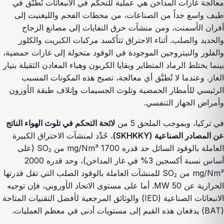
معالجة غازات المداخن هي عملية للتحكم في الانبعاثات تُطبَّق في
طيف واسع جداً من الصناعات، من محطات الفحم والليغنيت إلى
أفران الأسمنت، ومن منشآت حرق النفايات إلى مصانع الزجاج
والحديد والصلب. أثناء الاحتراق تتأكسد مركبات الكبريت والكلور
والفلور والنيتروجين الموجودة في الوقود متحولة إلى غازات حمضية،
بينما يختلط الرماد المتطاير وبقايا الكربون وهباء المعادن الثقيلة بتيار
الغاز. وعندما لا تُطبَّق أي معالجة، تصبح هذه المكونات المسبب
الرئيسي للأمطار الحمضية وتلوث الجسيمات وإتلاف طبقة الأوزون
وأمراض الجهاز التنفسي.
في تركيا، وبموجب الملحق 5 من
لائحة التحكم في تلوث الهواء الناتج
عن المصادر الصناعية (SKHKKY)
، حُدِّد لمنشآت الاحتراق الكبيرة
العاملة بالوقود السائل حد قدره 1700 mg/Nm³ من SO₂ (على
أساس نسبة أكسجين 3% في غاز المداخن)، وحد قدره 2000
mg/Nm³ من SO₂ للمنشآت العاملة بالوقود الصلب التي تقل قدرتها
الحرارية عن 50 MW. أما على مستوى الاتحاد الأوروبي، فإن توجيه
الانبعاثات الصناعية (IED) والوثائق المرجعية لأفضل التقنيات المتاحة
(BAT) يدفعان هذه القيم إلى مستويات أدنى في معظم العمليات.