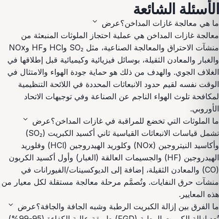
الأسئلة الشائعة
expand_more
ما هي معالجة غازات المداخن؟
عرض
معالجة غازات المداخن هي عملية احتجاز الملوثات المنبعثة من
منشآت الاحتراق والمعالجة الصناعية، مثل SO₂ وHCl وHF وNOx
والغبار والمعادن الثقيلة، بوسائل فيزيائية وكيميائية قبل إطلاقها في
الغلاف الجوي. والهدف من ذلك هو حماية جودة الهواء والامتثال في
الوقت نفسه لقيم حدود الانبعاثات المحددة في اللائحة التنظيمية
لمكافحة تلوث الهواء الناجم عن الصناعة وفي توجيهات الاتحاد
الأوروبي.
expand_more
ما الملوثات التي تخضع للمراقبة في غازات المداخن؟
عرض
تشمل قياسات الانبعاثات القياسية ثاني أكسيد الكبريت (SO₂)
وأكاسيد النيتروجين (NOx) وكلوريد الهيدروجين (HCl) وفلوريد
الهيدروجين (HF) والجسيمات العالقة (الغبار) وأول أكسيد الكربون
(CO) والمعادن الثقيلة، إضافة إلى الديوكسينات/الفيورانات في
منشآت حرق النفايات. وتُصمَّم مرحلة معالجة مستقلة لكل معيار من
هذه المعايير.
expand_more
ما الفرق بين إزالة الكبريت الرطبة وشبه الجافة والجافة؟
عرض
تُعد إزالة الكبريت الرطبة (FGD) طريقة عالية الكفاءة (95-99%)