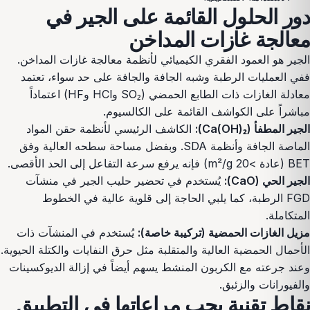
دور الحلول القائمة على الجير في
معالجة غازات المداخن
الجير هو العمود الفقري الكيميائي لأنظمة معالجة غازات المداخن.
ففي العمليات الرطبة وشبه الجافة والجافة على حد سواء، تعتمد
معادلة الغازات ذات الطابع الحمضي (SO₂ وHCl وHF) اعتماداً
مباشراً على الكواشف القائمة على الكالسيوم.
الجير المطفأ (Ca(OH)₂):
الكاشف الرئيسي لأنظمة حقن المواد
الماصة الجافة وأنظمة SDA. وبفضل مساحة سطحه العالية وفق
BET (عادة >20 m²/g) فإنه يرفع سرعة التفاعل إلى الحد الأقصى.
الجير الحي (CaO):
يُستخدم في تحضير حليب الجير في منشآت
FGD الرطبة، كما يلبي الحاجة إلى قلوية عالية في الخطوط
المتكاملة.
مزيل الغازات الحمضية (تركيبة خاصة):
يُستخدم في المنشآت ذات
الأحمال الحمضية العالية والمتقلبة مثل حرق النفايات والكتلة الحيوية.
وعند جرعته مع الكربون المنشط يسهم أيضاً في إزالة الديوكسينات
والفيورانات والزئبق.
نقاط تقنية يجب مراعاتها في التطبيق