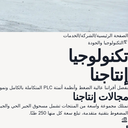
الصفحة الرئيسية
/
الشركة
/
الخدمات
precision_manufacturing
التكنولوجيا والجودة
تكنولوجيا
إنتاجنا
بفضل أفراننا عالية الضغط وأنظمة أتمتة PLC المتكاملة بالكامل ونموذج الإنتاج في المناطق المغلقة الصديق للبيئة، ننفذ إنتاجًا مستدامًا بأعلى مستويات الجودة.
مجالات إنتاجنا
المضغوط بتقنية متقدمة، تبلغ سعة كل منها 250 طنًا.
conveyor_belt