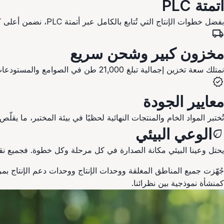
أتمتة PLC
بفضل خطوات الإنتاج التي تُتابع بالكامل عبر أتمتة PLC، نضمن أعلى كفاءة وإنتاجًا عالي الجودة باستمرار في وحدات الدعم كما في الإنتاج الرئيسي.
local_shipping
مخزون كبير وشحن سريع
نمتلك سعة تخزين إجمالية تبلغ 21,000 طن في الصوامع والمستودعات. وبفضل هذه القدرة التخزينية الهائلة يمكننا تلبية جميع طلبات عملائنا بأسرع إمكانيات الشحن.
verified
معايير الجودة
تُختبر المواد الخام والمنتجات النهائية لحظيًا في بيئة المختبر، ما يق
الوعي البيئي
eco
يحتل وعينا البيئي مكانة الصدارة في كل مرحلة وكل خطوة. فجميع نقا
جُهّزت جميع المناطق المغلقة ووحدات الإنتاج ووحدات دعم الإنتاج بمر
كمنشأة نموذجية بين نظرائنا.