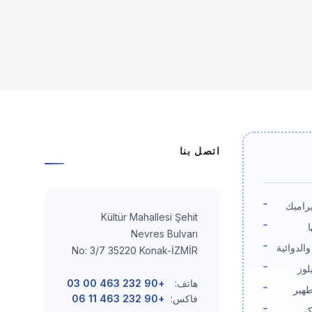
اتصل بنا
راميك
Kültür Mahallesi Şehit
ا
Nevres Bulvarı
والدوائية
No: 3/7 35220 Konak-İZMİR
لوز
هاتف:
+90 232 463 00 03
طهير
فاكس:
+90 232 463 11 06
كر