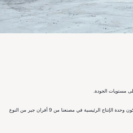
نمتلك مجموعة واسعة من المنتجات تشمل مسحوق الجير الحي والجير المحبب والجير المتكتل والجير المطفأ والجير المعبأ في أكياس. وتتكون وحدة الإنتاج الرئيسية في مصنعنا من 9 أفران جير من النوع