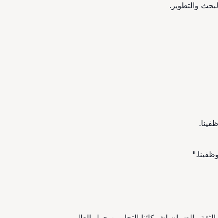
لبحث والتطوير.
فينا.
ظفينا."