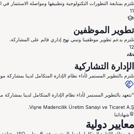
نلتزم بمتابعة التطورات التكنولوجية وتطبيقها ومواصلة الاستثمار في ا
11
school
تطوير الموظفين
نلتزم بدعم تطوير موظفينا وتبني نهج إداري قائم على المشاركة.
12
groups
الإدارة التشاركية
نلتزم بالتطوير المستمر لأداء نظام الإدارة المتكامل لدينا بمشاركة موظ
handshake
"نتعهد بالتطوير المستمر لأداء نظام الإدارة المتكامل لدينا بمشاركة مو
Vişne Madencilik Üretim Sanayi ve Ticaret A.Ş.
workspace_premium
شهاداتنا
معايير
دولية
يوفر نظام الإدارة المتكامل لدينا، المعتمد وفق 6 معايير ISO مختلفة، الثقة والضمان لشركائنا التجاريين حول العالم.