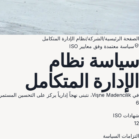
الصفحة الرئيسية
/
الشركة
/
نظام الإدارة المتكامل
verified_user
سياسة معتمدة وفق معايير ISO
سياسة نظام
الإدارة المتكامل
في Vişne Madencilik، نتبنى نهجاً إدارياً يركز على التحسين المستمر ويتوافق مع المعايير الدولية في مجالات الجودة والوعي البيئي والصحة والسلامة المهنية وأمن المعلومات.
6
شهادات ISO
12
التزامات السياسة