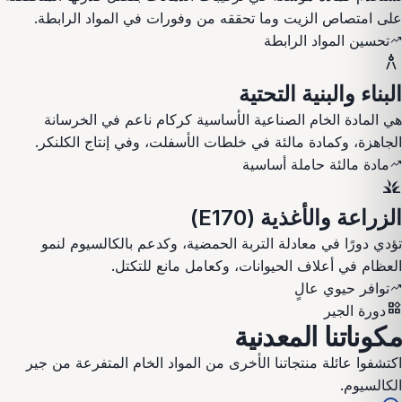
على امتصاص الزيت وما تحققه من وفورات في المواد الرابطة.
تحسين المواد الرابطة
trending_up
architecture
البناء والبنية التحتية
هي المادة الخام الصناعية الأساسية كركام ناعم في الخرسانة
الجاهزة، وكمادة مالئة في خلطات الأسفلت، وفي إنتاج الكلنكر.
مادة مالئة حاملة أساسية
trending_up
grass
الزراعة والأغذية (E170)
تؤدي دورًا في معادلة التربة الحمضية، وكدعم بالكالسيوم لنمو
العظام في أعلاف الحيوانات، وكعامل مانع للتكتل.
توافر حيوي عالٍ
trending_up
widgets
دورة الجير
مكوناتنا المعدنية
اكتشفوا عائلة منتجاتنا الأخرى من المواد الخام المتفرعة من جير
الكالسيوم.