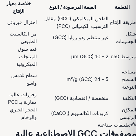
خلاصة معيار
المَعلمة
القيمة المرصودة / النوع
الإنتاج
الطحن الميكانيكي (GCC) مقابل
طريقة الإنتاج
اختزال فيزيائي
الترسيب الكيميائي (PCC)
شكل
من الكالسيت
غير منتظم وذو زوايا (GCC)
الجسيمات
الطبيعي
قيم سوق
متوسط d50
2 - 10 µm (GCC)
المنتجات
الميكرونية
مساحة
سطح تلامس
السطح
5 - 24 m²/g (GCC)
واسع
النوعية
وفورات عالية
التكلفة
منخفضة / اقتصادية (GCC)
مقارنة بـ PCC
المكوّن
الحجر الجيري
كربونات الكالسيوم (CaCO₃)
الرئيسي
والرخام
category
تطبيقات صناعية
مصفوفات GCC الاصطناعية عالية