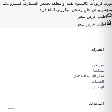
توريد كربونات كالسيوم نقية أو مغلفة بحمض الستياريك لمشروعكم،
بمؤشر بياض عالٍ وطحن ميكروني d50 فريد.
mail
اطلب عرض سعر
request_quote
اطلب عرض سعر
الشركة
من نحن
مصانعنا
نظام الإدارة المتكامل
الخدمات
الوظائف
المنتجات