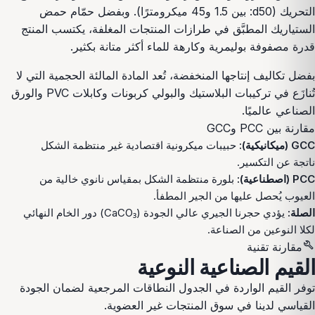
التحريك (d50: بين 1.5 و45 ميكرومترًا). وبفضل حمّام حمض
الستياريك المطبَّق في طرازات المنتجات المغلفة، يكتسب المنتج
قدرة مصفوفة بوليمرية وكارهة للماء أكثر متانة بكثير.
بفضل تكاليف إنتاجها المنخفضة، تُعد المادة المالئة الحجمية التي لا
تُنازَع في تركيبات البلاستيك والبولي كربونات وكابلات PVC والورق
الصناعي عالميًا.
مقارنة بين PCC وGCC
GCC (ميكانيكية):
حبيبات ميكرونية اقتصادية غير منتظمة الشكل
ناتجة عن التكسير.
PCC (اصطناعية):
بلورة منتظمة الشكل بمقياس نانوي خالية من
العيوب يُحصل عليها من الجير المطفأ.
الصلة:
يؤدي حجرنا الجيري عالي الجودة (CaCO₃) دور الخام النهائي
لكلا النوعين من الصناعة.
build
مقارنة تقنية
القيم الصناعية النوعية
توفر القيم الواردة في الجدول النطاقات المرجعية لضمان الجودة
القياسي لدينا في سوق المنتجات غير العضوية.