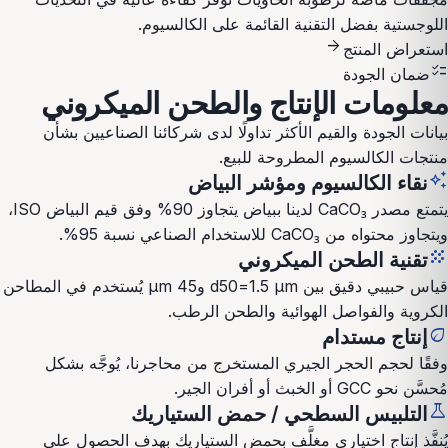
اللوجستية بفضل التقنية القائمة على الكالسيوم.
arrow_forward
استعراض المنتج
checklist
ضمان الجودة
معلومات الإنتاج والطحن الميكروني
بيانات الجودة والقيم الأكثر تداولًا لدى شركائنا الصناعيين بشأن
منتجات الكالسيوم المطروحة للبيع.
auto_awesome
نقاء الكالسيوم ومؤشر البياض
يتمتع مصدر CaCO₃ لدينا ببياض يتجاوز 90% وفق قيم البياض ISO،
ويتجاوز محتواه من CaCO₃ للاستخدام الصناعي نسبة 95%.
grain
تقنية الطحن الميكروني
قياس حبيبي دقيق بين d50=1.5 µm و45 µm يُستخدم في المطاحن
الكروية والفواصل الهوائية والطحن الرطب.
eco
إنتاج مستدام
وفقًا لحجم الحجر الجيري المستخرج من محاجرنا، يُوجَّه بشكل
مُحسَّن نحو GCC أو الخبث أو أفران الجير.
science
التلبيس السطحي / حمض الستياريك
يُنفَّذ إنتاج اختياري مغلَّف بحمض الستياريك بهدف الحصول على