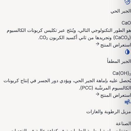
whatshot
الجير الحي
CaO
هو الطور التكنولوجي التالي، ويُنتَج عبر تكليس كربونات الكالسيوم
(CaCO₃) وتجريدها من ثاني أكسيد الكربون CO₂.
arrow_forward
استعراض المنتج
invert_colors
الجير المطفأ
Ca(OH)₂
يُحصل عليه بإماهة الجير الحي، ويؤدي دور الجسر في إنتاج كربونات
الكالسيوم المرسَّبة (PCC).
arrow_forward
استعراض المنتج
air
مزيل الرطوبة والغازات
الصناعة
مجففات ماصة لرطوبة الحاويات توفر كفاءة عالية في التحديات