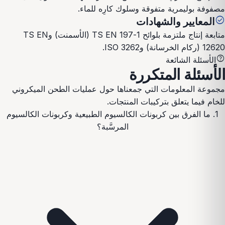
مصفوفة بوليمرية متفوقة وسلوك كارِه للماء.
check_circle
المعايير والشهادات
متابعة إنتاج ملتزمة بلوائح TS EN 197-1 (الأسمنت) وTS EN
12620 (ركام الخرسانة) وISO 3262.
help
الأسئلة الشائعة
الأسئلة المتكررة
مجموعة المعلومات التي جمعناها حول عمليات الطحن الميكروني
للخام فيما يتعلق بتركيبات المنتجات.
1. ما الفرق بين كربونات الكالسيوم الطبيعية وكربونات الكالسيوم
المرسَّبة؟