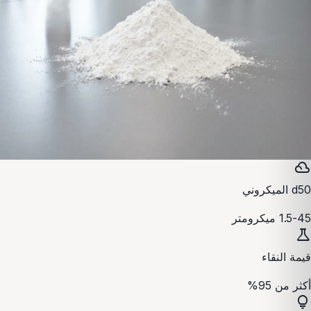
filter_drama
d50 الميكروني
1.5-45 ميكرومتر
science
قيمة النقاء
أكثر من 95%
lightbulb