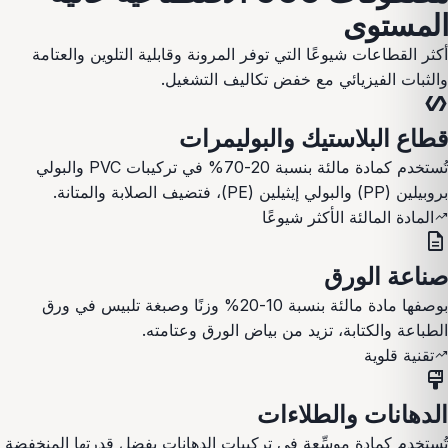
المستوى
أكثر القطاعات شيوعًا التي توفر المرونة وقابلية التلوين والعتامة
والثبات الفيزيائي مع خفض تكاليف التشغيل.
polymer
قطاع البلاستيك والبوليمرات
تُستخدم كمادة مالئة بنسبة 20-70% في تركيبات PVC والبولي
بروبيلين (PP) والبولي إيثيلين (PE)، فتضيف الصلابة والمتانة.
المادة المالئة الأكثر شيوعًا
trending_up
description
صناعة الورق
بوصفها مادة مالئة بنسبة 10-20% وزنًا وصبغة تلبيس في ورق
الطباعة والكتابة، تزيد من بياض الورق وعتامته.
تقنية قلوية
trending_up
format_paint
الدهانات والطلاءات
تُستخدم كمادة موسِّعة في تركيبات الدهانات بفضل قدرتها المنخفضة