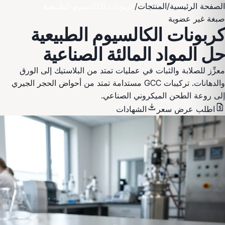
الصفحة الرئيسية
/
المنتجات
/
كربونات الكالسيوم الطبيعية
صبغة غير عضوية
كربونات الكالسيوم الطبيعية
حل المواد المالئة الصناعية
معزِّز للصلابة والثبات في عمليات تمتد من البلاستيك إلى الورق
والدهانات. تركيبات GCC مستدامة تمتد من أحواض الحجر الجيري
إلى روعة الطحن الميكروني الصناعي.
download
request_quote
اطلب عرض سعر
الشهادات