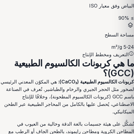
البياض وفق معيار ISO
≥ 90%
layers
مساحة السطح
5-24 m²/g
info
التعريف ومخطط الإنتاج
ما هي كربونات الكالسيوم الطبيعية
(GCC)؟
كربونات الكالسيوم الطبيعية (CaCO₃):
هي المكوّن المعدني الرئيسي
لصخور مثل الحجر الجيري والرخام والطباشير. تُعرف في الصناعة
باسم GCC (كربونات الكالسيوم المطحونة)، وخلافًا للإنتاج
الاصطناعي، يُحصل عليها بالكامل من المحاجر الطبيعية عبر الطحن
الميكانيكي.
تُشكَّل على هيئة جسيمات بالغة الدقة وخالية من العيوب في
المطاحن الكروية ومطاحن رايموند، بالطحن الجاف أو الرطب مع