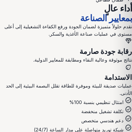
أداء عالٍ
بمعايير الصناعة
نقدم حلولاً متميزة لضمان الجودة ورفع الكفاءة التشغيلية إلى أعلى
مستوى في عمليات
صناعة الأغذية والسكر
.
diamond
رقابة جودة صارمة
نتائج موثوقة وعالية النقاء ومطابقة للمعايير الدولية.
eco
الاستدامة
عمليات صديقة للبيئة وموفرة للطاقة تقلل البصمة البيئية إلى الحد
الأدنى.
check_circle
امتثال تنظيمي بنسبة 100%
check_circle
تكلفة تشغيل منخفضة
check_circle
دعم هندسي متخصص
check_circle
شبكة توريد متواصلة على مدار الساعة (24/7)