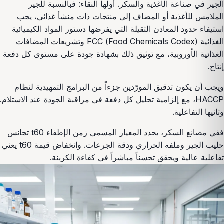
الجير في صناعة الأغذية والسكر. أولها النقاء: فبالنسبة للجير
الملامس للأغذية أو المضاف إلى منتجات ذات منشأ غذائي، يجب
استيفاء حدود المعادن الثقيلة التي يفرضها دستور المواد الكيميائية
الغذائية FCC (Food Chemicals Codex) وتشريعات المضافات
الغذائية الأوروبية، مع توثيق ذلك بشهادة جودة على مستوى كل دفعة
إنتاج.
ويجب أن يكون تدقيق المورّدين جزءاً من البرامج التمهيدية لنظام
HACCP، مع إلزامية تحليل كل دفعة في مراقبة الجودة عند الاستلام.
وثانيها التفاعلية.
ففي مصانع السكر، يحدد المعيار المسمى زمن الإطفاء t60 تجانس
حليب الجير وملفه الحراري ودقة الجرعات. وانخفاض قيمة t60 يعني
تفاعلية عالية ويحقق تحسناً مباشراً في كفاءة الكربنة.