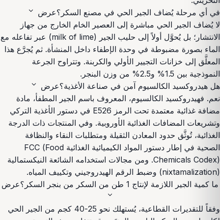
التخزيني.
expand_more
في أي مرحلة يُضاف الجير الحي في مصنع السكر؟
عرض
لا يُضاف الجير الحي مباشرة إلى العصير الخام الخارج من جهاز
الانتشار؛ بل يُحوَّل أولاً إلى حليب الجير (milk of lime) عبر تفاعله مع
الماء بصورة مضبوطة في وحدة الإطفاء داخل المنشأة. ثم يُجرَّع هذا
المعلَّق إلى خزانات التجيير الأولي والكربنة. وتتراوح الجرعة
النموذجية بين 1.5% و2.5% من وزن البنجر.
expand_more
هل هيدروكسيد الكالسيوم آمن في صناعة الأغذية؟
عرض
نعم. فهيدروكسيد الكالسيوم، المعروف باسم الجير المطفأ، مادة
مضافة غذائية معتمدة تحت الرمز E526 في دستور الأغذية التركي
وتشريعات المضافات الغذائية الأوروبية. وفي المنتجات ذات الدرجة
الغذائية، تُوثَّق حدود المعادن الثقيلة ومتطلبات النقاء والنظافة
الصحية في إطار دستور المواد الكيميائية الغذائية FCC (Food
Chemicals Codex). ومن مجالات استخدامه الشائعة النيكستمالية
(nixtamalization) وضبط الرقم الهيدروجيني وتكييف المياه.
ما كمية الجير اللازمة لإنتاج 1 طن من السكر من بنجر السكر؟
عرض
expand_more
وفقاً للتقديرات القطاعية، يُستهلك نحو 25-40 كجم من الجير الحي