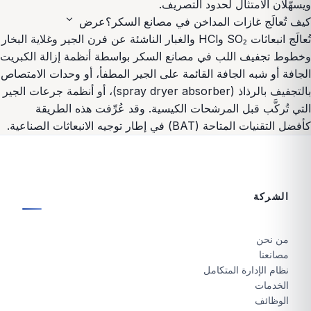
ويسهّلان الامتثال لحدود التصريف.
expand_more
كيف تُعالَج غازات المداخن في مصانع السكر؟
عرض
تُعالَج انبعاثات SO₂ وHCl والغبار الناشئة عن فرن الجير وغلاية البخار
وخطوط تجفيف اللب في مصانع السكر بواسطة أنظمة إزالة الكبريت
الجافة أو شبه الجافة القائمة على الجير المطفأ، أو وحدات الامتصاص
بالتجفيف بالرذاذ (spray dryer absorber)، أو أنظمة جرعات الجير
التي تُركَّب قبل المرشحات الكيسية. وقد عُرِّفت هذه الطريقة
كأفضل التقنيات المتاحة (BAT) في إطار توجيه الانبعاثات الصناعية.
الشركة
من نحن
مصانعنا
نظام الإدارة المتكامل
الخدمات
الوظائف