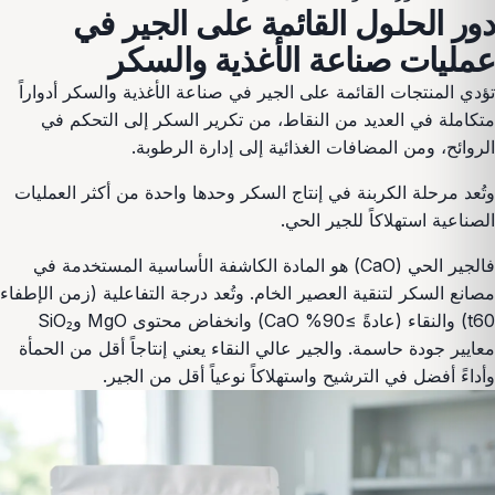
دور الحلول القائمة على الجير في
عمليات صناعة الأغذية والسكر
تؤدي المنتجات القائمة على الجير في صناعة الأغذية والسكر أدواراً
متكاملة في العديد من النقاط، من تكرير السكر إلى التحكم في
الروائح، ومن المضافات الغذائية إلى إدارة الرطوبة.
وتُعد مرحلة الكربنة في إنتاج السكر وحدها واحدة من أكثر العمليات
الصناعية استهلاكاً للجير الحي.
فالجير الحي (CaO) هو المادة الكاشفة الأساسية المستخدمة في
مصانع السكر لتنقية العصير الخام. وتُعد درجة التفاعلية (زمن الإطفاء
t60) والنقاء (عادةً ≥90% CaO) وانخفاض محتوى MgO وSiO₂
معايير جودة حاسمة. والجير عالي النقاء يعني إنتاجاً أقل من الحمأة
وأداءً أفضل في الترشيح واستهلاكاً نوعياً أقل من الجير.