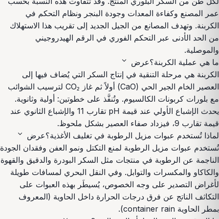
لكل طن من السكر البلوري المنتَج. وقد تتفاوت هذه النسبة بحسب
عمر المصنع وكفاءة المعدات وجودة البنجر ونظام التحكم في
الكربنة. وتهدف المصانع من الجيل الجديد إلى تقريب هذا الاستهلاك
من الحد الأدنى عبر التحكم الفوري في الرقم الهيدروجيني
والموصلية.
expand_more
ما هي عملية الكربنة؟
عرض
الكربنة هي مرحلة التنقية في إنتاج السكر التي يُضاف فيها إلى
العصير الخام الجير الحي (CaO) أولاً ثم غاز CO₂ لترسيب الشوائب
مع بلورات كربونات الكالسيوم. وتُنفَّذ على خطوتين: أولية وثانوية.
يحدث الإشباع الأولي عند قيمة pH تقارب 11 والإشباع الثانوي عند
قيمة تقارب 9، فيزداد صفاء العصير بشكل ملحوظ.
expand_more
لماذا تُستخدم عبوات مزيل الرطوبة في تغليف الأغذية؟
عرض
تُستخدم عبوات مزيل الرطوبة لمنع التكتل ونمو العفن وفقدان الجودة
الناجمة عن الرطوبة في منتجات مثل السكر البودرة والدقيق والقهوة
والكاكاو والمكسرات والتوابل. وفي النقل البحري لمسافات طويلة
لأغراض التصدير على وجه الخصوص، يُسيطَر بهذه العبوات على
التكاثف الناتج عن فرق درجات الحرارة داخل الحاوية (المعروف
بمطر الحاوية container rain).