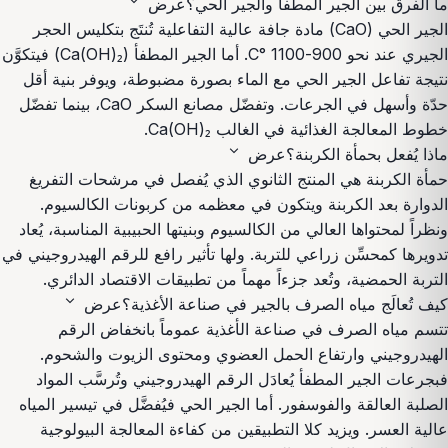
expand_more
ما الفرق بين الجير المطفأ والجير الحي؟
عرض
الجير الحي (CaO) مادة جافة عالية التفاعلية تُنتَج بتكليس الحجر
الجيري عند نحو 900-1100 °C. أما الجير المطفأ (Ca(OH)₂) فيتكوَّن
نتيجة تفاعل الجير الحي مع الماء بصورة مضبوطة، ويوفر بنية أقل
حدّة وأسهل في الجرعات. وتفضّل مصانع السكر CaO، بينما تفضّل
خطوط المعالجة الغذائية في الغالب Ca(OH)₂.
expand_more
ماذا يُفعل بحمأة الكربنة؟
عرض
حمأة الكربنة هي المنتج الثانوي الذي يُفصل في مرشحات التفريغ
الدوارة بعد الكربنة ويتكون في معظمه من كربونات الكالسيوم.
ونظراً لمحتواها العالي من الكالسيوم وبنيتها الحبيبية المناسبة، يُعاد
تدويرها كمحسِّن زراعي للتربة. ولها تأثير رافع للرقم الهيدروجيني في
التربة الحمضية، وتُعد جزءاً مهماً من تطبيقات الاقتصاد الدائري.
expand_more
كيف تُعالَج مياه الصرف بالجير في صناعة الأغذية؟
عرض
تتسم مياه الصرف في صناعة الأغذية عموماً بانخفاض الرقم
الهيدروجيني وارتفاع الحمل العضوي ومحتوى الزيوت والشحوم.
فبجرعات الجير المطفأ يُعادَل الرقم الهيدروجيني وتُرسَّب المواد
الصلبة العالقة والفوسفور. أما الجير الحي فيُفضَّل في تيسير المياه
عالية العسر. ويزيد كلا التطبيقين من كفاءة المعالجة البيولوجية