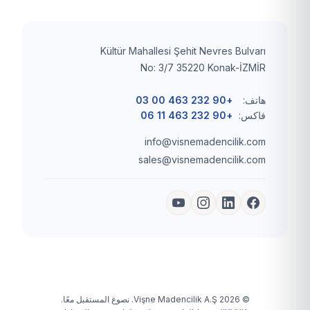
Kültür Mahallesi Şehit Nevres Bulvarı
No: 3/7 35220 Konak-İZMİR
هاتف:
+90 232 463 00 03
فاكس:
+90 232 463 11 06
info@visnemadencilik.com
sales@visnemadencilik.com
© 2026 Vişne Madencilik A.Ş. نصوغ المستقبل معًا.