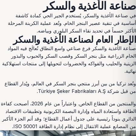
صناعة الأغذية والسكر
في صناعة الأغذية والسكر، يُستخدم الجير الحي كمادة كاشفة
أساسية في تنقية عصير البنجر الخام. وتُعد عملية الكربنة المرحلة
الأكثر حسماً في تحديد نقاء السكر البلوري وبياضه.
الإطار العام لصناعة الأغذية والسكر
صناعة الأغذية والسكر فرع صناعي واسع النطاق تُعالَج فيه المواد
الخام الزراعية مثل بنجر السكر وقصب السكر والحبوب والبذور
الزيتية والحليب والفواكه والخضروات لتحويلها إلى منتجات استهلاكية
نهائية.
وتُعد تركيا من بين أبرز منتجي بنجر السكر في العالم، ويُدار القطاع
من قبل شركة Türkiye Şeker Fabrikaları A.Ş.
والمنتجين من القطاع الخاص. واعتباراً من عام 2026، أصبحت كفاءة
الطاقة واستعادة المياه وإدارة البصمة الكربونية وتطبيقات الاقتصاد
الدائري بنوداً رئيسية على جدول أعمال القطاع؛ وقد أتم الجزء الأكبر
من المصانع عملية الانتقال إلى نظام إدارة الطاقة ISO 50001.