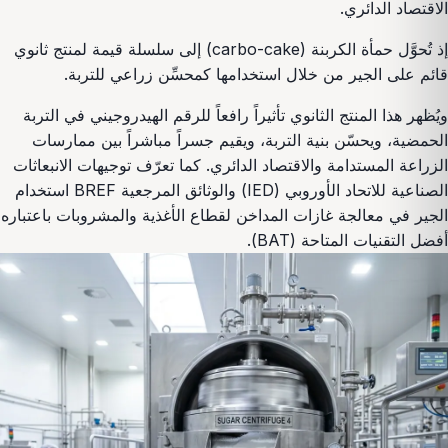
الاقتصاد الدائري.
إذ تُحوَّل حمأة الكربنة (carbo-cake) إلى سلسلة قيمة لمنتج ثانوي
قائم على الجير من خلال استخدامها كمحسِّن زراعي للتربة.
ويُظهر هذا المنتج الثانوي تأثيراً رافعاً للرقم الهيدروجيني في التربة
الحمضية، ويحسّن بنية التربة، ويقيم جسراً مباشراً بين ممارسات
الزراعة المستدامة والاقتصاد الدائري. كما تعرّف توجيهات الانبعاثات
الصناعية للاتحاد الأوروبي (IED) والوثائق المرجعية BREF استخدام
الجير في معالجة غازات المداخن لقطاع الأغذية والمشروبات باعتباره
أفضل التقنيات المتاحة (BAT).