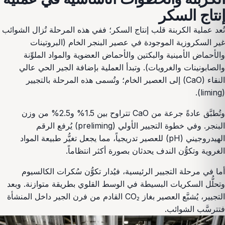
إنتاج السكر
تُعد عملية الكربنة قلب إنتاج السكر؛ ففي هذه المرحلة تُزال الشوائب
غير السكروزية الموجودة في عصير البنجر الخام (البروتينات
والأحماض الأمينية والبكتين والأحماض العضوية والمواد الملوِّنة
والصابونينات والغرويات). وتبدأ العملية بإضافة الجير الحي عالي
النقاء (CaO) إلى العصير الخام؛ وتُسمى هذه المرحلة بالتجيير
(liming).
وتُطبَّق عادةً جرعة من CaO تتراوح بين 1.5% و2.5% من وزن
البنجر. وفي خطوة التجيير الأولي (preliming) يُرفع الرقم
الهيدروجيني (pH) للعصير تدريجياً، مما يجعل تغيُّر طبيعة المواد
الغروية وتكوُّن الندف يحدثان بصورة أكثر انتظاماً.
أما في مرحلة التجيير الرئيسية، فيُدار تكوُّن سُكرات الكالسيوم
وتحلُّل السكريات البسيطة في الوسط القلوي بطريقة متوازنة. وبعد
التجيير، يُشبَّع العصير بغاز CO₂ القادم من فرن الجير داخل المنشأة
فتترسَّب الشوائب.