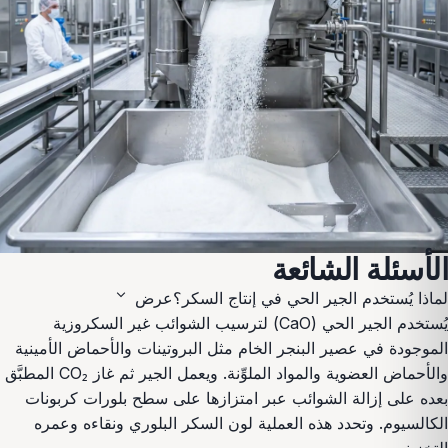
الأسئلة الشائعة
expand_more
لماذا يُستخدم الجير الحي في إنتاج السكر؟
عرض
يُستخدم الجير الحي (CaO) لترسيب الشوائب غير السكروزية
الموجودة في عصير البنجر الخام مثل البروتينات والأحماض الأمينية
والأحماض العضوية والمواد الملوِّنة. ويعمل الجير ثم غاز CO₂ المطبَّق
بعده على إزالة الشوائب عبر امتزازها على سطح بلورات كربونات
الكالسيوم. وتحدد هذه العملية لون السكر البلوري ونقاءه وعمره