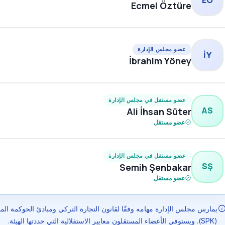
Ecmel Öztüre
عضو مجلس الإدارة
İY
İbrahim Yöney
عضو مستقل في مجلس الإدارة
AS
Ali İhsan Süter
verified
عضو مستقل
عضو مستقل في مجلس الإدارة
SŞ
Semih Şenbakar
verified
عضو مستقل
inf
يمارس مجلس الإدارة مهامه وفقًا لقانون التجارة التركي ومبادئ الحوكمة ال
(SPK). ويستوفي الأعضاء المستقلون معايير الاستقلالية التي حددتها الهيئة.