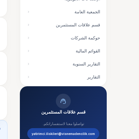
الجمعية العامة
chevron_right
قسم علاقات المستثمرين
chevron_right
حوكمة الشركات
chevron_right
القوائم المالية
chevron_right
التقارير السنوية
chevron_right
التقارير
chevron_right
support_agent
قسم علاقات المستثمرين
تواصلوا معنا لاستفساراتكم.
o
yatirimci.iliskileri@visnemadencilik.com