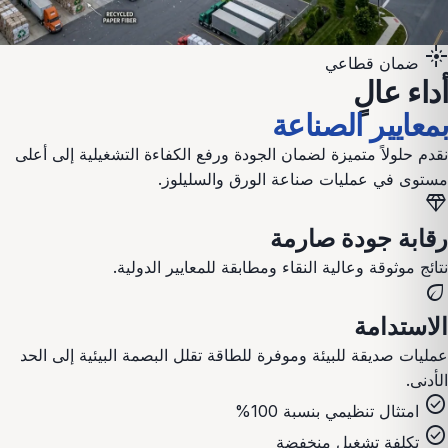
flare
ضمان قطاعي
أداء عالٍ
بمعايير الصناعة
نقدم حلولاً متميزة لضمان الجودة ورفع الكفاءة التشغيلية إلى أعلى
مستوى في عمليات
صناعة الورق والسليلوز
.
diamond
رقابة جودة صارمة
نتائج موثوقة وعالية النقاء ومطابقة للمعايير الدولية.
eco
الاستدامة
عمليات صديقة للبيئة وموفرة للطاقة تقلل البصمة البيئية إلى الحد
الأدنى.
check_circle
امتثال تنظيمي بنسبة 100%
check_circle
تكلفة تشغيل منخفضة