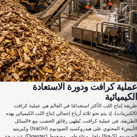
عملية كرافت ودورة الاستعادة
الكيميائية
طريقة إنتاج اللب الأكثر استخدامًا في العالم هي عملية كرافت
(الكبريتات)، إذ يتم نحو ثلاثة أرباع إجمالي إنتاج اللب الكيميائي بهذه
الطريقة. في عملية كرافت، تُطهى رقائق الخشب مع «السائل
الأبيض» المحتوي على هيدروكسيد الصوديوم (NaOH) وكبريتيد
الصوديوم (Na₂S) داخل وعاء طهي مضغوط (Digester) عند درجة