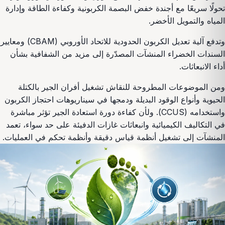
تحولًا سريعًا مع أجندة خفض البصمة الكربونية وكفاءة الطاقة وإدارة
المياه والتمويل الأخضر.
وتدفع آلية تعديل الكربون الحدودية للاتحاد الأوروبي (CBAM) ومعايير
السندات الخضراء المنشآت المصدّرة إلى مزيد من الشفافية بشأن
أداء الانبعاثات.
ومن الموضوعات المطروحة للنقاش تشغيل أفران الجير بالكتلة
الحيوية وأنواع الوقود البديلة ودمجها في سيناريوهات احتجاز الكربون
واستخدامه (CCUS). ولأن كفاءة دورة استعادة الجير تؤثر مباشرة
في التكاليف الكيميائية وانبعاثات غازات الدفيئة على حد سواء، تعمد
المنشآت إلى تشغيل أنظمة قياس دقيقة وأنظمة تحكم في العمليات.