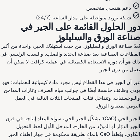
check_circle
دعم هندسي متخصص
check_circle
شبكة توريد متواصلة على مدار الساعة (24/7)
دور الحلول القائمة على الجير في
صناعة الورق والسليلوز
تُعدّ صناعة الورق والسليلوز، من حيث استهلاك الجير، واحدة من أكبر
القطاعات الصناعية بعد صناعة الحديد والصلب. والسبب الرئيسي في
ذلك هو أن دورة الاستعادة الكيميائية في عملية كرافت لا يمكن أن
تعمل من دون الجير.
غير أن الجير في هذا القطاع ليس مجرد مادة كيميائية للعمليات؛ فهو
يؤدي وظائف حاسمة أيضًا في جوانب مياه الصرف وغازات المداخن
واللوجستيات. وتتداخل فئات المنتجات الثلاث التالية في العمل
اليومي لمصانع الورق.
الجير الحي (CaO): يشكّل الجير الحي، سواء المعاد إنتاجه في فرن
الجير الدوّار أو الموَرَّد من الخارج، المدخل الأول لخط التحويل
الكاوي. ويُطفأ CaO بالماء بطريقة محكومة في جهاز إطفاء الجير