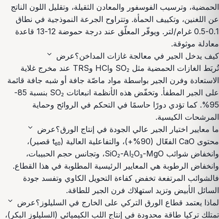
الحمضية، وترسيب الفوسفور والمعادن الثقيلة، وتقليل اللون الناتج
عن اللغنين، وتكييف الحمأة. وتتراوح الجرعة النموذجية في نطاق
0.1-0.5 غرام/لتر. ويوفّر المعلّق عند درجة حموضة 12-13 قاعدة
معادلة موثوقة.
expand_more
كيف يدخل الجير في معالجة غازات المداخن؟
عرض
تُربَط الغازات الحمضية مثل SO₂ وHCl وTRS عند مخرج غلاية
الاستعادة وفرن الجير بواسطة مواد ماصّة جافة أو شبه جافة قائمة
على الجير المطفأ. وتخفّض هذه الأنظمة انبعاثات SO₂ بنسبة 85-
95%. كما تؤدي دورًا حاسمًا في التحكم في الروائح وحماية
المرشحات الكيسية.
expand_more
ما معايير اختيار الجير عالي الجودة في إنتاج الورق؟
عرض
محتوى CaO الفعّال (90%+)، والتفاعلية العالية (t₆₀ قصير)،
وانخفاض شوائب SiO₂-Al₂O₃-MgO، وتجانس حجم الحبيبات،
وانخفاض الرطوبة هي المعايير الرئيسية المطلوبة في هذا القطاع.
فالشوائب المرتفعة تخفض كفاءة التحويل الكاوي وتفسد جودة
السائل الأبيض وتزيد استهلاك فرن الجير للطاقة.
expand_more
لماذا يعتمد قطاع الورق التركي على الخارج في السليلوز؟
عرض
تمتلك تركيا طاقة محدودة في إنتاج اللب الكيميائي (السليلوز البكر)،