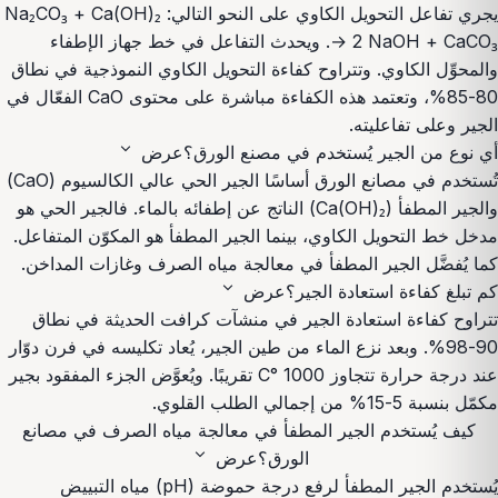
يجري تفاعل التحويل الكاوي على النحو التالي: Na₂CO₃ + Ca(OH)₂
→ 2 NaOH + CaCO₃. ويحدث التفاعل في خط جهاز الإطفاء
والمحوِّل الكاوي. وتتراوح كفاءة التحويل الكاوي النموذجية في نطاق
80-85%، وتعتمد هذه الكفاءة مباشرة على محتوى CaO الفعّال في
الجير وعلى تفاعليته.
expand_more
أي نوع من الجير يُستخدم في مصنع الورق؟
عرض
تُستخدم في مصانع الورق أساسًا الجير الحي عالي الكالسيوم (CaO)
والجير المطفأ (Ca(OH)₂) الناتج عن إطفائه بالماء. فالجير الحي هو
مدخل خط التحويل الكاوي، بينما الجير المطفأ هو المكوّن المتفاعل.
كما يُفضَّل الجير المطفأ في معالجة مياه الصرف وغازات المداخن.
expand_more
كم تبلغ كفاءة استعادة الجير؟
عرض
تتراوح كفاءة استعادة الجير في منشآت كرافت الحديثة في نطاق
90-98%. وبعد نزع الماء من طين الجير، يُعاد تكليسه في فرن دوّار
عند درجة حرارة تتجاوز 1000 °C تقريبًا. ويُعوَّض الجزء المفقود بجير
مكمّل بنسبة 5-15% من إجمالي الطلب القلوي.
كيف يُستخدم الجير المطفأ في معالجة مياه الصرف في مصانع
expand_more
الورق؟
عرض
يُستخدم الجير المطفأ لرفع درجة حموضة (pH) مياه التبييض