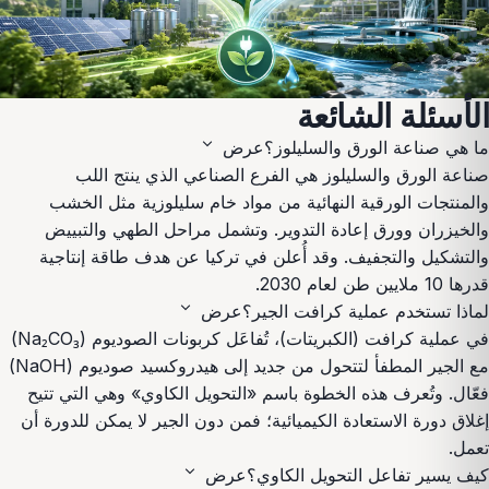
الأسئلة الشائعة
expand_more
ما هي صناعة الورق والسليلوز؟
عرض
صناعة الورق والسليلوز هي الفرع الصناعي الذي ينتج اللب
والمنتجات الورقية النهائية من مواد خام سليلوزية مثل الخشب
والخيزران وورق إعادة التدوير. وتشمل مراحل الطهي والتبييض
والتشكيل والتجفيف. وقد أُعلن في تركيا عن هدف طاقة إنتاجية
قدرها 10 ملايين طن لعام 2030.
expand_more
لماذا تستخدم عملية كرافت الجير؟
عرض
في عملية كرافت (الكبريتات)، تُفاعَل كربونات الصوديوم (Na₂CO₃)
مع الجير المطفأ لتتحول من جديد إلى هيدروكسيد صوديوم (NaOH)
فعّال. وتُعرف هذه الخطوة باسم «التحويل الكاوي» وهي التي تتيح
إغلاق دورة الاستعادة الكيميائية؛ فمن دون الجير لا يمكن للدورة أن
تعمل.
expand_more
كيف يسير تفاعل التحويل الكاوي؟
عرض