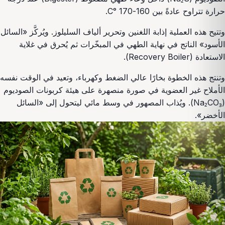
حرارة تتراوح عادةً بين 160-170 °C.
وتتيح هذه العملية إذابة اللغنين وتحرير ألياف السليلوز. ويُركَّز «السائل
الأسود» الناتج في نهاية الطهي في المبخّرات ثم يُحرق في غلاية
الاستعادة (Recovery Boiler).
وتنتج هذه الخطوة بخارًا عالي الضغط وكهرباء، وتعيد في الوقت نفسه
الأملاح غير العضوية في صورة منصهرة على هيئة كربونات الصوديوم
(Na₂CO₃). ويُذاب المصهور في وسط مائي ليتحول إلى «السائل
الأخضر».