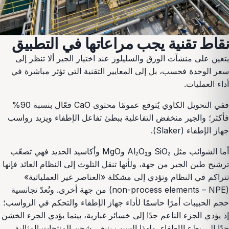
نقاط تقنية يجب مراعاتها في التطبيق
يتعين على منشآت الورق والسليلوز عند اختيار الجير ألا تنظر إلى
سعر الوحدة فحسب، بل إلى المعايير التقنية التي تؤثر مباشرة في
أداء العمليات.
ففي التحويل الكاوي يُتوقع عمومًا محتوى CaO فعّال بنسبة 90%
فأكثر؛ والجير منخفض التفاعلية يبطئ تفاعل الإطفاء ويزيد رواسب
جهاز الإطفاء (Slaker).
أما الشوائب مثل SiO₂ وAl₂O₃ وMgO وأكاسيد الحديد فهي تصعّب
ترشيح طين الجير من جهة، ولأنها تنقل التلوث إلى النظام العائد فإنها
تتراكم في النظام وتؤدي إلى مشكلة «العناصر غير العملياتية»
(non-process elements – NPE) من جهة أخرى. وتُعدّ تجانسية
حجم الحبيبات أمرًا حاسمًا لأداء جهاز الإطفاء والتحكم في الرواسب؛
إذ يؤدي الجزء الناعم جدًا إلى خسائر غبارية، بينما يؤدي الجزء الخشن
جدًا إلى بطء الإطفاء. ولهذا السبب ينبغي شحن المنتجات المثالية