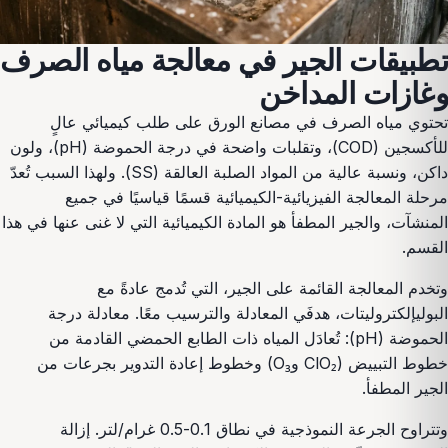
تطبيقات الجير في معالجة مياه الصرف
وغازات المداخن
تحتوي مياه الصرف في مصانع الورق على طلب كيميائي عالٍ
للأكسجين (COD)، وتقلبات واضحة في درجة الحموضة (pH)، ولون
داكن، ونسبة عالية من المواد الصلبة العالقة (SS). ولهذا السبب تُعدّ
مرحلة المعالجة الفيزيائية-الكيميائية قسمًا قياسيًا في جميع
المنشآت، والجير المطفأ هو المادة الكيميائية التي لا غنى عنها في هذا
القسم.
وتخدم المعالجة القائمة على الجير، التي تُدمج عادةً مع
البوليإلكتروليتات، هدفَي المعادلة والترسيب معًا. معادلة درجة
الحموضة (pH): تُعادَل المياه ذات الطابع الحمضي القادمة من
خطوط التبييض (ClO₂ وO₃) وخطوط إعادة التدوير بجرعات من
الجير المطفأ.
وتتراوح الجرعة النموذجية في نطاق 0.1-0.5 غرام/لتر. إزالة