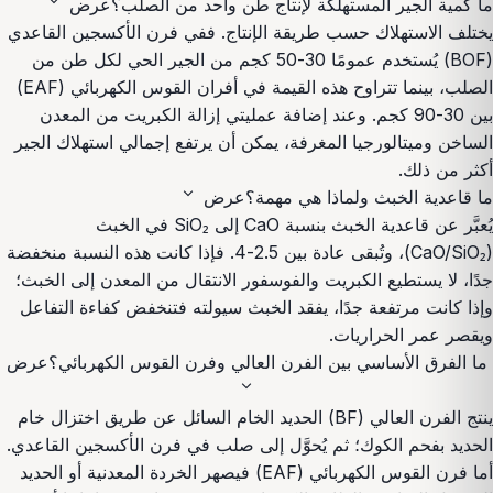
expand_more
ما كمية الجير المستهلكة لإنتاج طن واحد من الصلب؟
عرض
يختلف الاستهلاك حسب طريقة الإنتاج. ففي فرن الأكسجين القاعدي
(BOF) يُستخدم عمومًا 30-50 كجم من الجير الحي لكل طن من
الصلب، بينما تتراوح هذه القيمة في أفران القوس الكهربائي (EAF)
بين 30-90 كجم. وعند إضافة عمليتي إزالة الكبريت من المعدن
الساخن وميتالورجيا المغرفة، يمكن أن يرتفع إجمالي استهلاك الجير
أكثر من ذلك.
expand_more
ما قاعدية الخبث ولماذا هي مهمة؟
عرض
يُعبَّر عن قاعدية الخبث بنسبة CaO إلى SiO₂ في الخبث
(CaO/SiO₂)، وتُبقى عادة بين 2.5-4. فإذا كانت هذه النسبة منخفضة
جدًا، لا يستطيع الكبريت والفوسفور الانتقال من المعدن إلى الخبث؛
وإذا كانت مرتفعة جدًا، يفقد الخبث سيولته فتنخفض كفاءة التفاعل
ويقصر عمر الحراريات.
ما الفرق الأساسي بين الفرن العالي وفرن القوس الكهربائي؟
عرض
expand_more
ينتج الفرن العالي (BF) الحديد الخام السائل عن طريق اختزال خام
الحديد بفحم الكوك؛ ثم يُحوَّل إلى صلب في فرن الأكسجين القاعدي.
أما فرن القوس الكهربائي (EAF) فيصهر الخردة المعدنية أو الحديد