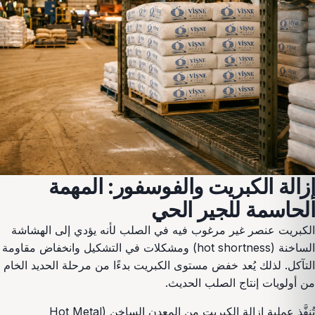
إزالة الكبريت والفوسفور: المهمة
الحاسمة للجير الحي
الكبريت عنصر غير مرغوب فيه في الصلب لأنه يؤدي إلى الهشاشة
الساخنة (hot shortness) ومشكلات في التشكيل وانخفاض مقاومة
التآكل. لذلك يُعد خفض مستوى الكبريت بدءًا من مرحلة الحديد الخام
من أولويات إنتاج الصلب الحديث.
تُنفَّذ عملية إزالة الكبريت من المعدن الساخن (Hot Metal