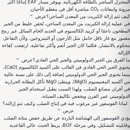
المختزل المباشر بالطاقة الكهربائية. ويوفر مسار EAF إنتاجًا أكثر
مرونة وانبعاثات CO₂ مباشرة أقل في معظم الأحيان.
expand_more
كيف تتم إزالة الكبريت من المعدن الساخن؟
عرض
في عملية إزالة الكبريت من المعدن الساخن، يُحقن خليط من الجير
المطحون ناعمًا أو كربيد الكالسيوم في الحديد الخام السائل عبر رمح
مغمور مع غاز ناقل خامل مثل الأرجون أو النيتروجين. ولأن التفاعل
محكوم بالانتشار، فكلما كان الجير أنعم وأكثر تفاعلية، ارتفعت كفاءة
الإزالة.
expand_more
ما الفرق بين الجير الدولوميتي والجير الحي العادي؟
عرض
يحتوي الجير الحي العادي في الغالب على أكسيد الكالسيوم (CaO)،
بينما يحتوي الجير الحي الدولوميتي إضافة إلى ذلك على نسبة عالية
من أكسيد المغنيسيوم (MgO). ويبطئ MgO تآكل البطانة الحرارية
في أفران مصانع الصلب. ولهذا السبب يطيل استخدام الجير
الدولوميتي عمر الفرن ويخفض تكاليف الصيانة.
لماذا الفوسفور غير مرغوب فيه في إنتاج الصلب وكيف تتم إزالته؟
expand_more
عرض
يؤدي الفوسفور إلى الهشاشة الباردة عن طريق خفض متانة الصلب
وقابليته للتشكيل. وفي مرحلة BOF، يربط الخبث عالي القاعدية