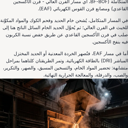
المتكاملة (BF-BOF، أي مسار الفرن العالي - فرن الأكسجين
القاعدي) ومصانع فرن القوس الكهربائي (EAF).
في المسار المتكامل، يُشحن خام الحديد وفحم الكوك والمواد المكوِّنة
للخبث في الفرن العالي؛ ثم يُحوَّل الحديد الخام السائل الناتج هنا إلى
صلب في فرن الأكسجين القاعدي عن طريق خفض نسبة الكربون
فيه بنفخ الأكسجين.
أما في مسار EAF، فتُصهر الخردة المعدنية أو الحديد المختزل
المباشر (DRI) بالطاقة الكهربائية. وتمر الطريقتان كلتاهما بمراحل
متشابهة: تحضير المواد الخام، والتسخين المسبق، والصهر، والتكرير،
والصب، والدرفلة، والمعالجة الحرارية النهائية.