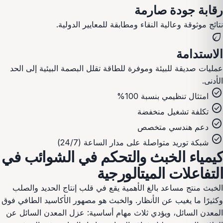
رقابة جودة صارمة
نتائج موثوقة وعالية النقاء ومطابقة للمعايير الدولية.
eco
الاستدامة
عمليات صديقة للبيئة وموفرة للطاقة تقلل البصمة البيئية إلى الحد
الأدنى.
check_circle
امتثال تنظيمي بنسبة 100%
check_circle
تكلفة تشغيل منخفضة
check_circle
دعم هندسي متخصص
check_circle
شبكة توريد متواصلة على مدار الساعة (24/7)
كيمياء الخبث والتحكم في الشوائب في
التفاعلات الميتالورجية
الخبث منتج مساعد بالغ الأهمية يقع في قلب إنتاج الحديد والصلب
وكثيرًا ما يغيب عن الأنظار. والخبث هو مصهور الأكاسيد الطافي فوق
المعدن السائل، ويؤدي ثلاث مهام أساسية: عزل المعدن السائل عن