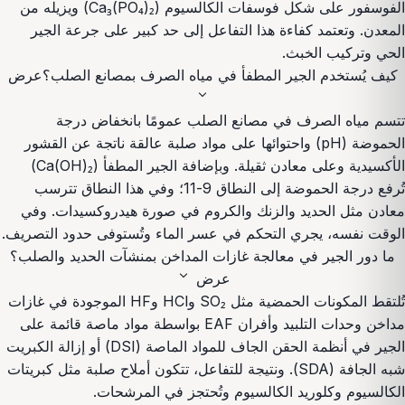
الفوسفور على شكل فوسفات الكالسيوم (Ca₃(PO₄)₂) ويزيله من
المعدن. وتعتمد كفاءة هذا التفاعل إلى حد كبير على جرعة الجير
الحي وتركيب الخبث.
كيف يُستخدم الجير المطفأ في مياه الصرف بمصانع الصلب؟
عرض
expand_more
تتسم مياه الصرف في مصانع الصلب عمومًا بانخفاض درجة
الحموضة (pH) واحتوائها على مواد صلبة عالقة ناتجة عن القشور
الأكسيدية وعلى معادن ثقيلة. وبإضافة الجير المطفأ (Ca(OH)₂)
تُرفع درجة الحموضة إلى النطاق 9-11؛ وفي هذا النطاق تترسب
معادن مثل الحديد والزنك والكروم في صورة هيدروكسيدات. وفي
الوقت نفسه، يجري التحكم في عسر الماء وتُستوفى حدود التصريف.
ما دور الجير في معالجة غازات المداخن بمنشآت الحديد والصلب؟
expand_more
عرض
تُلتقط المكونات الحمضية مثل SO₂ وHCl وHF الموجودة في غازات
مداخن وحدات التلبيد وأفران EAF بواسطة مواد ماصة قائمة على
الجير في أنظمة الحقن الجاف للمواد الماصة (DSI) أو إزالة الكبريت
شبه الجافة (SDA). ونتيجة للتفاعل، تتكون أملاح صلبة مثل كبريتات
الكالسيوم وكلوريد الكالسيوم وتُحتجز في المرشحات.