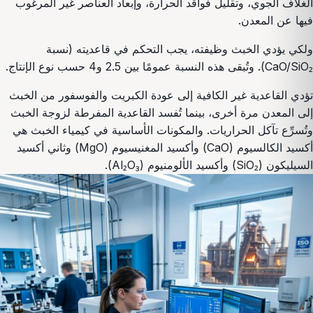
الغلاف الجوي، وتقليل فواقد الحرارة، وإبعاد العناصر غير المرغوب
فيها عن المعدن.
ولكي يؤدي الخبث وظيفته، يجب التحكم في قاعديته (نسبة
CaO/SiO₂). وتُبقى هذه النسبة عمومًا بين 2.5 و4 حسب نوع الإنتاج.
تؤدي القاعدية غير الكافية إلى عودة الكبريت والفوسفور من الخبث
إلى المعدن مرة أخرى، بينما تُفسد القاعدية المفرطة لزوجة الخبث
وتُسرِّع تآكل الحراريات. والمكونات الأساسية في كيمياء الخبث هي
أكسيد الكالسيوم (CaO) وأكسيد المغنيسيوم (MgO) وثاني أكسيد
السيليكون (SiO₂) وأكسيد الألومنيوم (Al₂O₃).