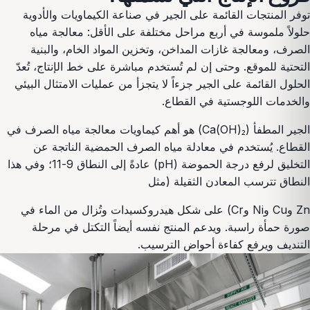
توفر المنتجات القائمة على الجير في صناعة الكيماويات والأدوية
حلولاً ملموسة في أربع مراحل مختلفة على الأقل: معالجة مياه
الصرف، ومعالجة غازات المداخن، وتخزين المواد الخام، والبنية
التحتية للموقع. وحتى إن لم تُستخدم مباشرة على خط الإنتاج، تُعدّ
الحلول القائمة على الجير جزءاً لا يتجزأ من عمليات الامتثال البيئي
والخدمات اللوجستية في القطاع.
الجير المطفأ (Ca(OH)₂) هو أهم كيماويات معالجة مياه الصرف في
القطاع. يُستخدم في معادلة مياه الصرف الحمضية الناتجة عن
التخليق لرفع درجة الحموضة (pH) عادةً إلى النطاق 9-11؛ وفي هذا
النطاق تترسب المعادن الثقيلة (مثل
Zn وCu وNi وCr) على شكل هيدروكسيدات وتُزال من الماء في
صورة حمأة راسبة. ويدعم المنتج نفسه أيضاً التكتل في مرحلة
التنديف ويرفع كفاءة أحواض الترسيب.