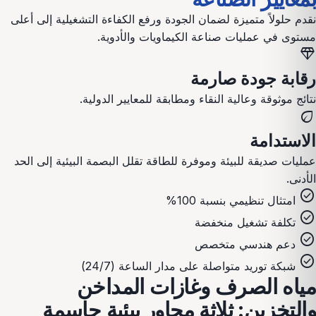
نقدم حلولاً متميزة لضمان الجودة ورفع الكفاءة التشغيلية إلى أعلى
مستوى في عمليات
صناعة الكيماويات والأدوية
.
diamond
رقابة جودة صارمة
نتائج موثوقة وعالية النقاء ومطابقة للمعايير الدولية.
eco
الاستدامة
عمليات صديقة للبيئة وموفرة للطاقة تقلل البصمة البيئية إلى الحد
الأدنى.
check_circle
امتثال تنظيمي بنسبة 100%
check_circle
تكلفة تشغيل منخفضة
check_circle
دعم هندسي متخصص
check_circle
شبكة توريد متواصلة على مدار الساعة (24/7)
مياه الصرف وغازات المداخن
والتخزين: ثلاثة محاور بيئية حاسمة