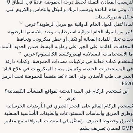
لترسيب المعادن الثقيلة تُحفظ درجة الحموضة عادةً في النطاق 9-
11. وفي هذه النافذة يترسب الزنك والنيكل والنحاس والكروم على
شكل هيدروكسيدات.
expand_more
لماذا تُنقل المواد الخام الدوائية مع مزيل الرطوبة؟
عرض
كثير من المواد الخام الدوائية استرطابية، وعند ملامستها للرطوبة
يحدث تحلل للمادة الفعالة أو تكتل أو خطر ميكروبي. وتحافظ
المجففات القائمة على الجير على رطوبة الوسط ضمن الحدود الآمنة.
expand_more
ما الاستخدامات الصيدلانية لهيدروكسيد الكالسيوم؟
عرض
يُستخدم كمادة فعالة في تركيبات مضادات الحموضة، وكمادة دارئة
في المستحضرات الجلدية، وكعامل مضاد للميكروبات في علاج قناة
الجذر في طب الأسنان. وفي الغذاء يُعد منظماً للحموضة تحت الرمز
E526.
أين يُستخدم الركام في البنية التحتية لمواقع المنشآت الكيميائية؟
expand_more
عرض
يُستخدم الركام القائم على الحجر الجيري في الأرضيات الخرسانية
وطرق الحريق وأساسات المستودعات والطبقات الأساسية السفلية
للطرق وخطوط الصرف. ويُفضَّل في المنشآت المتوافقة مع معايير
GMP لضمان تصريف سليم.