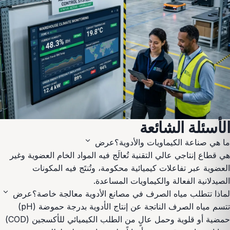
الأسئلة الشائعة
expand_more
ما هي صناعة الكيماويات والأدوية؟
عرض
هي قطاع إنتاجي عالي التقنية تُعالَج فيه المواد الخام العضوية وغير
العضوية عبر تفاعلات كيميائية محكومة، وتُنتَج فيه المكونات
الصيدلانية الفعالة والكيماويات المساعدة.
expand_more
لماذا تتطلب مياه الصرف في مصانع الأدوية معالجة خاصة؟
عرض
تتسم مياه الصرف الناتجة عن إنتاج الأدوية بدرجة حموضة (pH)
حمضية أو قلوية وحمل عالٍ من الطلب الكيميائي للأكسجين (COD)