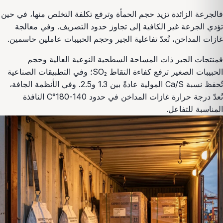
فالجرعة الزائدة تزيد حجم الحمأة وترفع تكلفة التخلص منها، في حين
تؤدي الجرعة غير الكافية إلى تجاوز حدود التصريف. وفي معالجة
غازات المداخن، تُعدّ تفاعلية الجير وحجم الحبيبات عاملين حاسمين.
فمنتجات الجير ذات المساحة السطحية النوعية العالية وحجم
الحبيبات الصغير ترفع كفاءة التقاط SO₂؛ وفي التطبيقات الصناعية
تُحفظ نسبة Ca/S المولية عادةً بين 1.3 و2.5. وفي الأنظمة الجافة،
تُعدّ درجة حرارة غازات المداخن في حدود 140-180°C النافذة
المناسبة للتفاعل.