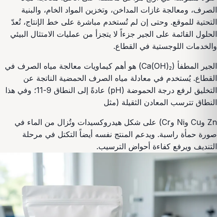
الصرف، ومعالجة غازات المداخن، وتخزين المواد الخام، والبنية
التحتية للموقع. وحتى إن لم تُستخدم مباشرة على خط الإنتاج، تُعدّ
الحلول القائمة على الجير جزءاً لا يتجزأ من عمليات الامتثال البيئي
والخدمات اللوجستية في القطاع.
الجير المطفأ (Ca(OH)₂) هو أهم كيماويات معالجة مياه الصرف في
القطاع. يُستخدم في معادلة مياه الصرف الحمضية الناتجة عن
التخليق لرفع درجة الحموضة (pH) عادةً إلى النطاق 9-11؛ وفي هذا
النطاق تترسب المعادن الثقيلة (مثل
Zn وCu وNi وCr) على شكل هيدروكسيدات وتُزال من الماء في
صورة حمأة راسبة. ويدعم المنتج نفسه أيضاً التكتل في مرحلة
التنديف ويرفع كفاءة أحواض الترسيب.