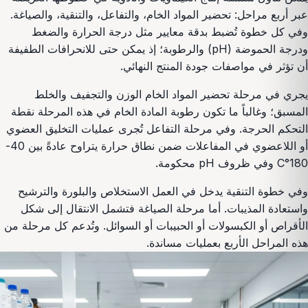
عبر أربع مراحل: تحضير المواد الخام، والتفاعل، والتنقية، والصياغة.
وفي كل خطوة تُضبط بدقة معايير مثل درجة الحرارة والضغط
ودرجة الحموضة (pH) والرطوبة؛ إذ يمكن حتى للانحرافات الطفيفة
أن تؤثر في مواصفات جودة المنتج النهائي.
يجري في مرحلة تحضير المواد الخام الوزن والتجفيف والخلط
المسبق؛ وغالباً ما تكون رطوبة المادة الخام في هذه المرحلة نقطة
التحكم الحرجة. وفي مرحلة التفاعل تُجرى عمليات التخليق العضوي
أو اللاعضوي في المفاعلات ضمن نطاق حرارة يتراوح عادةً بين 40-
180°C وفي ظروف pH محكومة.
وفي خطوة التنقية يدخل في العمل الاستخلاص والبلورة والترشيح
واستعادة المذيبات. أما مرحلة الصياغة فتشمل الانتقال إلى شكل
الأقراص أو الكبسولات أو الحبيبات أو السوائل. وتُدعم كل مرحلة من
هذه المراحل الأربع بعمليات مساندة.