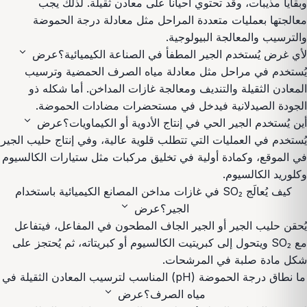
وبقايا مذيبات، وقد تحتوي أحياناً على معادن ثقيلة. لذلك يجب
معالجتها بعمليات متعددة المراحل مثل معادلة درجة الحموضة
والترسيب والمعالجة البيولوجية.
expand_more
لأي غرض يُستخدم الجير المطفأ في الصناعة الكيميائية؟
عرض
يُستخدم في مراحل مثل معادلة مياه الصرف الحمضية وترسيب
المعادن الثقيلة والتنديف ومعالجة غازات المداخن. أما شكله ذو
الجودة الصيدلانية فيدخل في مستحضرات مضادات الحموضة.
expand_more
أين يُستخدم الجير الحي في إنتاج الأدوية أو الكيماويات؟
عرض
يُستخدم في العمليات التي تتطلب قلوية عالية، وفي إنتاج حليب الجير
في الموقع، وكمادة أولية في تخليق مركبات مثل ستيارات الكالسيوم
وكلوريد الكالسيوم.
كيف يُعالَج SO₂ في غازات مداخن المصانع الكيميائية باستخدام
expand_more
الجير؟
عرض
يُحقن حليب الجير أو الجير الجاف المطحون في المفاعل، فيتفاعل
مع SO₂ ويتحول إلى كبريتيت الكالسيوم أو كبريتاته، ثم يُحتجز على
شكل مادة صلبة في المرشحات.
ما نطاق درجة الحموضة (pH) المناسب لترسيب المعادن الثقيلة في
expand_more
مياه الصرف؟
عرض