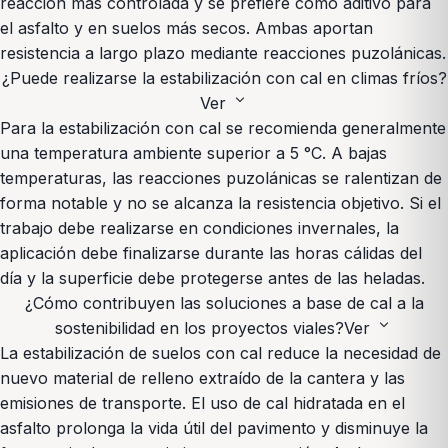
reacción más controlada y se prefiere como aditivo para
el asfalto y en suelos más secos. Ambas aportan
resistencia a largo plazo mediante reacciones puzolánicas.
¿Puede realizarse la estabilización con cal en climas fríos?
expand_more
Ver
Para la estabilización con cal se recomienda generalmente
una temperatura ambiente superior a 5 °C. A bajas
temperaturas, las reacciones puzolánicas se ralentizan de
forma notable y no se alcanza la resistencia objetivo. Si el
trabajo debe realizarse en condiciones invernales, la
aplicación debe finalizarse durante las horas cálidas del
día y la superficie debe protegerse antes de las heladas.
¿Cómo contribuyen las soluciones a base de cal a la
expand_more
sostenibilidad en los proyectos viales?
Ver
La estabilización de suelos con cal reduce la necesidad de
nuevo material de relleno extraído de la cantera y las
emisiones de transporte. El uso de cal hidratada en el
asfalto prolonga la vida útil del pavimento y disminuye la