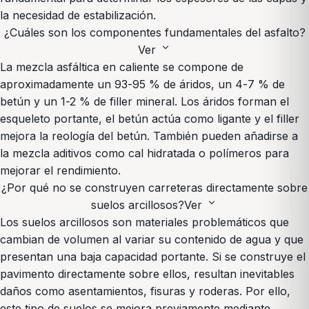
la necesidad de estabilización.
¿Cuáles son los componentes fundamentales del asfalto?
expand_more
Ver
La mezcla asfáltica en caliente se compone de
aproximadamente un 93-95 % de áridos, un 4-7 % de
betún y un 1-2 % de filler mineral. Los áridos forman el
esqueleto portante, el betún actúa como ligante y el filler
mejora la reología del betún. También pueden añadirse a
la mezcla aditivos como cal hidratada o polímeros para
mejorar el rendimiento.
¿Por qué no se construyen carreteras directamente sobre
expand_more
suelos arcillosos?
Ver
Los suelos arcillosos son materiales problemáticos que
cambian de volumen al variar su contenido de agua y que
presentan una baja capacidad portante. Si se construye el
pavimento directamente sobre ellos, resultan inevitables
daños como asentamientos, fisuras y roderas. Por ello,
este tipo de suelos se mejora previamente mediante