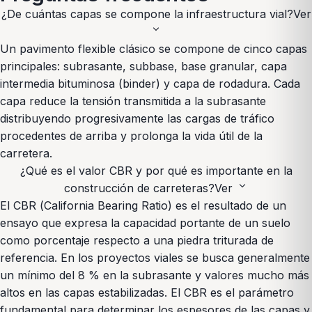
¿De cuántas capas se compone la infraestructura vial?
Ver
expand_more
Un pavimento flexible clásico se compone de cinco capas
principales: subrasante, subbase, base granular, capa
intermedia bituminosa (binder) y capa de rodadura. Cada
capa reduce la tensión transmitida a la subrasante
distribuyendo progresivamente las cargas de tráfico
procedentes de arriba y prolonga la vida útil de la
carretera.
¿Qué es el valor CBR y por qué es importante en la
expand_more
construcción de carreteras?
Ver
El CBR (California Bearing Ratio) es el resultado de un
ensayo que expresa la capacidad portante de un suelo
como porcentaje respecto a una piedra triturada de
referencia. En los proyectos viales se busca generalmente
un mínimo del 8 % en la subrasante y valores mucho más
altos en las capas estabilizadas. El CBR es el parámetro
fundamental para determinar los espesores de las capas y