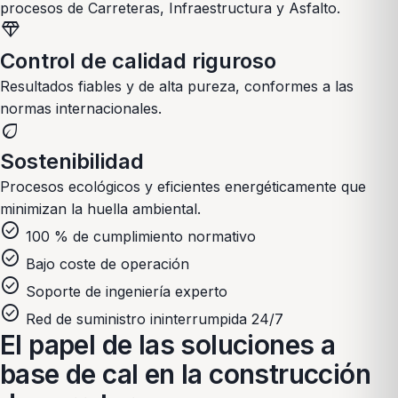
procesos de
Carreteras, Infraestructura y Asfalto
.
diamond
Control de calidad riguroso
Resultados fiables y de alta pureza, conformes a las
normas internacionales.
eco
Sostenibilidad
Procesos ecológicos y eficientes energéticamente que
minimizan la huella ambiental.
check_circle
100 % de cumplimiento normativo
check_circle
Bajo coste de operación
check_circle
Soporte de ingeniería experto
check_circle
Red de suministro ininterrumpida 24/7
El papel de las soluciones a
base de cal en la construcción