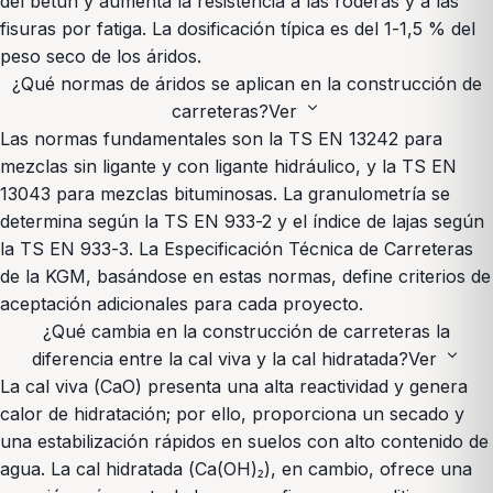
del betún y aumenta la resistencia a las roderas y a las
fisuras por fatiga. La dosificación típica es del 1-1,5 % del
peso seco de los áridos.
¿Qué normas de áridos se aplican en la construcción de
expand_more
carreteras?
Ver
Las normas fundamentales son la TS EN 13242 para
mezclas sin ligante y con ligante hidráulico, y la TS EN
13043 para mezclas bituminosas. La granulometría se
determina según la TS EN 933-2 y el índice de lajas según
la TS EN 933-3. La Especificación Técnica de Carreteras
de la KGM, basándose en estas normas, define criterios de
aceptación adicionales para cada proyecto.
¿Qué cambia en la construcción de carreteras la
expand_more
diferencia entre la cal viva y la cal hidratada?
Ver
La cal viva (CaO) presenta una alta reactividad y genera
calor de hidratación; por ello, proporciona un secado y
una estabilización rápidos en suelos con alto contenido de
agua. La cal hidratada (Ca(OH)₂), en cambio, ofrece una