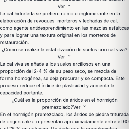
expand_more
Ver
La cal hidratada se prefiere como conglomerante en la
elaboración de revoques, morteros y lechadas de cal,
como agente antidesprendimiento en las mezclas asfálticas
y para lograr una textura original en los morteros de
restauración.
¿Cómo se realiza la estabilización de suelos con cal viva?
expand_more
Ver
La cal viva se añade a los suelos arcillosos en una
proporción del 2-4 % de su peso seco, se mezcla de
forma homogénea, se deja precurar y se compacta. Este
proceso reduce el índice de plasticidad y aumenta la
capacidad portante.
¿Cuál es la proporción de áridos en el hormigón
expand_more
premezclado?
Ver
En el hormigón premezclado, los áridos de piedra triturada
de origen calizo representan aproximadamente entre el 60
y el 75 % en volumen. Un árido con la granulometría