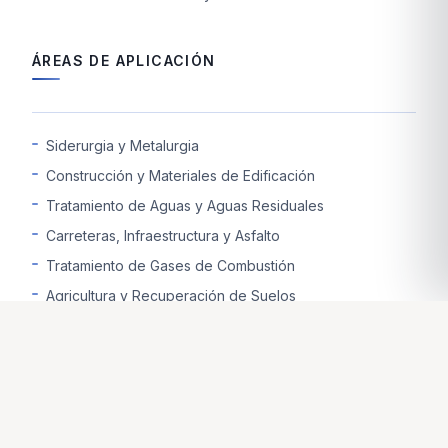
ÁREAS DE APLICACIÓN
Siderurgia y Metalurgia
Construcción y Materiales de Edificación
Tratamiento de Aguas y Aguas Residuales
Carreteras, Infraestructura y Asfalto
Tratamiento de Gases de Combustión
Agricultura y Recuperación de Suelos
Minería y Enriquecimiento de Minerales
Industria del Vidrio y la Cerámica
Mejora y Estabilización de Terrenos
Industria Química y Farmacéutica
Industria del Papel y la Celulosa