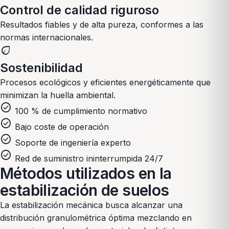
Control de calidad riguroso
Resultados fiables y de alta pureza, conformes a las
normas internacionales.
eco
Sostenibilidad
Procesos ecológicos y eficientes energéticamente que
minimizan la huella ambiental.
check_circle
100 % de cumplimiento normativo
check_circle
Bajo coste de operación
check_circle
Soporte de ingeniería experto
check_circle
Red de suministro ininterrumpida 24/7
Métodos utilizados en la
estabilización de suelos
La estabilización mecánica busca alcanzar una
distribución granulométrica óptima mezclando en